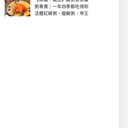
粥專賣｜一年四季都吃得到
活體紅蟳粥、龍蝦粥、帝王
蟹粥..文山特區美食