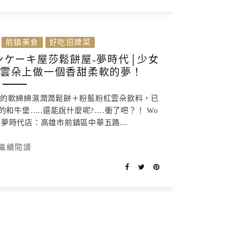
前鎮美食
好吃招牌菜
パンケーキ屋莎鬆餅屋-夢時代│少女
在雲朵上做一個香甜柔軟的夢！
來的軟綿綿濕潤潤鬆餅＋粉藍粉紅雲朵飲料，已
和牛堡…..還能說什麼呢?….衝了吧？！ Wo
/ 夢時代店：高雄市前鎮區中華五路...
繼續閱讀