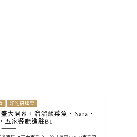
食
好吃招牌菜
盛大開幕，溜溜酸菜魚、Nara、
，五家餐廳進駐B1