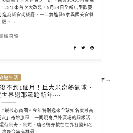
 三多商圈上三大百貨之一的「遠東SOGO百貨高
25年來首次大改裝，9月24日全新店型歡慶
樓打造為新食尚餐廳，一口氣進駐5家異國美食餐
廳。...
繼續閱讀
旅遊生活
最後不到1個月！巨大米奇熱氣球、
世界過耶誕跨新年~~
路上最核心商圈。今年特別邀來全球知名度最高
朋友」奇妙旅程，一同現身戶外廣場的超級活
還有米奇、米妮、唐老鴨穿梭在世界各國知名
將是今年高雄最...