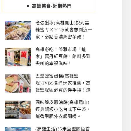
高雄美食-近期熱門
老張剉冰(高雄鳳山)說到黑
糖蜜ㄘㄨㄚˋ冰就會想到這一
家，必點香濃綿密芋頭！
高雄必吃！苓雅市場「這
家」萬丹紅豆餅，餡料多到
尖叫的幸福滋味！
巴堂蜂蜜蛋糕(高雄鹽
埕)TVBS食尚玩家推薦，高
雄鹽埕區必買的伴手禮！還
有每日限量NG切邊蛋糕
圓味脆皮蔥油餅(高雄鳳山)
經典銅板小吃台式下午茶，
鹹香酥脆外衣超唰嘴。
(高雄生活)35米巨型鯨魚首