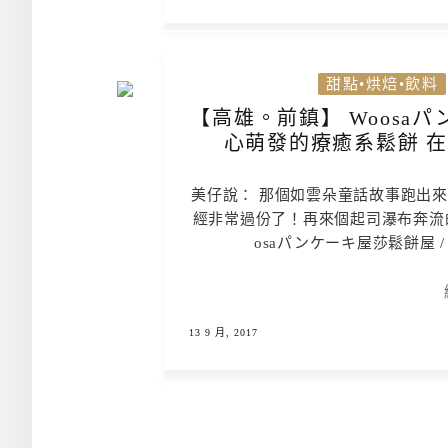
甜點•烘焙•飲料
【高雄。前鎮】 Woosa
心萌發的療癒系鬆餅 
美仔說： 那個如雲朵童話故事跑出
經非常過份了！再來個起司瀑布奔流的
osaパンケーキ屋莎鬆餅屋 
13 9 月, 2017