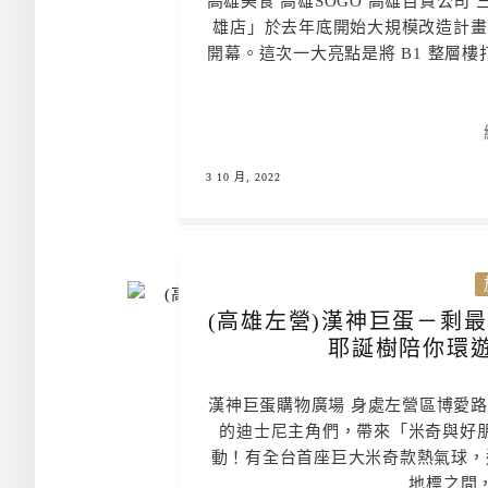
高雄美食 高雄SOGO 高雄百貨公司
雄店」於去年底開始大規模改造計畫，
開幕。這次一大亮點是將 B1 整層
3 10 月, 2022
(高雄左營)漢神巨蛋－剩
耶誕樹陪你環遊
漢神巨蛋購物廣場 身處左營區博愛
的迪士尼主角們，帶來「米奇與好
動！有全台首座巨大米奇款熱氣球，
地標之間，