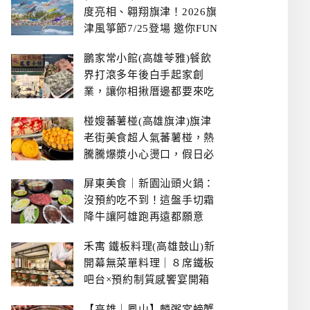
度亮相、翱翔旗津！2026旗
津風箏節7/25登場 邀你FUN
暑假、住一晚
鵬家常小館(高雄苓雅)餐飲
界打滾多年後白手起家創
業，讓你相揪厝邊都要來吃
的溫鄉家常熱炒餐館~
椪嫂蕃薯椪(高雄旗津)旗津
老街美食超人氣蕃薯椪，熱
騰騰爆漿小心燙口，假日必
拿號碼牌
屏東美食｜新園汕頭火鍋：
沒預約吃不到！這盤手切霜
降牛讓阿雄跑再遠都願意
禾寓 鐵板料理(高雄鼓山)新
開幕無菜單料理｜８席鐵板
吧台×預約制質感饗宴開箱
【高雄｜鳳山】麟粥宮螃蟹