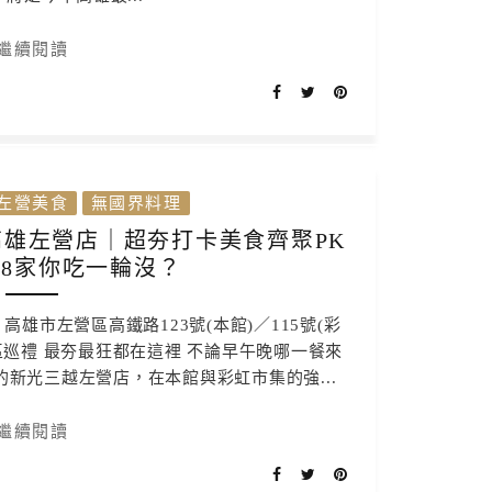
繼續閱讀
左營美食
無國界料理
雄左營店｜超夯打卡美食齊聚PK
8家你吃一輪沒？
雄市左營區高鐵路123號(本館)／115號(彩
美食特區巡禮 最夯最狂都在這裡 不論早午晚哪一餐來
新光三越左營店，在本館與彩虹市集的強...
繼續閱讀