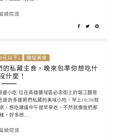
繼續閱讀
0元以下)
鹽埕美食
將們的私藏主食，晚來包準你想吃什
沒什麼！
周邊小吃 位在高雄鹽埕區必忠街上的堀江麵是
是許多運將們私藏的美味小吃，早上10:30就
求，想吃建議中午提早來吃，不然就像我們那
樣，好多想...
繼續閱讀