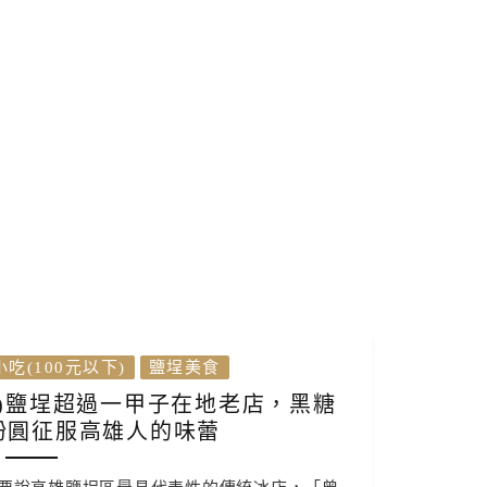
吃(100元以下)
鹽埕美食
)鹽埕超過一甲子在地老店，黑糖
粉圓征服高雄人的味蕾