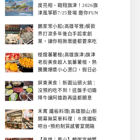
度亮相、翱翔旗津！2026旗
津風箏節7/25登場 邀你FUN
暑假、住一晚
鵬家常小館(高雄苓雅)餐飲
界打滾多年後白手起家創
業，讓你相揪厝邊都要來吃
的溫鄉家常熱炒餐館~
椪嫂蕃薯椪(高雄旗津)旗津
老街美食超人氣蕃薯椪，熱
騰騰爆漿小心燙口，假日必
拿號碼牌
屏東美食｜新園汕頭火鍋：
沒預約吃不到！這盤手切霜
降牛讓阿雄跑再遠都願意
禾寓 鐵板料理(高雄鼓山)新
開幕無菜單料理｜８席鐵板
吧台×預約制質感饗宴開箱
【高雄｜鳳山】麟粥宮螃蟹