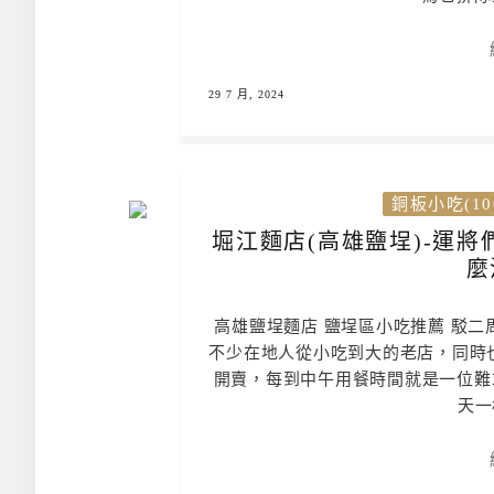
29 7 月, 2024
銅板小吃(10
堀江麵店(高雄鹽埕)-運
麼
高雄鹽埕麵店 鹽埕區小吃推薦 駁二
不少在地人從小吃到大的老店，同時也
開賣，每到中午用餐時間就是一位難
天一