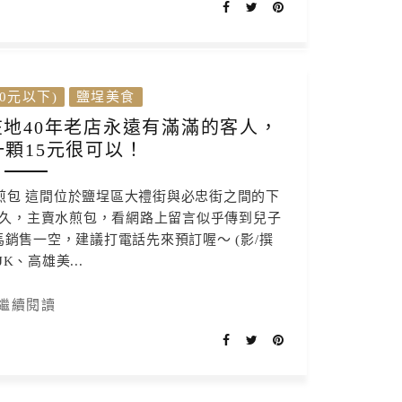
0元以下)
鹽埕美食
在地40年老店永遠有滿滿的客人，
顆15元很可以！
煎包 這間位於鹽埕區大禮街與必忠街之間的下
之久，主賣水煎包，看網路上留言似乎傳到兒子
銷售一空，建議打電話先來預訂喔～ (影/撰
JK、高雄美...
繼續閱讀