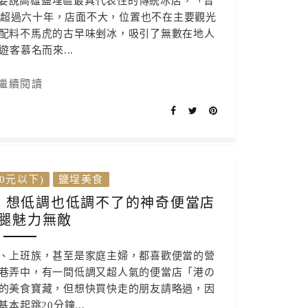
果要說高雄鹽埕區最具代表性的傳統冰店，「曾
業超過六十年，店面不大，位置也不在主要觀光
配料不馬虎的古早味剉冰，吸引了無數在地人
遊客慕名而來...
繼續閱讀
0元以下)
鹽埕美食
) 想低調也低調不了的神奇便當店
腿魅力無敵
、上班族，甚至是家庭主婦，都喜歡便當的營
巷弄中，有一間低調又超人氣的便當店「港の
的美食寶藏，但想快買快走的朋友請略過，因
本起跳20分鐘...