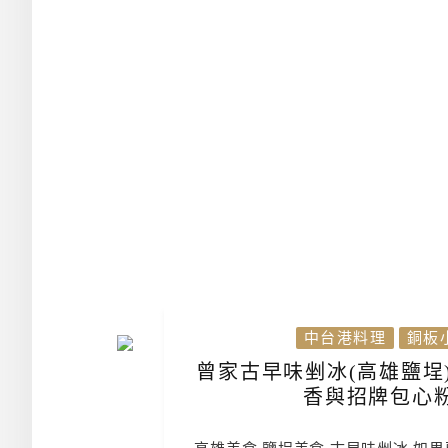
中台港料理
銅板小
曾家古早味剉冰(高雄鹽埕
香與招牌包心