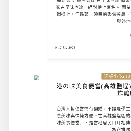
高雄美食 鹽埕美食 古早味剉冰 如
家古早味剉冰」絕對榜上有名。 開
街道上，但靠著一碗黑糖香氣撲鼻、
與外地
9 12 月, 2025
銅板小吃(10
港の味美食便當(高雄鹽埕
炸雞
台灣人對便當情有獨鍾，不論是學生
養美味與快捷方便。在高雄鹽埕區的
味美食便當」，是當地居民口耳相傳
為它排隊基