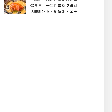
粥專賣｜一年四季都吃得到
活體紅蟳粥、龍蝦粥、帝王
蟹粥..文山特區美食