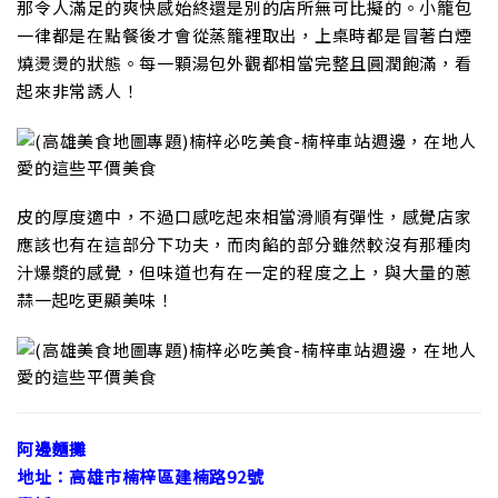
那令人滿足的爽快感始終還是別的店所無可比擬的。小籠包
一律都是在點餐後才會從蒸籠裡取出，上桌時都是冒著白煙
燒燙燙的狀態。每一顆湯包外觀都相當完整且圓潤飽滿，看
起來非常誘人！
皮的厚度適中，不過口感吃起來相當滑順有彈性，感覺店家
應該也有在這部分下功夫，而肉餡的部分雖然較沒有那種肉
汁爆漿的感覺，但味道也有在一定的程度之上，與大量的蔥
蒜一起吃更顯美味！
阿邊麵攤
地址：高雄市楠梓區建楠路92號