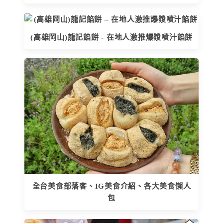
(高雄岡山)龍記餡餅 - 在地人激推爆漿噴汁餡餅
全台美食部落客、IG美食介紹、各大美食懶人
包