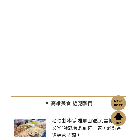
高雄美食-近期熱門
老張剉冰(高雄鳳山)說到黑糖蜜ㄘ
ㄨㄚˋ冰就會想到這一家，必點香
濃綿密芋頭！