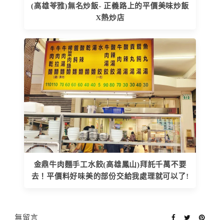
(高雄苓雅)無名炒飯- 正義路上的平價美味炒飯
X熱炒店
金鼎牛肉麵手工水餃(高雄鳳山)拜託千萬不要
去！平價料好味美的部份交給我處理就可以了!
無留言