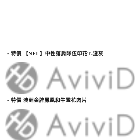
特價 【NFL】中性落肩隊伍印花T-淺灰
特價 澳洲金牌鳳凰和牛雪花肉片