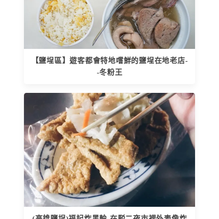
【鹽埕區】遊客都會特地嚐鮮的鹽埕在地老店-
-冬粉王
(高雄鹽埕)福記炸黑輪-在駁二夜市裡外表像炸