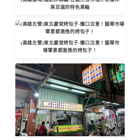
臭豆腐的特色黑輪
(高雄左營)東北慶堂烤包子-爆口注意！龍華市
場葷素都激推的烤包子！