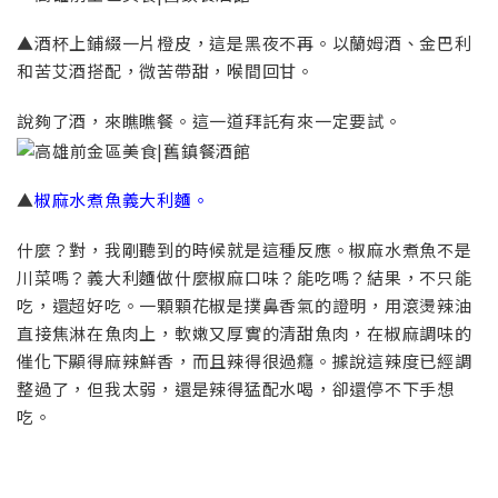
▲酒杯上鋪綴一片橙皮，這是黑夜不再。以蘭姆酒、金巴利
和苦艾酒搭配，微苦帶甜，喉間回甘。
說夠了酒，來瞧瞧餐。這一道拜託有來一定要試。
▲
椒麻水煮魚義大利麵。
什麼？對，我剛聽到的時候就是這種反應。椒麻水煮魚不是
川菜嗎？義大利麵做什麼椒麻口味？能吃嗎？結果，不只能
吃，還超好吃。一顆顆花椒是撲鼻香氣的證明，用滾燙辣油
直接焦淋在魚肉上，軟嫩又厚實的清甜魚肉，在椒麻調味的
催化下顯得麻辣鮮香，而且辣得很過癮。據說這辣度已經調
整過了，但我太弱，還是辣得猛配水喝，卻還停不下手想
吃。