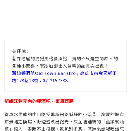
美仔說：
巷弄老屋的混搭風格餐酒館。賣的不只是空間給人的
各種小驚喜，餐跟酒卻出人意料的認真與出色！
舊鎮餐酒館Old Town Baristro / 高雄市前金區新田
路178巷13號 / 07-2157388
新崛江巷弄內的餐酒吧 ˙ 東風西膳
從車水馬龍的中山路拐進新田路僻靜的小暗巷，絢爛的城市
布景隨之換場，街燈透映出微光，灰泥牆鋪裝的「舊鎮餐酒
館」讓人一眼瞧不出模樣，乾脆別多想，就進來該喝喝該忘