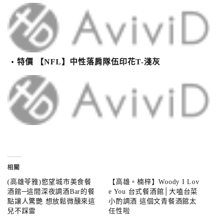
特價 【NFL】中性落肩隊伍印花T-淺灰
相關
(高雄苓雅)慾望城市美食餐
【高雄。楠梓】Woody I Lov
酒館─這間深夜調酒Bar的餐
e You 台式餐酒館│大嗑台菜
點讓人驚艷 想放鬆微醺來這
小酌調酒 這個文青餐酒館太
兒不踩雷
任性啦