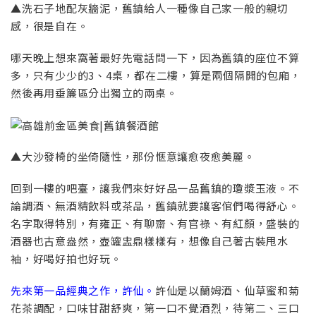
▲洗石子地配灰牆泥，舊鎮給人一種像自己家一般的親切
感，很是自在。
哪天晚上想來窩著最好先電話問一下，因為舊鎮的座位不算
多，只有少少的3、4桌，都在二樓，算是兩個隔開的包廂，
然後再用垂簾區分出獨立的兩桌。
▲大沙發椅的坐倚隨性，那份愜意讓愈夜愈美麗。
回到一樓的吧臺，讓我們來好好品一品舊鎮的瓊漿玉液。不
論調酒、無酒精飲料或茶品，舊鎮就要讓客倌們喝得舒心。
名字取得特別，有雍正、有聊齋、有官祿、有紅顏，盛裝的
酒器也古意盎然，壺罐盅鼎樣樣有，想像自己著古裝甩水
袖，好喝好拍也好玩。
先來第一品經典之作，許仙。
許仙是以蘭姆酒、仙草蜜和菊
花茶調配，口味甘甜舒爽，第一口不覺酒烈，待第二、三口