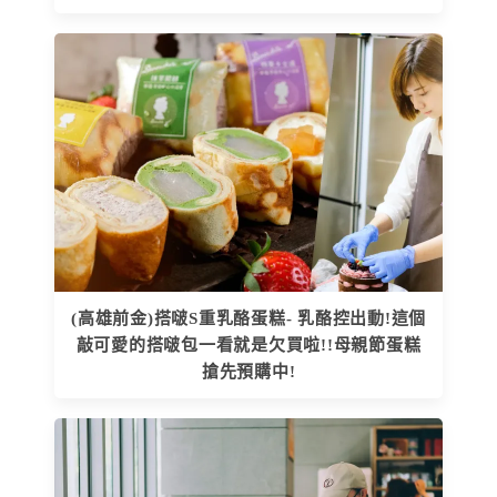
(高雄前金)搭啵S重乳酪蛋糕- 乳酪控出動!這個
敲可愛的搭啵包一看就是欠買啦!!母親節蛋糕
搶先預購中!