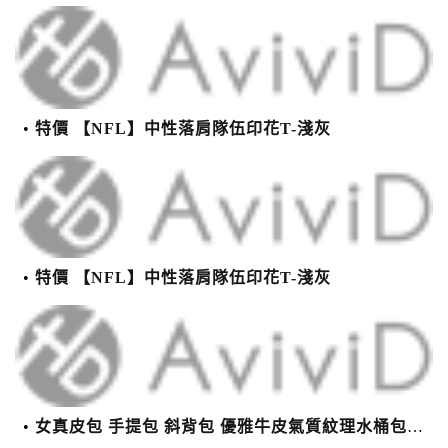
特價 【NFL】中性落肩隊伍印花T-淺灰
特價 【NFL】中性落肩隊伍印花T-淺灰
女真皮包 手提包 斜背包 優雅牛皮氣質紋理水桶包(2色)【XBO7950112】＊艾美時尚(現+預)