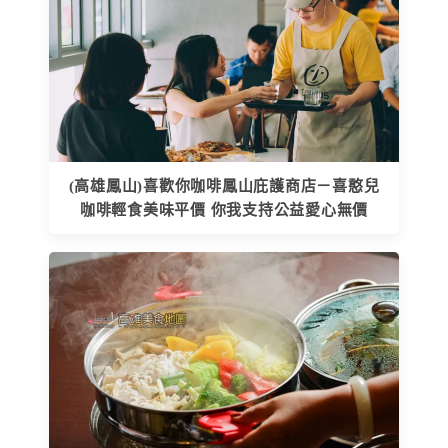
(高雄鳳山)喜歡你咖啡鳳山庇護商店－喜憨兒
咖啡輕食美味平價 你我支持公益愛心無價