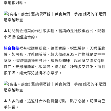
享用很對味。
▲坊間黃金泡菜的作法很多種，舊鎮的是比較偏台式，配著
小酒品嚐超適合的。
綜合拼盤
裡有椒鹽唐揚雞、德國香腸、楔型薯條、天婦羅脆
薯、起司條、洋蔥圈等等，超大盤超澎派。炸物就是要香香
酥酥，這椒鹽唐揚雞多汁，鱈魚酥夠味，起司酥又濃又Q脆
可口，天婦羅脆薯也很唰嘴，總之呢，種類多又好吃，而且
很下酒，讓大夥兒搶得不亦樂乎。
▲人多的話，這道綜合炸物拼盤必點，點了必搶，記得自己
手伸長。