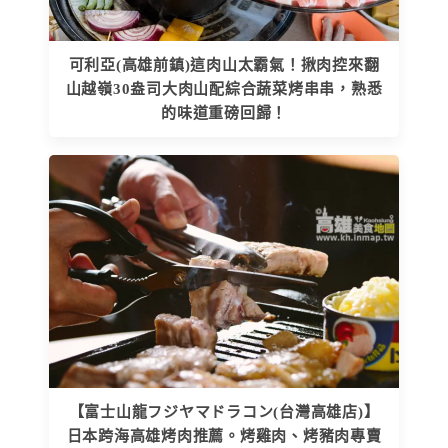
可利亞(高雄前鎮)這肉山太霸氣！揪肉控來翻
山越嶺30盎司大肉山配綜合蔬菜烤串串，熟悉
的味道重磅回歸！
【富士山龍フジヤマドラコン(台灣高雄店)】
日本跨海高雄烤肉推薦。烤雞肉、烤豬肉專賣