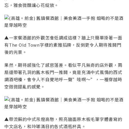
忘，雅食微醺讓心花綻放。
▲一家餐酒館的外觀怎會低調成這樣？牆上只簡單掛著一面
有The Old Town字樣的素雅招牌，反倒更令人期待推開門
後的光景。
果然，期待感強化了感官落差。看似平凡無奇的店外觀，兩
扇還帶著孔洞的舊木板門一推開，竟是充滿中式風情的西式
調酒吧檯，會令人不自覺地呼一聲”哇啊〜”，一種穿越時
空微微錯亂的感覺。
▲帶流蘇的中式吊燈高懸，照亮牆面原木板毛筆字體書寫的
中文店名，和玲瑯滿目的各式酒瓶杯具。