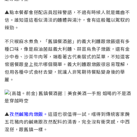
▲點本餐都會搭配店員超辣警語，不過有時候人就是鐵齒不
信。誰知道這看似清淡的麵體與湯汁，會有這般難以駕馭的
辣勁。
不只椒麻水煮魚，「舊鎮餐酒館」的義大利麵跟燉飯還有多
種口味，像是麻油菌菇義大利麵、蒜苗烏魚子燉飯，還有金
沙中卷、沙茶牛肉等，端看著古代奏摺式的菜單，不知道客
倌選餐跟皇上批示哪個簡單。義大利麵跟燉飯很容易理解，
但用各種中式食材去變，就讓人非常期待餐點變身後的華
麗。
▲
孜然鹹豬肉燉飯。
這道也很值得一試，嚐得到傳統客家醃
五花豬肉的鹹嫩跟孜然配料的清香，完全沒有衝突感，中西
混搭，跟舊鎮一樣。