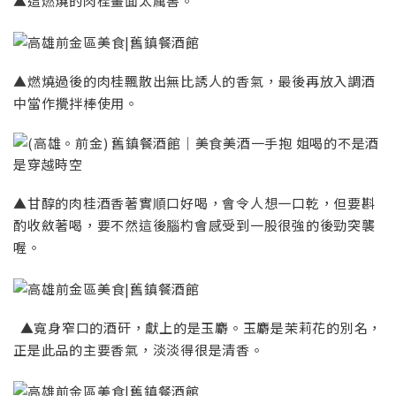
▲這燃燒的肉桂畫面太厲害。
▲燃燒過後的肉桂飄散出無比誘人的香氣，最後再放入調酒
中當作攪拌棒使用。
▲甘醇的肉桂酒香著實順口好喝，會令人想一口乾，但要斟
酌收斂著喝，要不然這後腦杓會感受到一股很強的後勁突襲
喔。
▲寬身窄口的酒矸，獻上的是玉麝。玉麝是茉莉花的別名，
正是此品的主要香氣，淡淡得很是清香。