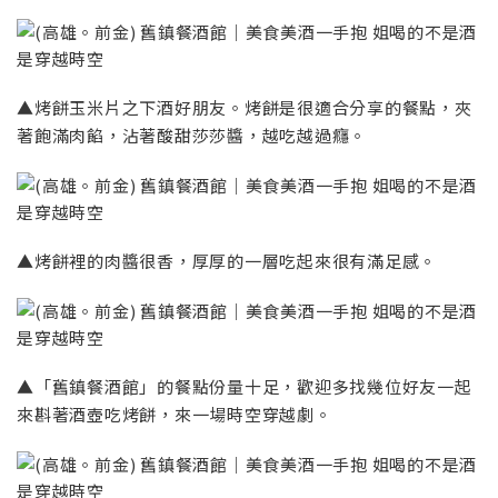
▲烤餅玉米片之下酒好朋友。烤餅是很適合分享的餐點，夾
著飽滿肉餡，沾著酸甜莎莎醬，越吃越過癮。
▲烤餅裡的肉醬很香，厚厚的一層吃起來很有滿足感。
▲「舊鎮餐酒館」的餐點份量十足，歡迎多找幾位好友一起
來斟著酒壺吃烤餅，來一場時空穿越劇。