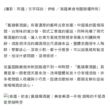
(攝影：阿雄 / 文字採訪：伊娃 ／高雄美食地圖版權所有）
「舊鎮餐酒館」有著濃厚的舊時古意氛圍，中國風的窗櫺隔
間、台灣味的寬沙發、歐式工業風的擺設，同時完備了現代
餐酒館的功能，讓人在東方風格空間裡享受義大利麵與烤
餅，或是把洋派的調酒用古代酒器來品，整體氛圍很令人陶
醉，聚餐談心、深夜小酌，都十分愜意。可以說風格有點混
搭，但沒什麼問題，混得很搭。
從富國路搬過來新田路還不到一年時間，「舊鎮餐酒館」其
實是拿一間老透天厝來改，改得整體氣氛十分安穩悠哉，許
多老闆個人收藏與小巧思，超適合跟姊妹、跟朋友躲在這秘
境喝喝酒談談心。