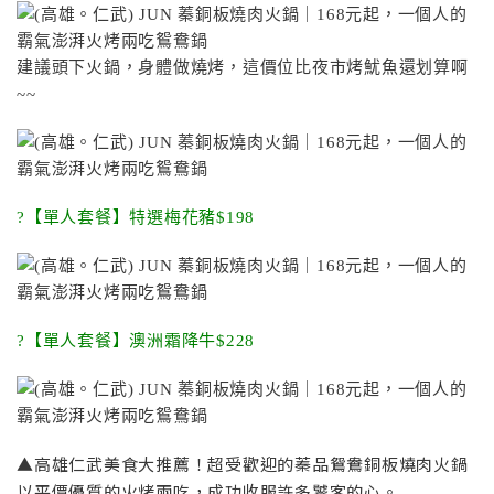
建議頭下火鍋，身體做燒烤，這價位比夜市烤魷魚還划算啊
~~
?【單人套餐】特選梅花豬$198
?【單人套餐】澳洲霜降牛$228
▲高雄仁武美食大推薦！超受歡迎的蓁品鴛鴦銅板燒肉火鍋
以平價優質的火烤兩吃，成功收服許多饕客的心。