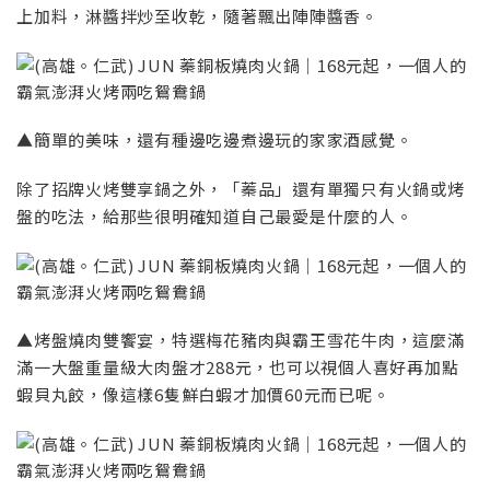
上加料，淋醬拌炒至收乾，隨著飄出陣陣醬香。
▲簡單的美味，還有種邊吃邊煮邊玩的家家酒感覺。
除了招牌火烤雙享鍋之外，「蓁品」還有單獨只有火鍋或烤
盤的吃法，給那些很明確知道自己最愛是什麼的人。
▲烤盤燒肉雙饗宴，特選梅花豬肉與霸王雪花牛肉，這麼滿
滿一大盤重量級大肉盤才288元，也可以視個人喜好再加點
蝦貝丸餃，像這樣6隻鮮白蝦才加價60元而已呢。