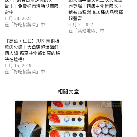
武) 你的身高決定你的肉
超大間平價火烤二吃大社華
量！！免費送肉活動期間限
麗登場！麵飯主食無限吃，
定中
還有16種湯底18種肉品選擇
1 月 28, 2021
超豐富
在「好吃招牌菜」中
6 月 7, 2022
在「其他地區」中
【高雄。仁武】JUN 蓁銅板
燒肉火鍋｜大魚頭超爆海鮮
個人鍋 獨享共食都划算的秘
訣在這裡!
1 月 15, 2019
在「好吃招牌菜」中
相關文章