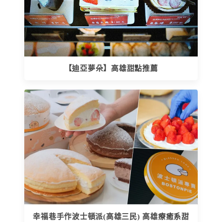
【迪亞夢朵】高雄甜點推薦
幸福巷手作波士頓派(高雄三民) 高雄療癒系甜