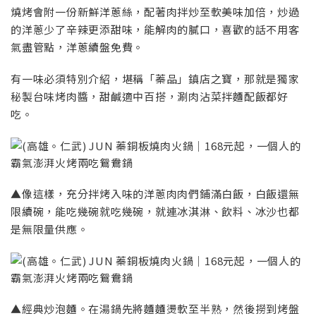
燒烤會附一份新鮮洋蔥絲，配著肉拌炒至軟美味加倍，炒過
的洋蔥少了辛辣更添甜味，能解肉的膩口，喜歡的話不用客
氣盡管點，洋蔥續盤免費。
有一味必須特別介紹，堪稱「蓁品」鎮店之寶，那就是獨家
秘製台味烤肉醬，甜鹹適中百搭，涮肉沾菜拌麵配飯都好
吃。
▲像這樣，充分拌烤入味的洋蔥肉肉們鋪滿白飯，白飯還無
限續碗，能吃幾碗就吃幾碗，就連冰淇淋、飲料、冰沙也都
是無限量供應。
▲經典炒泡麵。在湯鍋先將麵麵燙軟至半熟，然後撈到烤盤