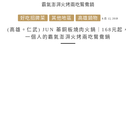
好吃招牌菜
其他地區
高雄鍋物
6 月 12, 2019
(高雄。仁武) JUN 蓁銅板燒肉火鍋｜168元起，
一個人的霸氣澎湃火烤兩吃鴛鴦鍋