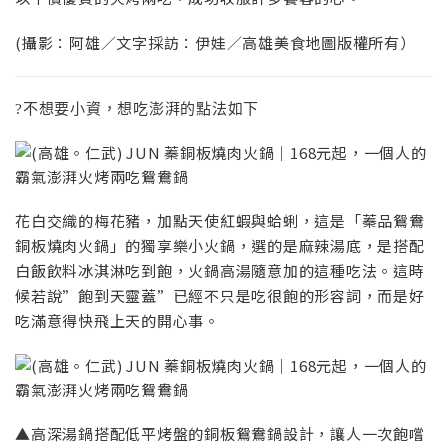
(攝影：阿雄／文字採訪：伊娃／高雄美食地圖版權所有）
?不想要小資，想吃澎湃的點法如下
花白交織的梅花豬，加點天使紅蝦與蛤蜊，這是「蓁品鴛鴦
銅板燒肉火鍋」的獨享樂小火鍋，選的是麻辣湯底，是搭配
白飯飲料冰淇淋吃到飽，火鍋高湯隨意加的這種吃法。這時
候若說”飽到天靈蓋”已經不只是吃很飽的形容詞，而是好
吃滿意得快飛上天的開心事。
▲高深湯鍋搭配低平烤盤的銅板鴛鴦鍋設計，讓人一次飽嚐