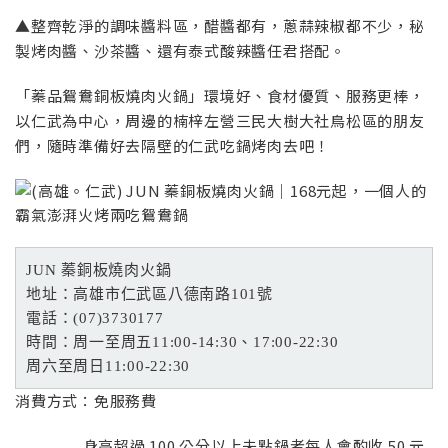
▲整齊乾淨的調味醬料區，醋醬都有，蔥蒜辣椒都不少，秘
製烤肉醬、沙茶醬、還有泰式酸辣醬任君搭配。
「蓁品鴛鴦銅板燒肉火鍋」環境好、食材優質、服務更棒，
以仁武為中心，周邊的楠梓左營三民大樹大社鳥松區的朋友
們，隨時準備好去隔壁的仁武吃鍋烤肉去吧！
JUN 蓁銅板燒肉火鍋
地址：高雄市仁武區八德南路101號
電話：(07)3730177
時間：周一至周五11:00-14:30、17:00-22:30
周六至周日11:00-22:30
消費方式：免服務費
身高超過 100 公分以上未點鍋者每人會酌收 50 元