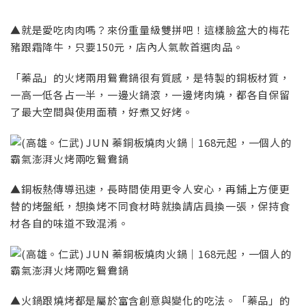
▲就是愛吃肉肉嗎？來份重量級雙拼吧！這樣臉盆大的梅花
豬跟霜降牛，只要150元，店內人氣款首選肉品。
「蓁品」的火烤兩用鴛鴦鍋很有質感，是特製的銅板材質，
一高一低各占一半，一邊火鍋滾，一邊烤肉燒，都各自保留
了最大空間與使用面積，好煮又好烤。
▲銅板熱傳導迅速，長時間使用更令人安心，再鋪上方便更
替的烤盤紙，想換烤不同食材時就換請店員換一張，保持食
材各自的味道不致混淆。
▲火鍋跟燒烤都是屬於富含創意與變化的吃法。「蓁品」的