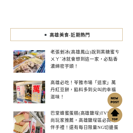
高雄美食-近期熱門
老張剉冰(高雄鳳山)說到黑糖蜜ㄘ
ㄨㄚˋ冰就會想到這一家，必點香
濃綿密芋頭！
高雄必吃！苓雅市場「這家」萬
丹紅豆餅，餡料多到尖叫的幸福
滋味！
巴堂蜂蜜蛋糕(高雄鹽埕)TVBS食
尚玩家推薦，高雄鹽埕區必買的
伴手禮！還有每日限量NG切邊蛋