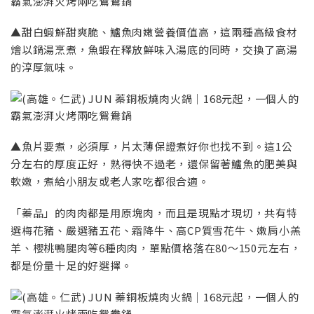
▲甜白蝦鮮甜爽脆、鱸魚肉嫩營養價值高，這兩種高級食材
燴以鍋湯烹煮，魚蝦在釋放鮮味入湯底的同時，交換了高湯
的淳厚氣味。
▲魚片要煮，必須厚，片太薄保證煮好你也找不到。這1公
分左右的厚度正好，熟得快不過老，還保留著鱸魚的肥美與
軟嫩，煮給小朋友或老人家吃都很合適。
「蓁品」的肉肉都是用原塊肉，而且是現點才現切，共有特
選梅花豬、嚴選豬五花、霜降牛、高CP質雪花牛、嫩肩小羔
羊、櫻桃鴨腿肉等6種肉肉，單點價格落在80～150元左右，
都是份量十足的好選擇。