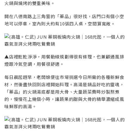
火鍋與燒烤的雙重美味。
開在八德南路上三角窗的「蓁品」很好找，店門口有個小空
地可以停車，室內則大約有10張四人桌，空間算寬敞。
▲店裡乾乾淨淨，用餐動線規劃得很有條理，也兼顧通風排
煙跟冷氣空調，用餐很舒適。
每日晨起趕早，老闆娘便往市場挑選今日所需的各種新鮮食
材，然後盡快回到店裡開始料理。高湯是鍋品好吃的靈魂，
「蓁品」的火鍋湯底都是用大骨、大量蔬菜費時炒製熬煮
的，慢慢花上幾個小時，讓蔬果的甜與大骨的精華濃縮成風
味鮮厚的高湯。