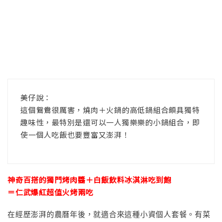
美仔說：
這個鴛鴦很厲害，燒肉＋火鍋的高低鍋組合頗具獨特
趣味性，最特別是還可以一人獨樂樂的小鍋組合，即
使一個人吃飯也要豐富又澎湃！
神奇百搭的獨門烤肉醬＋白飯飲料冰淇淋吃到飽
＝仁武爆紅超值火烤兩吃
在經歷澎湃的農曆年後，就適合來這種小資個人套餐。有菜