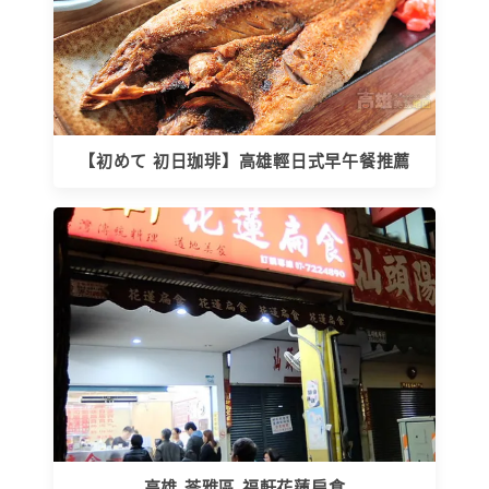
【初めて 初日珈琲】高雄輕日式早午餐推薦
高雄-苓雅區-福軒花蓮扁食