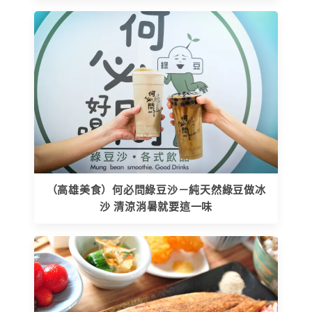
（高雄美食）何必問綠豆沙－純天然綠豆做冰
沙 清涼消暑就要這一味