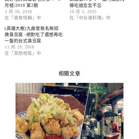
月號/2018 第2期
燥吃過念念不忘
3 月 30, 2018
10 月 5, 2025
在「美食特輯」中
在「中台港料理」中
(高雄大樹)九曲堂無名無招
牌臭豆腐 -絕對吃了還想再吃
一盤的台式臭豆腐
11 月 29, 2018
在「其他地區」中
相關文章