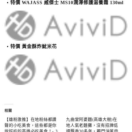
特價 WAJASS 威傑士 MS10潤澤修護滋養霜 130ml
特價 黃金酥炸魷米花
相關
【雄粉激推】在地粉絲都讚
九曲堂阿婆麵(高雄大樹)在
聲的小吃美食，這些都是你
地人氣老麵攤，沒有招牌低
說好吃的高雄必吃美食！- 3
調飄香30多年，獨門油蔥肉