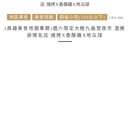
地區美食
美食特輯
銅板小吃(100元以下)
1 月 8, 2020
(高雄美食地圖專題)週六限定大樹九曲堂夜市 激推
排隊名店 燒烤X香酥雞X地瓜球