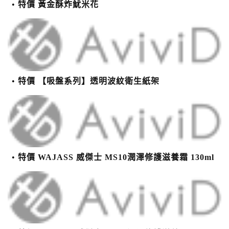
特價 黃金酥炸魷米花
特價 【吸盤系列】透明波紋衛生紙架
特價 WAJASS 威傑士 MS10潤澤修護滋養霜 130ml