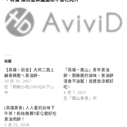
相關
【高雄。前金】大同二路上
「高雄。鳳山」青年蔥油
鹹香酥脆ㄟ蔥油餅~
餅，那酥脆的滋味，蔥油餅
10 月 31, 2017
清香不油膩！就連放涼都好
在「銅板小吃(100元以下)」
吃~
中
4 月 7, 2025
在「鳳山美食」中
(高雄美食) 人人愛的台味下
午茶！粉絲推薦9家Ｑ脆好吃
蔥油肉餅！
5 月 22, 2018