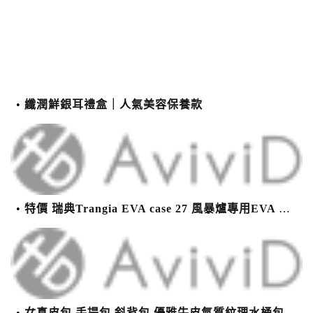
纖潤鮮銀耳禮盒｜人氣美容保養款
特價 瑞典Trangia EVA case 27 風暴爐專用EVA 防護外盒(小)-黑
女真皮包 手提包 斜背包 優雅牛皮氣質紋理水桶包(2色)【XBO7950112】＊艾美時尚(現+預)