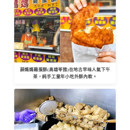
薛媽媽雞蛋酥(高雄苓雅)在地古早味人氣下午
茶，純手工童年小吃外酥內軟。