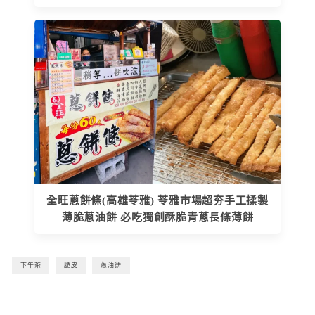
全旺蔥餅條(高雄苓雅) 苓雅市場超夯手工揉製
薄脆蔥油餅 必吃獨創酥脆青蔥長條薄餅
下午茶
脆皮
蔥油餅