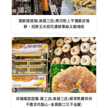
捲餅捲捲捲(高雄三民)熱河街上平價脆皮捲
餅，招牌玉米起司濃郁牽絲太銷魂啦
邱媽媽甜甜圈-建工店(高雄三民)經常熱賣到供
不應求的點心~金黃脆口又不油膩!