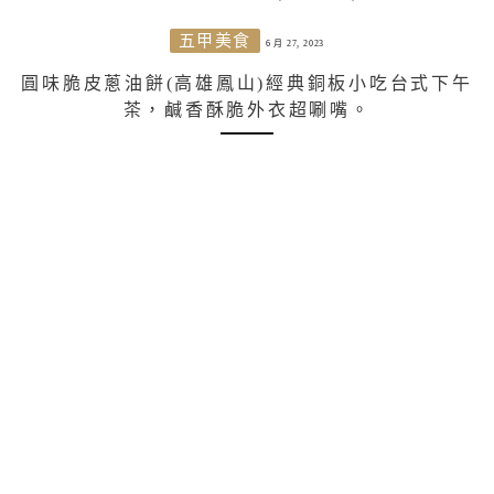
五甲美食
6 月 27, 2023
圓味脆皮蔥油餅(高雄鳳山)經典銅板小吃台式下午
茶，鹹香酥脆外衣超唰嘴。