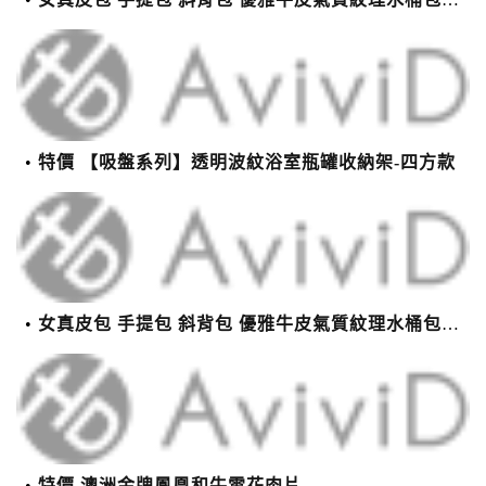
特價 【吸盤系列】透明波紋浴室瓶罐收納架-四方款
女真皮包 手提包 斜背包 優雅牛皮氣質紋理水桶包(2色)【XBO7950112】＊艾美時尚(現+預)
特價 澳洲金牌鳳凰和牛雪花肉片