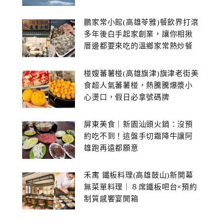
鵬家常小館(高雄苓雅)餐飲界打滾
多年後白手起家創業，讓你相揪
厝邊都要來吃的溫鄉家常熱炒餐
館~
椪嫂蕃薯椪(高雄旗津)旗津老街美
食超人氣蕃薯椪，熱騰騰爆漿小
心燙口，假日必拿號碼牌
屏東美食｜新園汕頭火鍋：沒預
約吃不到！這盤手切霜降牛讓阿
雄跑再遠都願意
禾寓 鐵板料理(高雄鼓山)新開幕
無菜單料理｜８席鐵板吧台×預約
制質感饗宴開箱