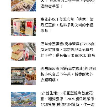
ㄨㄚˋ冰就會想到這一家，必點香
濃綿密芋頭！
高雄必吃！苓雅市場「這家」萬
丹紅豆餅，餡料多到尖叫的幸福
滋味！
巴堂蜂蜜蛋糕(高雄鹽埕)TVBS食
尚玩家推薦，高雄鹽埕區必買的
伴手禮！還有每日限量NG切邊蛋
糕
圓味脆皮蔥油餅(高雄鳳山)經典銅
板小吃台式下午茶，鹹香酥脆外
衣超唰嘴。
(高雄生活)35米巨型鯨魚首度亮
相、翱翔旗津！2026旗津風箏節
7/25登場 邀你FUN暑假、住一晚