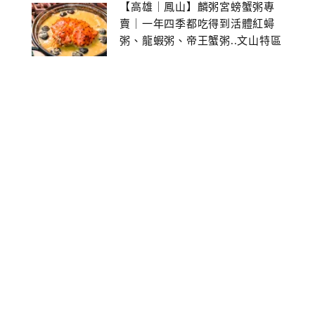
【高雄｜鳳山】麟粥宮螃蟹粥專
賣｜一年四季都吃得到活體紅蟳
粥、龍蝦粥、帝王蟹粥..文山特區
美食