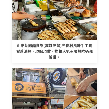
山東萊陽麵食館(高雄左營)老眷村風味手工現
擀蔥油餅，現點現做，推薦人氣王蛋餅吃過都
說讚。