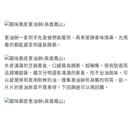
蔥油餅一拿到手先是被熱氣暖到，再來是酥香味撲鼻，光用
看的都能感受到蓬鬆酥脆。
外皮滿滿的芝麻香氣，口感極為酥脆，超唰嘴，很有勁道而
且越嚼越香，層次分明還有滿滿的蔥香，吃不出油耗味，可
以感覺得到是用新鮮的油，匯集蔥油餅所具備的特質，這一
片片的蔥油餅真不簡單呀！下回路過可以再回購。