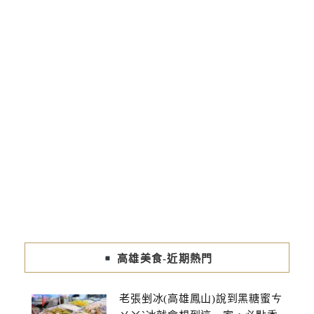
高雄美食-近期熱門
老張剉冰(高雄鳳山)說到黑糖蜜ㄘ