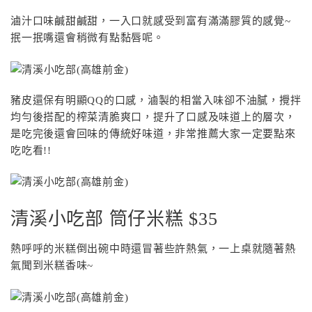
滷汁口味鹹甜鹹甜，一入口就感受到富有滿滿膠質的感覺~
抿一抿嘴還會稍微有點黏唇呢。
豬皮還保有明顯QQ的口感，滷製的相當入味卻不油膩，攪拌
均勻後搭配的榨菜清脆爽口，提升了口感及味道上的層次，
是吃完後還會回味的傳統好味道，非常推薦大家一定要點來
吃吃看!!
清溪小吃部 筒仔米糕 $35
熱呼呼的米糕倒出碗中時還冒著些許熱氣，一上桌就隨著熱
氣聞到米糕香味~