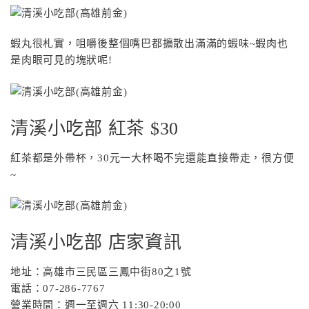
蝦丸很札實，咀嚼後整個嘴巴都擴散出滿滿的蝦味~蝦肉也
是肉眼可見的塊狀呢!
清溪小吃部 紅茶 $30
紅茶都是外帶杯，30元一大杯喝不完還能直接帶走，很方便
~
清溪小吃部 店家資訊
地址：高雄市三民區三鳳中街80之1號
電話：07-286-7767
營業時間：週一至週六 11:30-20:00