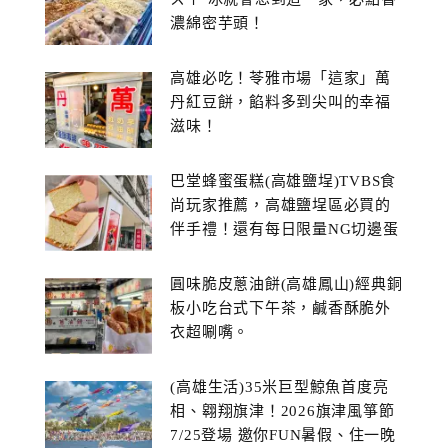
濃綿密芋頭！
高雄必吃！苓雅市場「這家」萬
丹紅豆餅，餡料多到尖叫的幸福
滋味！
巴堂蜂蜜蛋糕(高雄鹽埕)TVBS食
尚玩家推薦，高雄鹽埕區必買的
伴手禮！還有每日限量NG切邊蛋
糕
圓味脆皮蔥油餅(高雄鳳山)經典銅
板小吃台式下午茶，鹹香酥脆外
衣超唰嘴。
(高雄生活)35米巨型鯨魚首度亮
相、翱翔旗津！2026旗津風箏節
7/25登場 邀你FUN暑假、住一晚