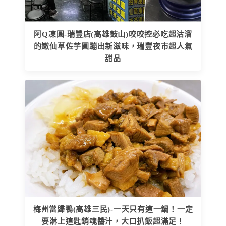
阿Q凍圓-瑞豐店(高雄鼓山)咬咬控必吃超沽溜
的嫩仙草佐芋圓蹦出新滋味，瑞豐夜市超人氣
甜品
梅州當歸鴨(高雄三民)-一天只有這一鍋！一定
要淋上這匙銷魂醬汁，大口扒飯超滿足！