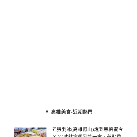
高雄美食-近期熱門
老張剉冰(高雄鳳山)說到黑糖蜜ㄘ
ㄨㄚˋ冰就會想到這一家，必點香