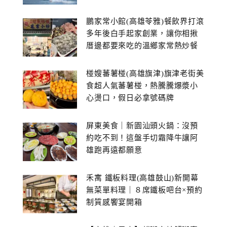
鵬家常小館(高雄苓雅)餐飲界打滾
多年後白手起家創業，讓你相揪
厝邊都要來吃的溫鄉家常熱炒餐
館~
椪嫂蕃薯椪(高雄旗津)旗津老街美
食超人氣蕃薯椪，熱騰騰爆漿小
心燙口，假日必拿號碼牌
屏東美食｜新園汕頭火鍋：沒預
約吃不到！這盤手切霜降牛讓阿
雄跑再遠都願意
禾寓 鐵板料理(高雄鼓山)新開幕
無菜單料理｜８席鐵板吧台×預約
制質感饗宴開箱