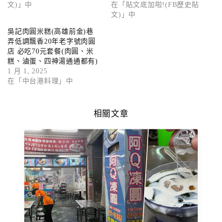
文)」中
在「貼文底加啦!(FB歷史貼
文)」中
吳記肉圓米糕(高雄前金)巷
弄低調飄香20年老字號肉圓
店 必吃70元套餐(肉圓、米
糕、滷蛋、四神湯通通都有)
1 月 1, 2025
在「中台港料理」中
相關文章