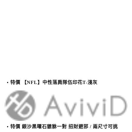
特價 【NFL】中性落肩隊伍印花T-淺灰
特價 銀沙黑曜石貔貅一對 招財避邪 / 兩尺寸可挑