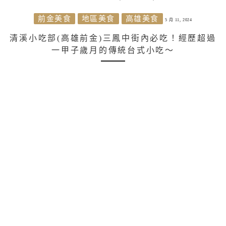
前金美食
地區美食
高雄美食
5 月 11, 2024
清溪小吃部(高雄前金)三鳳中街內必吃！經歷超過
一甲子歲月的傳統台式小吃～