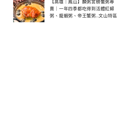
【高雄｜鳳山】麟粥宮螃蟹粥專
賣｜一年四季都吃得到活體紅蟳
粥、龍蝦粥、帝王蟹粥..文山特區
美食