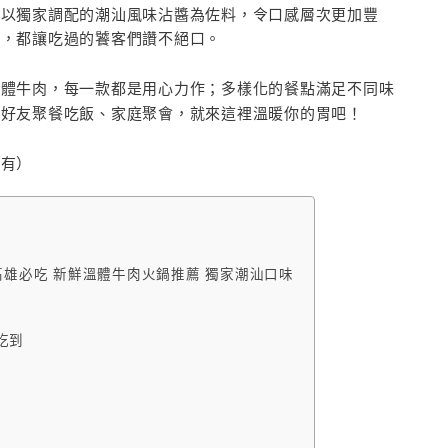
並以獨家調配的潮汕風味沾醬為佐料，令口感層次更加豐
味，都讓吃過的饕客們讚不絕口。
溫體牛肉，每一款都是用心力作；多樣化的餐點滿足不同味
五好友聚餐吃飯、家庭聚會，就來這裡溫暖你的胃吧！
所有）
高雄必吃 新鮮溫體牛肉火鍋推薦 獨家潮汕口味
吃到