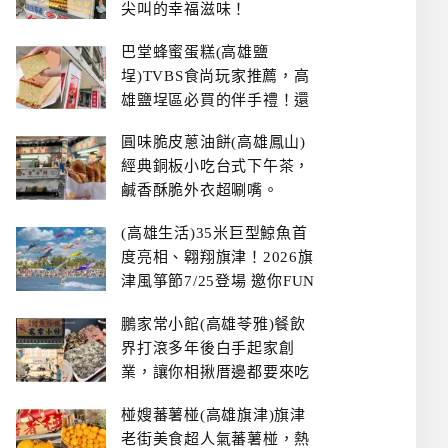
尖叫的幸福滋味！
巴堂蜂蜜蛋糕(高雄鹽
埕)TVBS食尚玩家推薦，高
雄鹽埕區必買的伴手禮！還
有每日限量NG切邊蛋糕
圓味脆皮蔥油餅(高雄鳳山)
經典銅板小吃台式下午茶，
鹹香酥脆外衣超唰嘴。
(高雄生活)35米巨型鯨魚首
度亮相、翱翔旗津！2026旗
津風箏節7/25登場 邀你FUN
暑假、住一晚
鵬家常小館(高雄苓雅)餐飲
界打滾多年後白手起家創
業，讓你相揪厝邊都要來吃
的溫鄉家常熱炒餐館~
椪嫂蕃薯椪(高雄旗津)旗津
老街美食超人氣蕃薯椪，熱