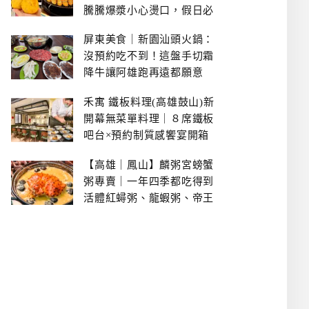
騰騰爆漿小心燙口，假日必
拿號碼牌
屏東美食｜新園汕頭火鍋：
沒預約吃不到！這盤手切霜
降牛讓阿雄跑再遠都願意
禾寓 鐵板料理(高雄鼓山)新
開幕無菜單料理｜８席鐵板
吧台×預約制質感饗宴開箱
【高雄｜鳳山】麟粥宮螃蟹
粥專賣｜一年四季都吃得到
活體紅蟳粥、龍蝦粥、帝王
蟹粥..文山特區美食