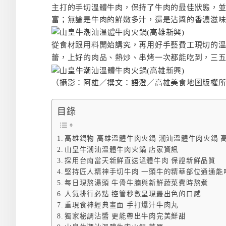
主打的手切溫體牛肉，保持了牛肉的最佳狀態，
富；無論是牛肉的鮮嫩多汁，還是沾醬的香濃滋
從食材跟用料開始講究，再用好手藝費工現切的
蕾，上好的肉品、熱炒、串烤一次都能吃到，三
（攝影：阿雄／撰文：語澄／高雄美食地圖版權
目錄
高雄鍋物 高雄溫體牛肉火鍋 潮汕溫體牛肉火鍋 
山皇牛潮汕溫體牛肉火鍋 店家資訊
採用台南當天新鮮直送溫體牛肉 保證新鮮品質
堅持匠人精神手切牛肉 一頭牛的精華部位通通能
每日現熬湯頭 牛骨牛腩與新鮮蔬菜費時熬煮
人氣排行必點 控管秒數呈現最出色的口感
重現食神經典畫面 手打爆汁牛肉丸
獨家秘調沾醬 更能帶出牛肉完美鮮甜