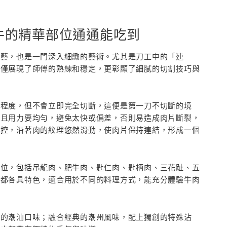
牛的精華部位通通能吃到
技藝，也是一門深入細緻的藝術。尤其是刀工中的「連
不僅展現了師傅的熟練和穩定，更彰顯了細膩的切割技巧與
的程度，但不會立即完全切斷，這便是第一刀不切斷的境
，且用力要均勻，避免太快或偏差，否則易造成肉片斷裂，
操控，沿著肉的紋理悠然滑動，使肉片保持連結，形成一個
部位，包括吊龍肉、肥牛肉、匙仁肉、匙柄肉、三花趾、五
位都各具特色，適合用於不同的料理方式，能充分體驗牛肉
道的潮汕口味；融合經典的潮州風味，配上獨創的特殊沾