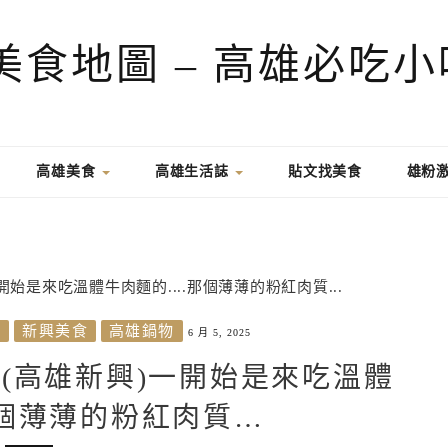
高雄美食
高雄生活誌
貼文找美食
雄粉
菜
新興美食
高雄鍋物
6 月 5, 2025
(高雄新興)一開始是來吃溫體
個薄薄的粉紅肉質…