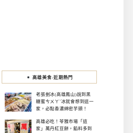
高雄美食-近期熱門
老張剉冰(高雄鳳山)說到黑
糖蜜ㄘㄨㄚˋ冰就會想到這一
家，必點香濃綿密芋頭！
高雄必吃！苓雅市場「這
家」萬丹紅豆餅，餡料多到