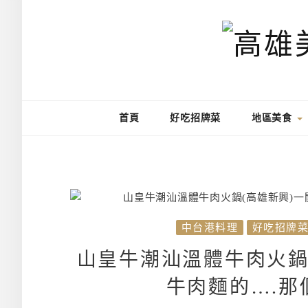
首頁
好吃招牌菜
地區美食
中台港料理
好吃招牌
山皇牛潮汕溫體牛肉火鍋
牛肉麵的….那