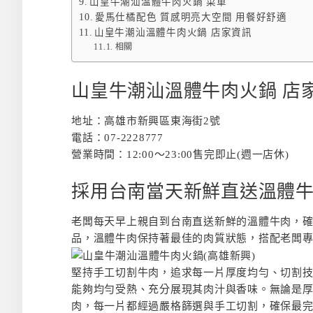
山皇牛潮汕溫體牛肉火鍋 菜單
愛馬仕橘配色 質感明亮大空間 用餐好舒適
山皇牛潮汕溫體牛肉火鍋 店家資訊
相關
山皇牛潮汕溫體牛肉火鍋 店
地址：高雄市新興區東海街2號
電話：07-2228777
營業時間：12:00～23:00售完即止(週一店休)
採用台南當天新鮮直送溫體牛
老闆每天早上親自到台南直送新鮮的溫體牛肉，
品，溫體牛肉保持著最佳的肉質狀態，搭配老闆
堅持手工切割牛肉，追求每一片厚度均勻、切割
能夠均勻受熱、充分展現其肉汁與香味。無論是
肉，每一片都經過嚴格篩選與手工切割，確保最