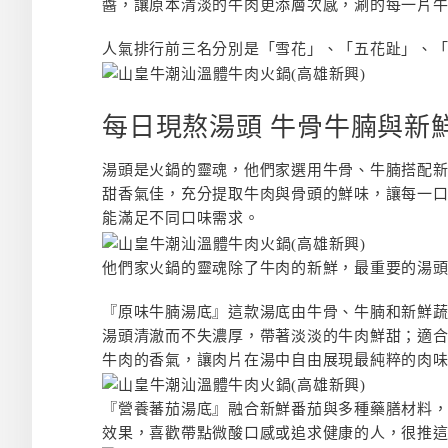
醬，讓原本清淡的牛肉更添層次感，涮的每一片
人氣排行前三名分別是「雪花」、「五花趾」、
每日現熬湯頭 牛骨牛腩與新
湯頭是火鍋的靈魂，他們家選用牛骨、牛腩搭配
甜香氣佳，充分提取牛肉與骨頭的鮮味，讓每一
能滿足不同口味需求。
他們家火鍋的靈魂除了牛肉的新鮮，最重要的湯
『原味牛腩湯底』這款湯底由牛骨、牛腩和新鮮
湯頭清澈而不失濃厚，帶著淡淡的牛肉鮮甜；適
牛肉的香氣，讓肉片在湯中自由展現最純粹的肉
『營養蕃茄湯底』融合新鮮番茄與多種藥膳材料
效果，喜歡帶點微酸口感或追求健康的人，很推