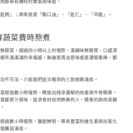
牛肉都帶有獨特的香氣與味道。
「匙柄」；再來就是「胸口油」、「匙仁」、「吊龍」。
鮮蔬菜費時熬煮
新鮮蔬菜，超過四小時以上的慢熬，湯韻味鮮醇厚、口感清
口都充滿滿滿的幸福感。無論是清淡原味或是濃郁香辣，都
頭功不可沒，介紹我們這次喝到的三款經典湯底。
蔬菜經過數小時慢熬，釋放出純淨濃郁的肉香與牛骨精華，
合喜愛原汁原味、追求食材自然鮮美的人，簡單的涮肉突顯
味。
，經過數小時慢熬，酸甜鮮明，帶來豐富的維生素與抗氧化
這個蕃茄湯底。