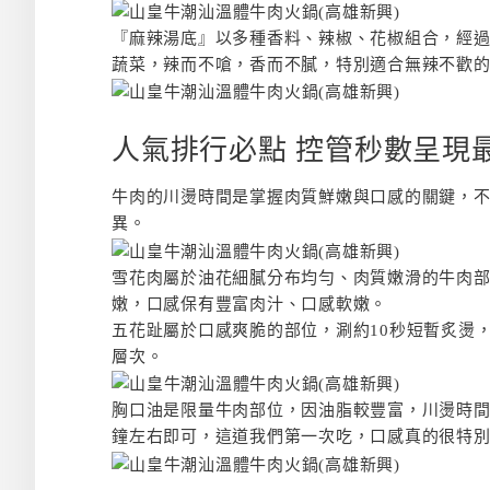
『麻辣湯底』以多種香料、辣椒、花椒組合，經
蔬菜，辣而不嗆，香而不膩，特別適合無辣不歡
人氣排行必點 控管秒數呈現
牛肉的川燙時間是掌握肉質鮮嫩與口感的關鍵，
異。
雪花肉屬於油花細膩分布均勻、肉質嫩滑的牛肉部
嫩，口感保有豐富肉汁、口感軟嫩。
五花趾屬於口感爽脆的部位，涮約10秒短暫炙燙
層次。
胸口油是限量牛肉部位，因油脂較豐富，川燙時間
鐘左右即可，這道我們第一次吃，口感真的很特別