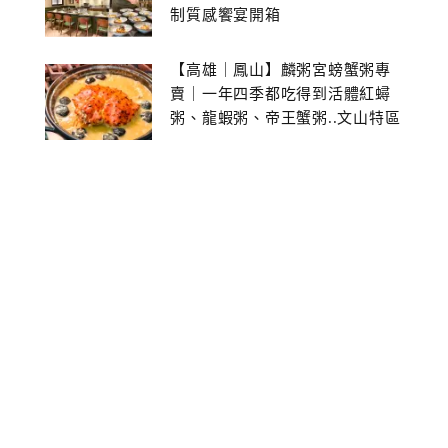
制質感饗宴開箱
【高雄｜鳳山】麟粥宮螃蟹粥專
賣｜一年四季都吃得到活體紅蟳
粥、龍蝦粥、帝王蟹粥..文山特區
美食