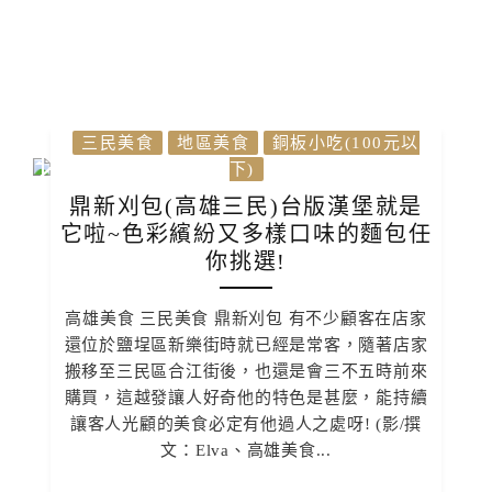
三民美食
地區美食
銅板小吃(100元以
下)
鼎新刈包(高雄三民)台版漢堡就是
它啦~色彩繽紛又多樣口味的麵包任
你挑選!
高雄美食 三民美食 鼎新刈包 有不少顧客在店家
還位於鹽埕區新樂街時就已經是常客，隨著店家
搬移至三民區合江街後，也還是會三不五時前來
購買，這越發讓人好奇他的特色是甚麼，能持續
讓客人光顧的美食必定有他過人之處呀! (影/撰
文：Elva、高雄美食...