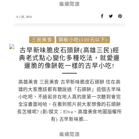
繼續閱讀
6 1 月, 2024
三民美食
銅板小吃(100元以下)
古早新味脆皮石頭餅(高雄三民)經
典老式點心變化多種吃法，就愛邊
邊脆的像餅乾一樣的古早小吃!
高雄美食 三民美食 古早新味脆皮石頭餅 住在高
雄的大家應該都有聽說過「石頭餅」這個古早味
小吃吧，不過若非在地人真的是第一次聽到會完
全沒畫面哈哈，在看到照片前大家想像的石頭餅
長怎樣呢? (影/撰文：Elva、高雄美食地圖版權所
有) 古早新味脆...
繼續閱讀