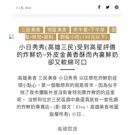
5 1 月, 2024
三民美食
地區美食
早午餐•下午茶
甜
點•烘焙•飲料
銅板小吃(100元以下)
小日秀秀(高雄三民)受到高星評價
的炸鮮奶~外皮金黃香酥而內裏鮮奶
卻又軟綿可口
高雄美食 三民美食 小日秀秀 以往想吃炸鮮奶這
項小點心，第一個聯想到的就是夜市，因為似乎
除了夜市攤販外並沒有會特別賣炸鮮奶的店家
呢。 沒想到位於三民區鼎中路還真就有一家低調
的炸鮮奶專賣店~ (影/撰文：Elva、高雄美食地圖
版權所有) 小日...
繼續閱讀