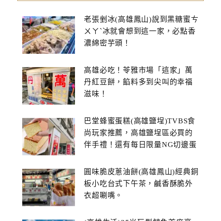
老張剉冰(高雄鳳山)說到黑糖蜜ㄘ
ㄨㄚˋ冰就會想到這一家，必點香
濃綿密芋頭！
高雄必吃！苓雅市場「這家」萬
丹紅豆餅，餡料多到尖叫的幸福
滋味！
巴堂蜂蜜蛋糕(高雄鹽埕)TVBS食
尚玩家推薦，高雄鹽埕區必買的
伴手禮！還有每日限量NG切邊蛋
糕
圓味脆皮蔥油餅(高雄鳳山)經典銅
板小吃台式下午茶，鹹香酥脆外
衣超唰嘴。