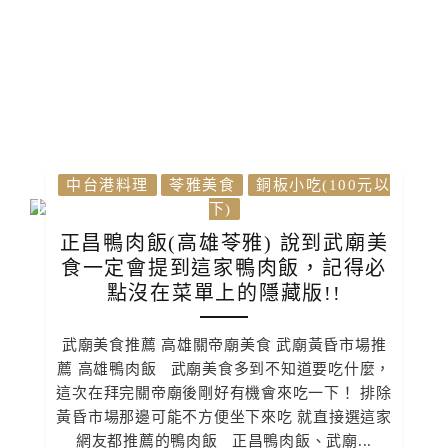
中台港料理
苓雅美食
銅板小吃(100元以
下)
正昌鴨肉飯(高雄苓雅) 說到武廟美
食一定會提到這家鴨肉飯，記得必
點沒在菜單上的隱藏版!!
武廟美食推薦 高雄關帝廟美食 武廟黃昏市場推
薦 高雄鴨肉飯 武廟美食多到不知道要吃什麼，
這次在拜完關帝廟後剛好有機會來吃一下！ 排除
黃昏市場那邊可能不方便坐下來吃 就直接選這家
網友都推薦的鴨肉飯 正昌鴨肉飯、武廟...