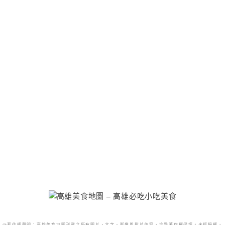
@著作權聲明：高雄美食地圖刊載之所有圖片、文字、影像與影片內容，均受著作權保護。未經授權，