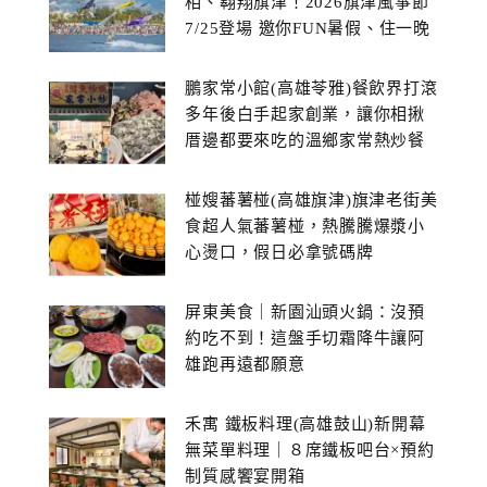
相、翱翔旗津！2026旗津風箏節
7/25登場 邀你FUN暑假、住一晚
鵬家常小館(高雄苓雅)餐飲界打滾
多年後白手起家創業，讓你相揪
厝邊都要來吃的溫鄉家常熱炒餐
館~
椪嫂蕃薯椪(高雄旗津)旗津老街美
食超人氣蕃薯椪，熱騰騰爆漿小
心燙口，假日必拿號碼牌
屏東美食｜新園汕頭火鍋：沒預
約吃不到！這盤手切霜降牛讓阿
雄跑再遠都願意
禾寓 鐵板料理(高雄鼓山)新開幕
無菜單料理｜８席鐵板吧台×預約
制質感饗宴開箱