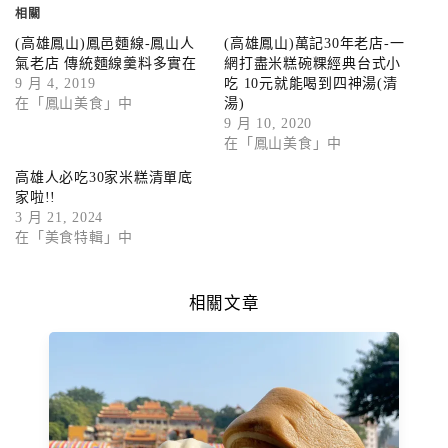
相關
(高雄鳳山)鳳邑麵線-鳳山人
(高雄鳳山)萬記30年老店-一
氣老店 傳統麵線羹料多實在
網打盡米糕碗粿經典台式小
9 月 4, 2019
吃 10元就能喝到四神湯(清
在「鳳山美食」中
湯)
9 月 10, 2020
在「鳳山美食」中
高雄人必吃30家米糕清單底
家啦!!
3 月 21, 2024
在「美食特輯」中
相關文章