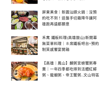
屏東美食｜新園汕頭火鍋：沒預
約吃不到！這盤手切霜降牛讓阿
雄跑再遠都願意
禾寓 鐵板料理(高雄鼓山)新開幕
無菜單料理｜８席鐵板吧台×預約
制質感饗宴開箱
【高雄｜鳳山】麟粥宮螃蟹粥專
賣｜一年四季都吃得到活體紅蟳
粥、龍蝦粥、帝王蟹粥..文山特區
美食