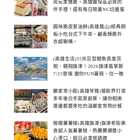
尚玩家推薦，高雄鹽埕區必買的
伴手禮！還有每日限量NG切邊蛋
糕
圓味脆皮蔥油餅(高雄鳳山)經典銅
板小吃台式下午茶，鹹香酥脆外
衣超唰嘴。
(高雄生活)35米巨型鯨魚首度亮
相、翱翔旗津！2026旗津風箏節
7/25登場 邀你FUN暑假、住一晚
鵬家常小館(高雄苓雅)餐飲界打滾
多年後白手起家創業，讓你相揪
厝邊都要來吃的溫鄉家常熱炒餐
館~
椪嫂蕃薯椪(高雄旗津)旗津老街美
食超人氣蕃薯椪，熱騰騰爆漿小
心燙口，假日必拿號碼牌