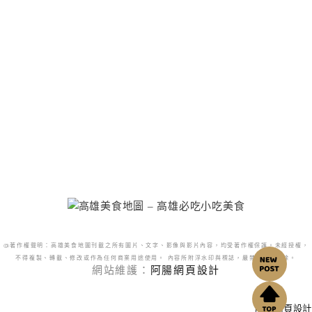
@著作權聲明：高雄美食地圖刊載之所有圖片、文字、影像與影片內容，均受著作權保護。未經授權，
不得複製、轉載、修改或作為任何商業用途使用。 內容所附浮水印與標誌，嚴禁更改或移除。
網站維護：
阿腸網頁設計
阿腸網頁設計