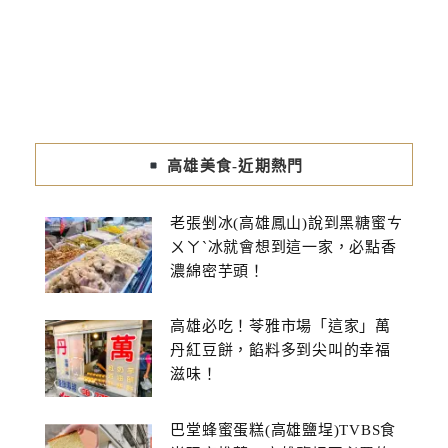
高雄美食-近期熱門
老張剉冰(高雄鳳山)說到黑糖蜜ㄘ
ㄨㄚˋ冰就會想到這一家，必點香
濃綿密芋頭！
高雄必吃！苓雅市場「這家」萬
丹紅豆餅，餡料多到尖叫的幸福
滋味！
巴堂蜂蜜蛋糕(高雄鹽埕)TVBS食