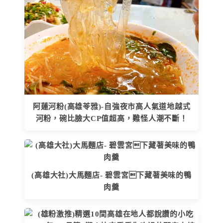
阿蓮河粉(高雄苓雅)-自強夜市高人氣道地越式
河粉，碗比臉大CP值超高，難怪人潮不斷！
(高雄大社)大馬麵店- 碧雲宮下藏著美味的鴨
肉羹