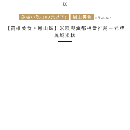
銅板小吃(100元以下)
鳳山美食
5 月 23, 2017
【高雄美食。鳳山區】米糕與羹都相當推薦－老牌
鳳城米糕