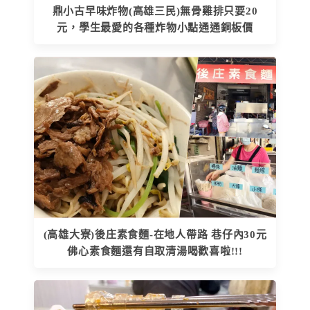
鼎小古早味炸物(高雄三民)無骨雞排只要20
元，學生最愛的各種炸物小點通通銅板價
(高雄大寮)後庄素食麵-在地人帶路 巷仔內30元
佛心素食麵還有自取清湯喝歡喜啦!!!