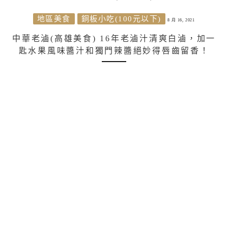
地區美食
銅板小吃(100元以下)
8 月 16, 2021
中華老滷(高雄美食) 16年老滷汁清爽白滷，加一
匙水果風味醬汁和獨門辣醬絕妙得唇齒留香！