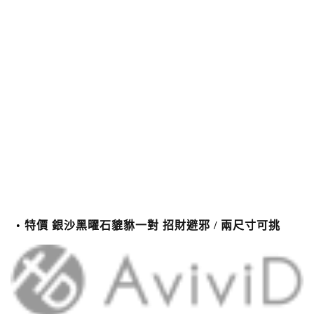
特價 銀沙黑曜石貔貅一對 招財避邪 / 兩尺寸可挑