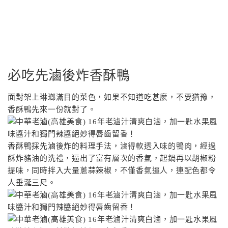
必吃先滷後炸香酥鴨
面對架上琳瑯滿目的菜色，如果不知道吃甚麼，不要猶豫，
香酥鴨先來一份就對了。
香酥鴨採先滷後炸的料理手法，滷得軟透入味的鴨肉，經過
酥炸豬油的洗禮，逼出了富有層次的香氣，起鍋再以胡椒粉
提味，同時拌入大量蔥蒜辣椒，不僅香氣逼人，連配色都令
人垂涎三尺。