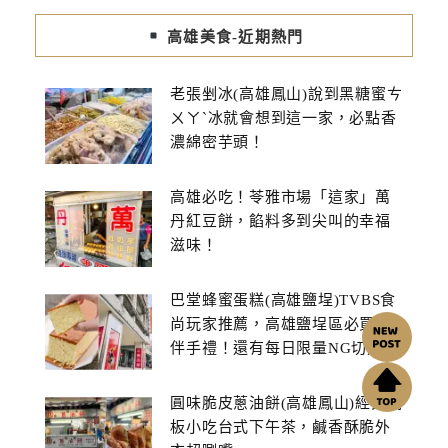
高雄美食-近期熱門
老張剉冰(高雄鳳山)說到黑糖蜜ㄘ
ㄨㄚˋ冰就會想到這一家，必點香
濃綿密芋頭！
高雄必吃！苓雅市場「這家」萬
丹紅豆餅，餡料多到尖叫的幸福
滋味！
巴堂蜂蜜蛋糕(高雄鹽埕)TVBS食
尚玩家推薦，高雄鹽埕區必買的
伴手禮！還有每日限量NG切邊蛋
糕
圓味脆皮蔥油餅(高雄鳳山)經典銅
板小吃台式下午茶，鹹香酥脆外