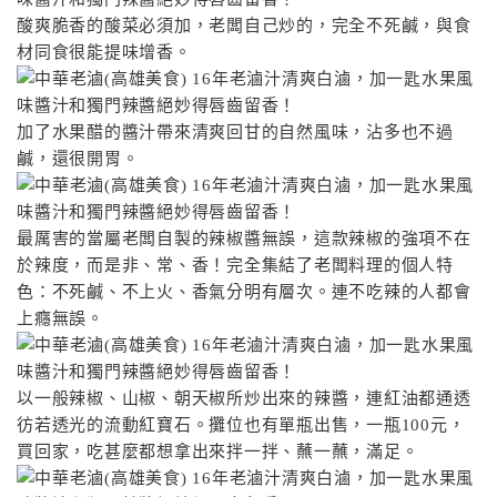
酸爽脆香的酸菜必須加，老闆自己炒的，完全不死鹹，與食
材同食很能提味增香。
加了水果醋的醬汁帶來清爽回甘的自然風味，沾多也不過
鹹，還很開胃。
最厲害的當屬老闆自製的辣椒醬無誤，這款辣椒的強項不在
於辣度，而是非、常、香！完全集結了老闆料理的個人特
色：不死鹹、不上火、香氣分明有層次。連不吃辣的人都會
上癮無誤。
以一般辣椒、山椒、朝天椒所炒出來的辣醬，連紅油都通透
彷若透光的流動紅寶石。攤位也有單瓶出售，一瓶100元，
買回家，吃甚麼都想拿出來拌一拌、蘸一蘸，滿足。