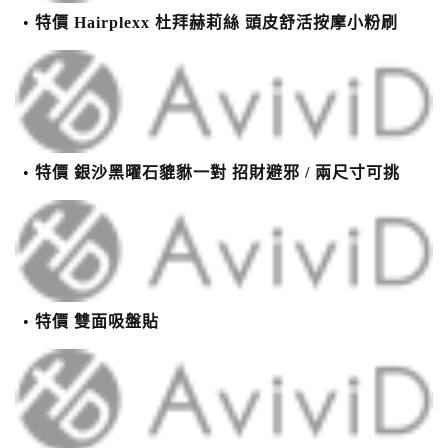
特價 Hairplexx 杜拜赫莉絲 頭皮舒活按摩小粉刷
特價 銀沙黑曜石貔貅一對 招財避邪 / 兩尺寸可挑
特價 雙面吸盤貼