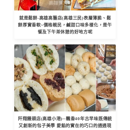
就是鬆餅-高雄高醫店(高雄三民)表層薄脆、鬆
餅厚實香軟~價格親民，鹹甜口味多樣化，是午
餐及下午茶休憩的好地方呢
阡翔饅頭店(高雄小港)─飄香40年古早味既傳統
又創新的包子美學 愛餡的實在的巧口的通通現