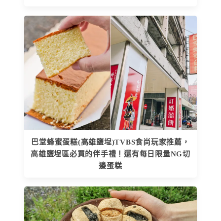
巴堂蜂蜜蛋糕(高雄鹽埕)TVBS食尚玩家推薦，
高雄鹽埕區必買的伴手禮！還有每日限量NG切
邊蛋糕