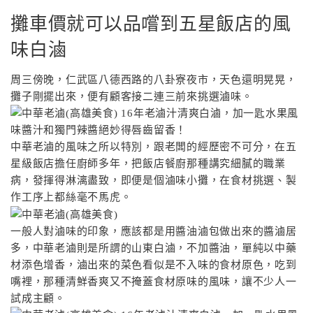
攤車價就可以品嚐到五星飯店的風
味白滷
周三傍晚，仁武區八德西路的八卦寮夜市，天色還明晃晃，
攤子剛擺出來，便有顧客接二連三前來挑選滷味。
中華老滷的風味之所以特別，跟老闆的經歷密不可分，在五
星級飯店擔任廚師多年，把飯店餐廚那種講究細膩的職業
病，發揮得淋漓盡致，即便是個滷味小攤，在食材挑選、製
作工序上都絲毫不馬虎。
一般人對滷味的印象，應該都是用醬油滷包做出來的醬滷居
多，中華老滷則是所謂的山東白滷，不加醬油，單純以中藥
材添色增香，滷出來的菜色看似是不入味的食材原色，吃到
嘴裡，那種清鮮香爽又不掩蓋食材原味的風味，讓不少人一
試成主顧。