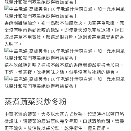
香酥鴨雖經油炸，卻一點都不油膩燥火，肉質甚為軟嫩，完
全沒有鴨肉過韌難咬的缺點。即使當天沒吃完放冰箱，隔日
取出甚至不用微波，都還是很好吃，冰過後甚至感覺更鮮香
入味了。
還在吃鹹酥雞嗎？這樣不鹹不膩的香酥鴨顯然更適合加菜、
下酒、當宵夜，吮指回味之餘，似乎沒有放冰箱的機會。
蒸煮蔬菜與炒冬粉
中華老滷的蔬菜，大多以水蒸方式炊熟，起鍋時拌以鹽巴略
微調味，讓蔬菜的原滋原味完全呈現，口感清脆鮮甜，營養
更不流失。放涼後以袋分裝，乾淨衛生，極具賣相。