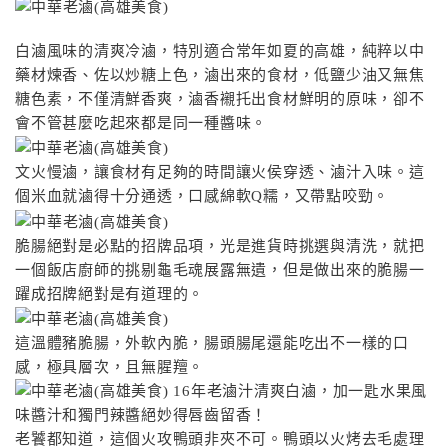
白滷風味的清爽冷滷，特別適合常年如夏的高雄，純粹以中
藥材煉香、佐以炒糖上色，滷出來的食材，低鹽少油又無焦
糖色素，不僅清鮮香爽，滷香襯托出食材鮮明的原味，卻不
會不管甚麼吃起來都是同一種醬味。
文火慢滷，讓食材有足夠的時間讓火侯穿透、滷汁入味。這
個米血就滷得十分通透，口感綿軟Q糯，又帶點咬勁。
脆腸絕對是必點的招牌品項，光是進貨時挑選與清洗，就把
一個飯店廚師的挑剔龜毛魂展露無遺，但是做出來的脆腸一
躍成招牌絕對是有道理的。
這溫體豬脆腸，外軟內脆，腸頭腸尾還能吃出不一樣的口
感，極具層次，且無腥羶。
老饕都知道，這個火攻鴨頭非夾不可。鴨頭以火烤去毛處理