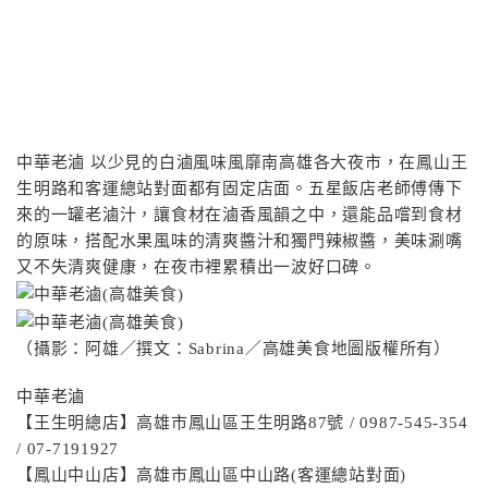
中華老滷 以少見的白滷風味風靡南高雄各大夜市，在鳳山王
生明路和客運總站對面都有固定店面。五星飯店老師傅傳下
來的一罐老滷汁，讓食材在滷香風韻之中，還能品嚐到食材
的原味，搭配水果風味的清爽醬汁和獨門辣椒醬，美味涮嘴
又不失清爽健康，在夜市裡累積出一波好口碑。
（攝影：阿雄／撰文：Sabrina／高雄美食地圖版權所有）
中華老滷
【王生明總店】高雄市鳳山區王生明路87號 / 0987-545-354
/ 07-7191927
【鳳山中山店】高雄市鳳山區中山路(客運總站對面)