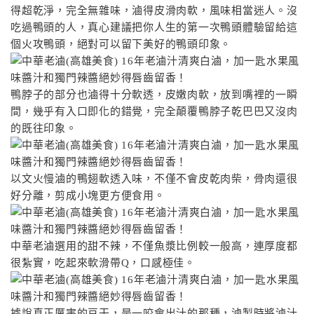
得超乾淨，完全無雜味，滷得皮滑肉軟，風味相當迷人。沒
吃過鴨頭的人，真心建議把你人生的第一次鴨頭體驗留給這
個火攻鴨頭，絕對可以留下美好的鴨頭印象。
鴨脖子的部分也滷得十分軟透，皮嫩肉軟，放到嘴裡的一瞬
間，幾乎有入口即化的錯覺，完全顛覆鴨脖子乾巴巴又沒肉
的既往印象。
以文火慢滷的鴨翅軟透入味，不僅不會皮乾肉柴，骨肉還很
好分離，剪成小塊更方便食用。
中華老滷選用的甜不辣，不僅魚漿比例較一般高，連厚度都
很紮實，吃起來軟滑帶Q，口感極佳。
據說真正厲害的豆干，是一咬會出汁的那種，滷製時將滷汁