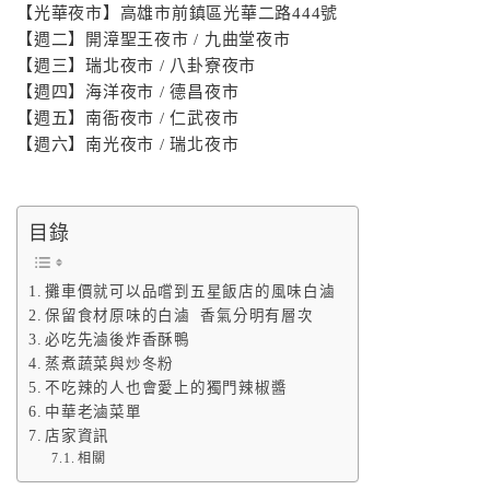
【光華夜市】高雄市前鎮區光華二路444號
【週二】開漳聖王夜市 / 九曲堂夜市
【週三】瑞北夜市 / 八卦寮夜市
【週四】海洋夜市 / 德昌夜市
【週五】南衙夜市 / 仁武夜市
【週六】南光夜市 / 瑞北夜市
目錄
攤車價就可以品嚐到五星飯店的風味白滷
保留食材原味的白滷 香氣分明有層次
必吃先滷後炸香酥鴨
蒸煮蔬菜與炒冬粉
不吃辣的人也會愛上的獨門辣椒醬
中華老滷菜單
店家資訊
相關