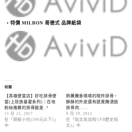
特價 MILBON 哥德式 品牌紙袋
相關
【高雄便當店】好吃排骨便
熱騰騰香噴噴的現炸排骨，
當(上班族最愛系列)｜在地
酥酥的外皮還有感覺醃漬過
粉絲推薦的排骨飯是..?
排骨肉……
11 月 21, 2017
9 月 29, 2013
在「銅板小吃(100元以下)」
在「貼文底加啦!(FB歷史貼
中
文)」中