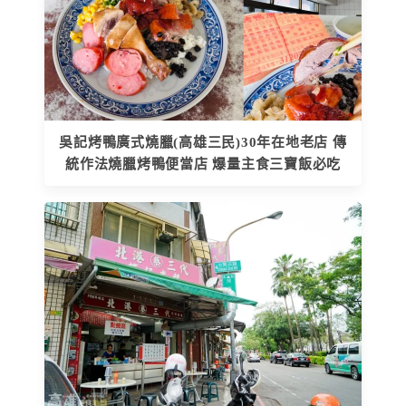
吳記烤鴨廣式燒臘(高雄三民)30年在地老店 傳
統作法燒臘烤鴨便當店 爆量主食三寶飯必吃