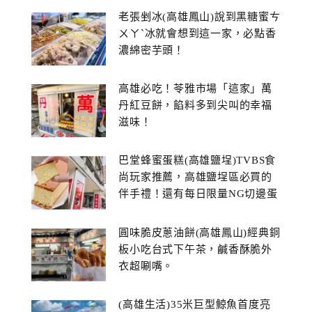
老張剉冰(高雄鳳山)說到黑糖蜜ㄘ
ㄨㄚˋ冰就會想到這一家，必點香
濃綿密芋頭！
高雄必吃！苓雅市場「這家」萬
丹紅豆餅，餡料多到尖叫的幸福
滋味！
巴堂蜂蜜蛋糕(高雄鹽埕)TVBS食
尚玩家推薦，高雄鹽埕區必買的
伴手禮！還有每日限量NG切邊蛋
糕
圓味脆皮蔥油餅(高雄鳳山)經典銅
板小吃台式下午茶，鹹香酥脆外
衣超唰嘴。
(高雄生活)35米巨型鯨魚首度亮