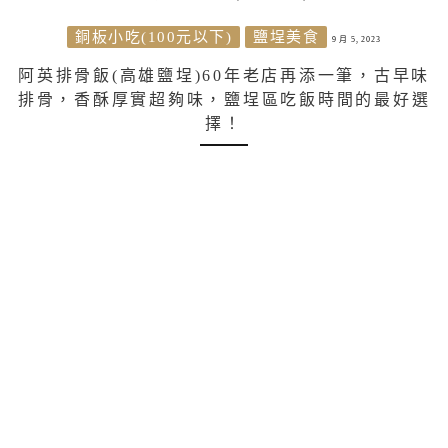
銅板小吃(100元以下)
鹽埕美食
9 月 5, 2023
阿英排骨飯(高雄鹽埕)60年老店再添一筆，古早味
排骨，香酥厚實超夠味，鹽埕區吃飯時間的最好選
擇！