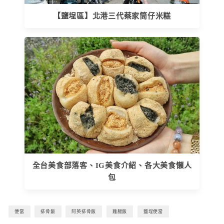
【鹽埕區】北港三代蔡家筒仔米糕
全台美食部落客、IG美食介紹、各大美食懶人
包
便當
排骨飯
阿英排骨飯
雞腿飯
鹽埕便當