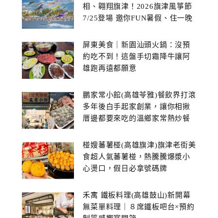
相、翱翔旗津！2026旗津風箏節
7/25登場 邀你FUN暑假、住一晚
屏東美食｜新園汕頭火鍋：沒預
約吃不到！這盤手切霜降牛讓阿
雄跑再遠都願意
鵬家常小館(高雄苓雅)餐飲界打滾
多年後白手起家創業，讓你相揪
厝邊都要來吃的溫鄉家常熱炒餐
館~
椪嫂蕃薯椪(高雄旗津)旗津老街美
食超人氣蕃薯椪，熱騰騰爆漿小
心燙口，假日必拿號碼牌
禾寓 鐵板料理(高雄鼓山)新開幕
無菜單料理｜８席鐵板吧台×預約