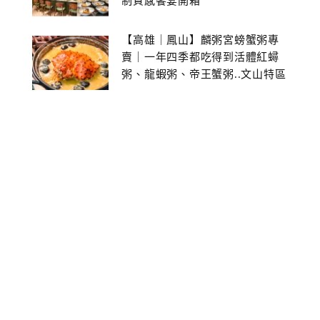
制質感饗宴開箱
【高雄｜鳳山】麟粥宮螃蟹粥專
賣｜一年四季都吃得到活體紅蟳
粥、龍蝦粥、帝王蟹粥..文山特區
美食