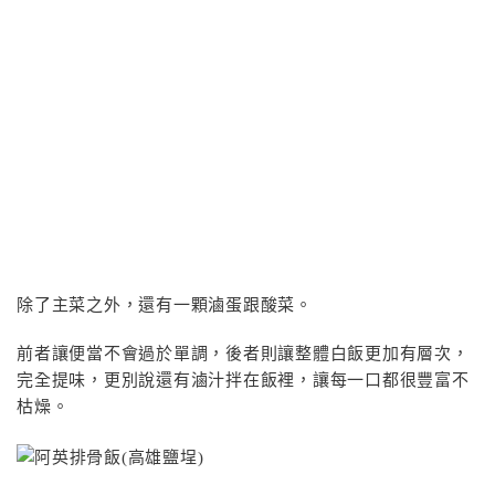
除了主菜之外，還有一顆滷蛋跟酸菜。
前者讓便當不會過於單調，後者則讓整體白飯更加有層次，
完全提味，更別說還有滷汁拌在飯裡，讓每一口都很豐富不
枯燥。