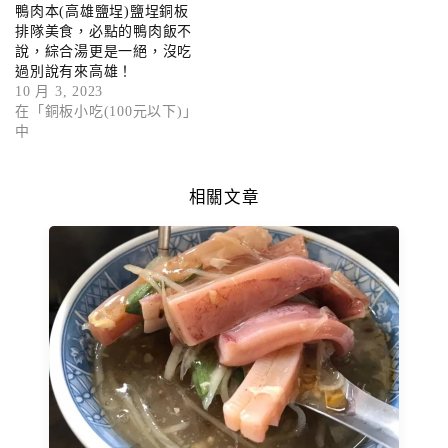
鴨肉本(高雄鹽埕)鹽埕銅板
排隊美食，必點的鴨肉飯不
說，綜合湯更是一絕，沒吃
過別說有來高雄！
10 月 3, 2023
在「銅板小吃(100元以下)」
中
相關文章