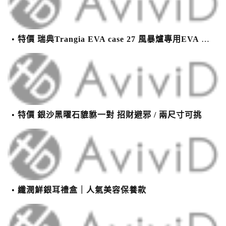
特價 瑞典Trangia EVA case 27 風暴爐專用EVA 防護外盒(小)-黑
特價 銀沙黑曜石貔貅一對 招財避邪 / 兩尺寸可挑
纖潤鮮銀耳禮盒｜人氣美容保養款