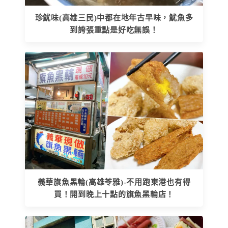
珍魷味(高雄三民)中都在地年古早味，魷魚多
到誇張重點是好吃無誤！
義華旗魚黑輪(高雄苓雅)-不用跑東港也有得
買！開到晚上十點的旗魚黑輪店！