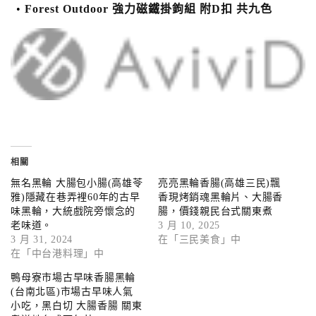
Forest Outdoor 強力磁鐵掛鉤組 附D扣 共九色
相關
無名黑輪 大腸包小腸(高雄苓
亮亮黑輪香腸(高雄三民)飄
雅)隱藏在巷弄裡60年的古早
香現烤銷魂黑輪片、大腸香
味黑輪，大統戲院旁懷念的
腸，價錢親民台式關東煮
老味道。
3 月 10, 2025
3 月 31, 2024
在「三民美食」中
在「中台港料理」中
鴨母寮市場古早味香腸黑輪
(台南北區)市場古早味人氣
小吃，黑白切 大腸香腸 關東