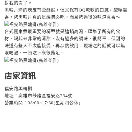
對我的胃了。
黑輪片烤的表皮有些酥脆，但又保有QQ軟軟的口感，越嚼越
香，烤黑輪片真的是經典必吃，而且烤過後的味道真香～
台式關東煮最重要的精華就是這鍋高湯，匯集了所有的食
材，喝起來非常的清甜，沒有過多的調味，很簡單，但甜的
味道有些人不太能接受，再斟酌飲用，現場吃的話就可以無
限喝湯，一頓吃下來很飽足。
店家資訊
福安路黑輪攤
地址：高雄市苓雅區福安路234號
營業時間：08:00~17:30(星期四公休)