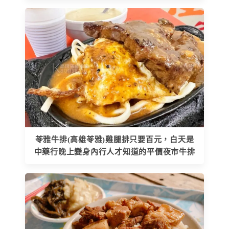
苓雅牛排(高雄苓雅)雞腿排只要百元，白天是
中藥行晚上變身內行人才知道的平價夜市牛排