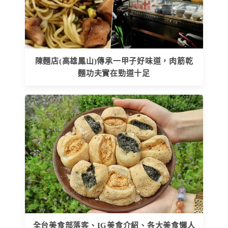
陳麵店(高雄鳳山)傳承一甲子好味道，肉筋乾
麵功夫實在勁道十足
全台美食部落客、IG美食介紹、各大美食懶人