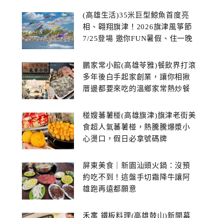
(高雄生活)35米巨型鯨魚首度亮
相、翱翔旗津！2026旗津風箏節
7/25登場 邀你FUN暑假、住一晚
鵬家常小館(高雄苓雅)餐飲界打滾
多年後白手起家創業，讓你相揪
厝邊都要來吃的溫鄉家常熱炒餐
館~
椪嫂蕃薯椪(高雄旗津)旗津老街美
食超人氣蕃薯椪，熱騰騰爆漿小
心燙口，假日必拿號碼牌
屏東美食｜新園汕頭火鍋：沒預
約吃不到！這盤手切霜降牛讓阿
雄跑再遠都願意
禾寓 鐵板料理(高雄鼓山)新開幕