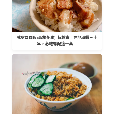
林家魯肉飯(高雄苓雅)-特製滷汁在地稱霸三十
年，必吃標配這一套！