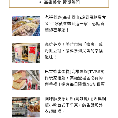
高雄美食-近期熱門
老張剉冰(高雄鳳山)說到黑糖蜜ㄘ
ㄨㄚˋ冰就會想到這一家，必點香
濃綿密芋頭！
高雄必吃！苓雅市場「這家」萬
丹紅豆餅，餡料多到尖叫的幸福
滋味！
巴堂蜂蜜蛋糕(高雄鹽埕)TVBS食
尚玩家推薦，高雄鹽埕區必買的
伴手禮！還有每日限量NG切邊蛋
糕
圓味脆皮蔥油餅(高雄鳳山)經典銅
板小吃台式下午茶，鹹香酥脆外
衣超唰嘴。