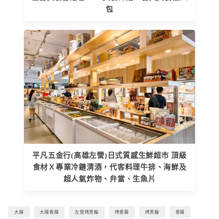
包
平凡五金行(高雄左營)日式質感生鮮超市 頂級
食材Ｘ專業冷鏈清酒，代客料理牛排、海鮮及
超人氣炸物、弁當、生魚片
大腸
大腸香腸
左營烤黑輪
烤香腸
烤黑輪
香腸