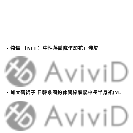
特價 【NFL】中性落肩隊伍印花T-淺灰
加大碼裙子 日韓系簡約休閒棉麻感中長半身裙(M-2XL)【XMS54038】＊艾美時尚(現+預)