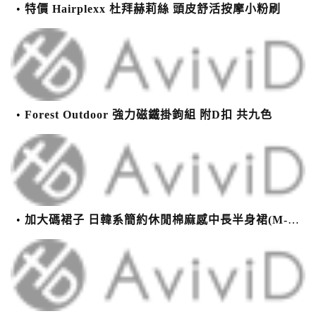
特價 Hairplexx 杜拜赫莉絲 頭皮舒活按摩小粉刷
Forest Outdoor 強力磁鐵掛鉤組 附D扣 共九色
加大碼裙子 日韓系簡約休閒棉麻感中長半身裙(M-2XL)【XMS54038】＊艾美時尚(現+預)