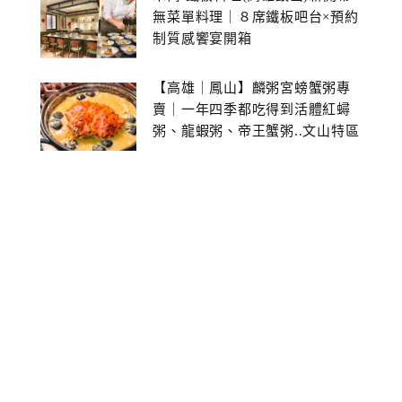
無菜單料理｜８席鐵板吧台×預約
制質感饗宴開箱
【高雄｜鳳山】麟粥宮螃蟹粥專
賣｜一年四季都吃得到活體紅蟳
粥、龍蝦粥、帝王蟹粥..文山特區
美食