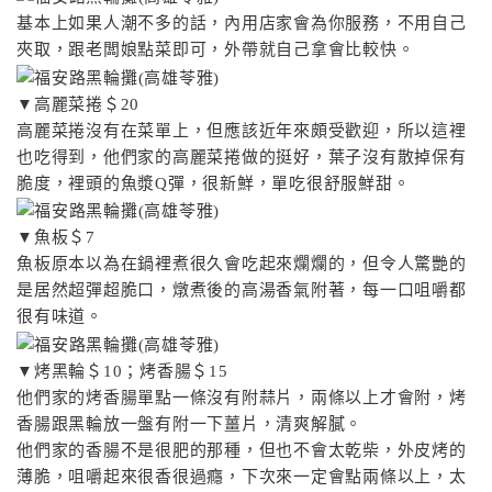
基本上如果人潮不多的話，內用店家會為你服務，不用自己
夾取，跟老闆娘點菜即可，外帶就自己拿會比較快。
▼高麗菜捲＄20
高麗菜捲沒有在菜單上，但應該近年來頗受歡迎，所以這裡
也吃得到，他們家的高麗菜捲做的挺好，葉子沒有散掉保有
脆度，裡頭的魚漿Q彈，很新鮮，單吃很舒服鮮甜。
▼魚板＄7
魚板原本以為在鍋裡煮很久會吃起來爛爛的，但令人驚艷的
是居然超彈超脆口，燉煮後的高湯香氣附著，每一口咀嚼都
很有味道。
▼烤黑輪＄10；烤香腸＄15
他們家的烤香腸單點一條沒有附蒜片，兩條以上才會附，烤
香腸跟黑輪放一盤有附一下薑片，清爽解膩。
他們家的香腸不是很肥的那種，但也不會太乾柴，外皮烤的
薄脆，咀嚼起來很香很過癮，下次來一定會點兩條以上，太