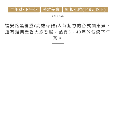
早午餐•下午茶
苓雅美食
銅板小吃(100元以下)
4 月 2, 2024
福安路黑輪攤(高雄苓雅)人氣超夯的台式關東煮，
還有經典炭香大腸香腸，熱賣3、40年的傳統下午
茶。