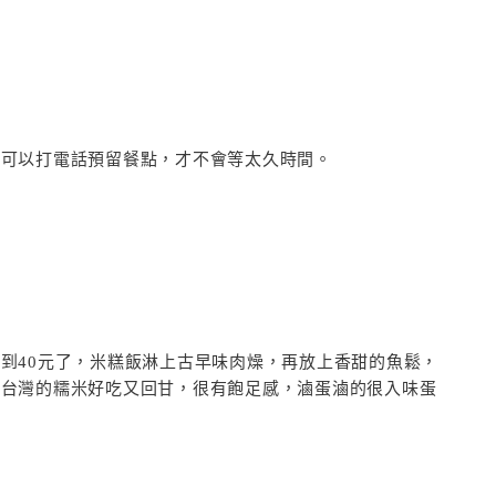
也可以打電話預留餐點，才不會等太久時間。
到40元了，米糕飯淋上古早味肉燥，再放上香甜的魚鬆，
，台灣的糯米好吃又回甘，很有飽足感，滷蛋滷的很入味蛋