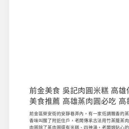
前金美食 吳記肉圓米糕 高
美食推薦 高雄蒸肉圓必吃 
前金區榮安街的安靜巷弄內，有一家低調飄香的
香味叫醒了附近住戶，老闆傳承古法用竹蒸籠蒸
肉圓除了蒸肉圓還有米糕、四神湯，老闆娘貼心的