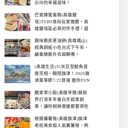
尖叫的幸福滋味！
巴堂蜂蜜蛋糕(高雄鹽
埕)TVBS食尚玩家推薦，高
雄鹽埕區必買的伴手禮！還
有每日限量NG切邊蛋糕
圓味脆皮蔥油餅(高雄鳳山)
經典銅板小吃台式下午茶，
鹹香酥脆外衣超唰嘴。
(高雄生活)35米巨型鯨魚首
度亮相、翱翔旗津！2026旗
津風箏節7/25登場 邀你FUN
暑假、住一晚
鵬家常小館(高雄苓雅)餐飲
界打滾多年後白手起家創
業，讓你相揪厝邊都要來吃
的溫鄉家常熱炒餐館~
椪嫂蕃薯椪(高雄旗津)旗津
老街美食超人氣蕃薯椪，熱