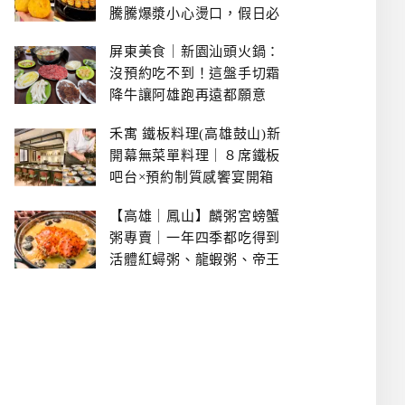
騰騰爆漿小心燙口，假日必
拿號碼牌
屏東美食｜新園汕頭火鍋：
沒預約吃不到！這盤手切霜
降牛讓阿雄跑再遠都願意
禾寓 鐵板料理(高雄鼓山)新
開幕無菜單料理｜８席鐵板
吧台×預約制質感饗宴開箱
【高雄｜鳳山】麟粥宮螃蟹
粥專賣｜一年四季都吃得到
活體紅蟳粥、龍蝦粥、帝王
蟹粥..文山特區美食