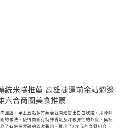
雄傳統米糕推薦 高雄捷運前金站週邊
高雄六合商圈美食推薦
蒸肉圓店，早上五點多竹蒸籠就開始冒出白白坎煙，用陣陣
肉圓的做法，使得肉圓有特殊香氣及呼吸彈性的外皮，吳記
為了有選擇障礙的顧客著想，推出了$70元的套餐組合，