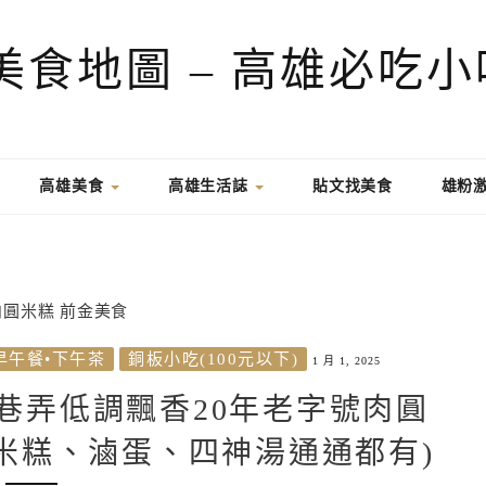
高雄美食
高雄生活誌
貼文找美食
雄粉
早午餐•下午茶
銅板小吃(100元以下)
1 月 1, 2025
)巷弄低調飄香20年老字號肉圓
、米糕、滷蛋、四神湯通通都有)