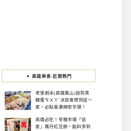
高雄美食-近期熱門
老張剉冰(高雄鳳山)說到黑
糖蜜ㄘㄨㄚˋ冰就會想到這一
家，必點香濃綿密芋頭！
高雄必吃！苓雅市場「這
家」萬丹紅豆餅，餡料多到