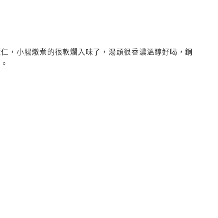
薏仁，小腸燉煮的很軟爛入味了，湯頭很香濃溫醇好喝，銅
哦。