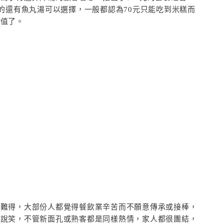
的還有魚丸湯可以選擇，一般都認為70元只能吃到米糕而
超值了。
的難得，大部份人都覺得餐飲業辛苦而不願意傳承或接棒，
天說笑，不管新面孔或熟客都是同樣熱情，家人都很團結，