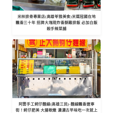
米林排骨專業店(高雄苓雅美食)米筵冠國在地
飄香三十年 招牌大塊現炸香酥雞排飯 必加白飯
殺手辣菜脯
阿雲手工蚵仔麵線(高雄三民)-麵線飄香遼寧
街！蚵仔肥美 大腸軟嫩 濃濃古早味吃一次就上