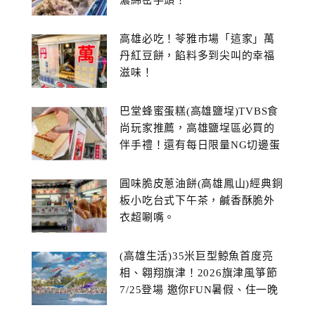
高雄必吃！苓雅市場「這家」萬
丹紅豆餅，餡料多到尖叫的幸福
滋味！
巴堂蜂蜜蛋糕(高雄鹽埕)TVBS食
尚玩家推薦，高雄鹽埕區必買的
伴手禮！還有每日限量NG切邊蛋
糕
圓味脆皮蔥油餅(高雄鳳山)經典銅
板小吃台式下午茶，鹹香酥脆外
衣超唰嘴。
(高雄生活)35米巨型鯨魚首度亮
相、翱翔旗津！2026旗津風箏節
7/25登場 邀你FUN暑假、住一晚