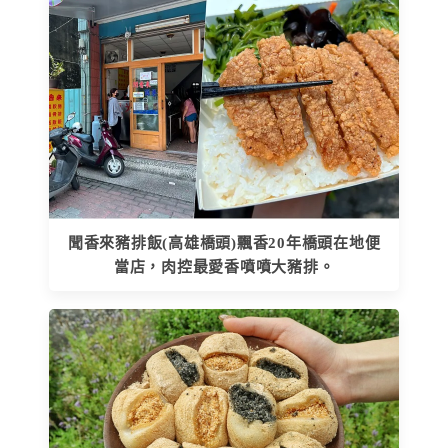
聞香來豬排飯(高雄橋頭)飄香20年橋頭在地便
當店，肉控最愛香噴噴大豬排。