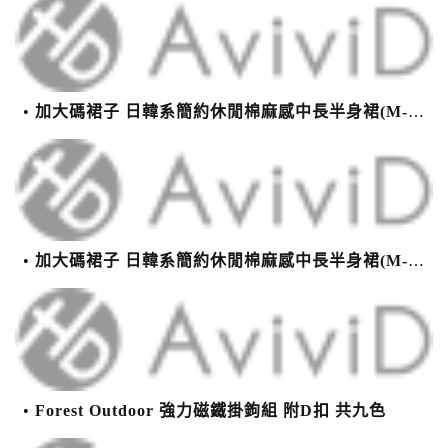
加大碼裙子 日韓系簡約休閒棉麻感中長半身裙(M-2XL)【XMS54038】＊艾美時尚(現+預)
加大碼裙子 日韓系簡約休閒棉麻感中長半身裙(M-2XL)【XMS54038】＊艾美時尚(現+預)
Forest Outdoor 強力磁鐵掛鉤組 附D扣 共九色