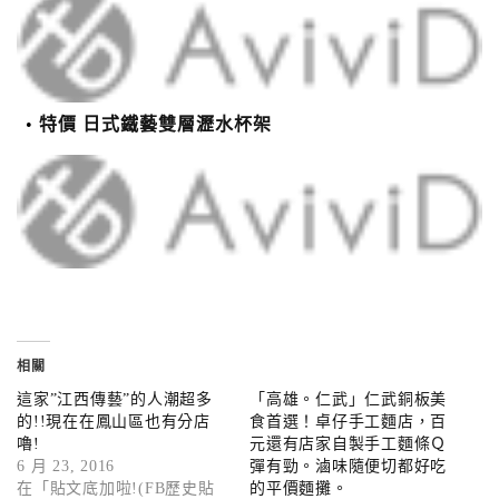
特價 日式鐵藝雙層瀝水杯架
相關
這家”江西傳藝”的人潮超多
「高雄。仁武」仁武銅板美
的!!現在在鳳山區也有分店
食首選！卓仔手工麵店，百
嚕!
元還有店家自製手工麵條Ｑ
6 月 23, 2016
彈有勁。滷味隨便切都好吃
在「貼文底加啦!(FB歷史貼
的平價麵攤。