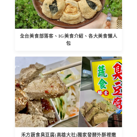
全台美食部落客、IG美食介紹、各大美食懶人
包
禾方蔬食臭豆腐(高雄大社)獨家發酵外酥裡嫩