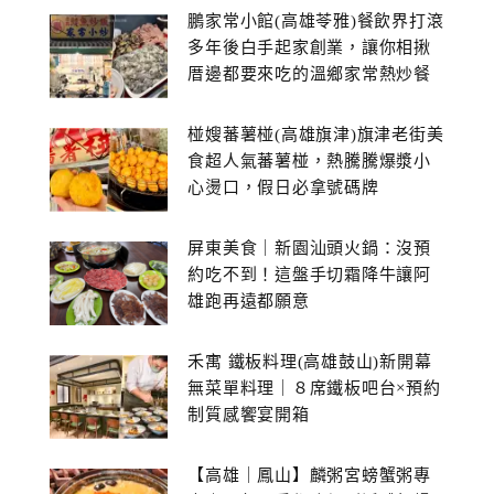
鵬家常小館(高雄苓雅)餐飲界打滾
多年後白手起家創業，讓你相揪
厝邊都要來吃的溫鄉家常熱炒餐
館~
椪嫂蕃薯椪(高雄旗津)旗津老街美
食超人氣蕃薯椪，熱騰騰爆漿小
心燙口，假日必拿號碼牌
屏東美食｜新園汕頭火鍋：沒預
約吃不到！這盤手切霜降牛讓阿
雄跑再遠都願意
禾寓 鐵板料理(高雄鼓山)新開幕
無菜單料理｜８席鐵板吧台×預約
制質感饗宴開箱
【高雄｜鳳山】麟粥宮螃蟹粥專