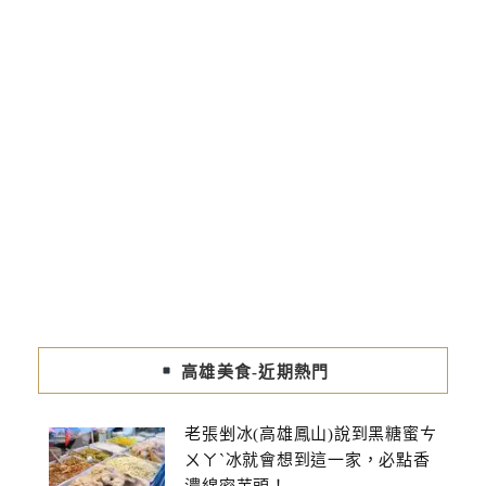
高雄美食-近期熱門
老張剉冰(高雄鳳山)說到黑糖蜜ㄘ
ㄨㄚˋ冰就會想到這一家，必點香
濃綿密芋頭！