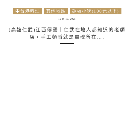
中台港料理
其他地區
銅板小吃(100元以下)
10 月 13, 2025
(高雄仁武)江西傳藝｜仁武在地人都知道的老麵
店，手工麵香就是靈魂所在….