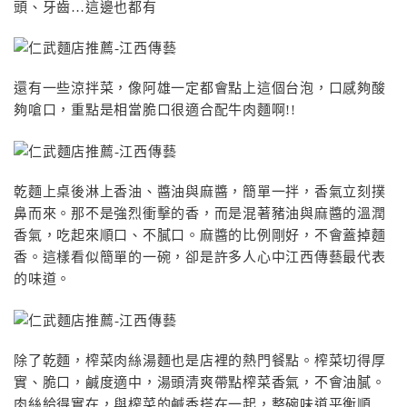
頭、牙齒…這邊也都有
還有一些涼拌菜，像阿雄一定都會點上這個台泡，口感夠酸
夠嗆口，重點是相當脆口很適合配牛肉麵啊!!
乾麵上桌後淋上香油、醬油與麻醬，簡單一拌，香氣立刻撲
鼻而來。那不是強烈衝擊的香，而是混著豬油與麻醬的溫潤
香氣，吃起來順口、不膩口。麻醬的比例剛好，不會蓋掉麵
香。這樣看似簡單的一碗，卻是許多人心中江西傳藝最代表
的味道。
除了乾麵，榨菜肉絲湯麵也是店裡的熱門餐點。榨菜切得厚
實、脆口，鹹度適中，湯頭清爽帶點榨菜香氣，不會油膩。
肉絲給得實在，與榨菜的鹹香搭在一起，整碗味道平衡順