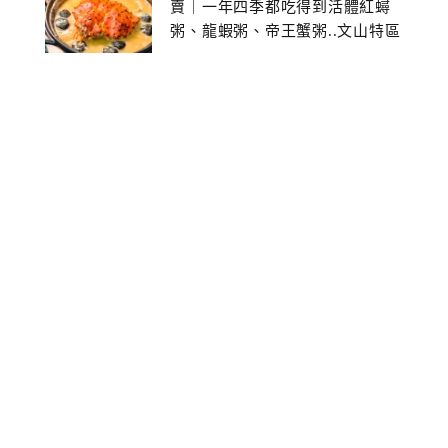
賣｜一年四季都吃得到活體紅蟳
粥、龍蝦粥、帝王蟹粥..文山特區
美食