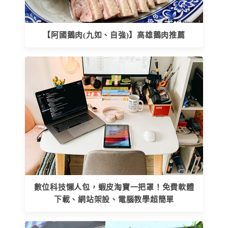
【阿國鵝肉(九如、自強)】高雄鵝肉推薦
數位科技懶人包，蝦皮淘寶一把罩！免費軟體
下載、網站架設、電腦教學超簡單