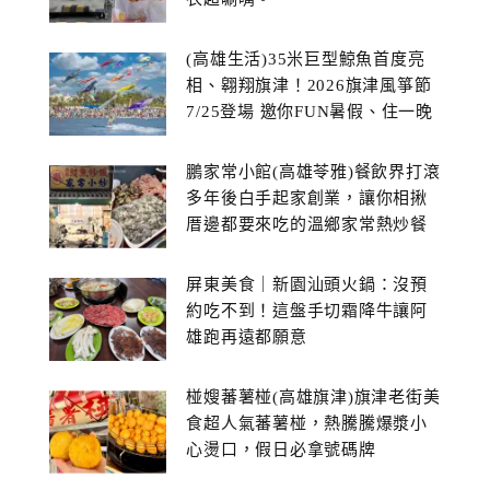
(高雄生活)35米巨型鯨魚首度亮
相、翱翔旗津！2026旗津風箏節
7/25登場 邀你FUN暑假、住一晚
鵬家常小館(高雄苓雅)餐飲界打滾
多年後白手起家創業，讓你相揪
厝邊都要來吃的溫鄉家常熱炒餐
館~
屏東美食｜新園汕頭火鍋：沒預
約吃不到！這盤手切霜降牛讓阿
雄跑再遠都願意
椪嫂蕃薯椪(高雄旗津)旗津老街美
食超人氣蕃薯椪，熱騰騰爆漿小
心燙口，假日必拿號碼牌