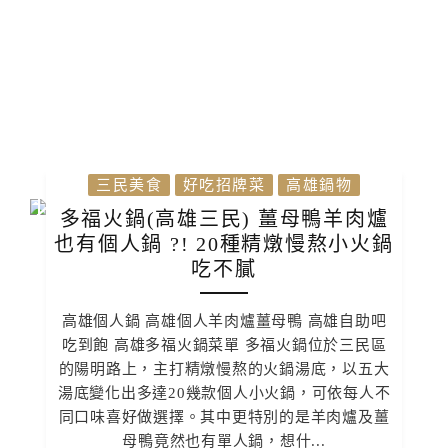
三民美食
好吃招牌菜
高雄鍋物
多福火鍋(高雄三民) 薑母鴨羊肉爐
也有個人鍋 ?! 20種精燉慢熬小火鍋
吃不膩
高雄個人鍋 高雄個人羊肉爐薑母鴨 高雄自助吧
吃到飽 高雄多福火鍋菜單 多福火鍋位於三民區
的陽明路上，主打精燉慢熬的火鍋湯底，以五大
湯底變化出多達20幾款個人小火鍋，可依每人不
同口味喜好做選擇。其中更特別的是羊肉爐及薑
母鴨竟然也有單人鍋，想什...