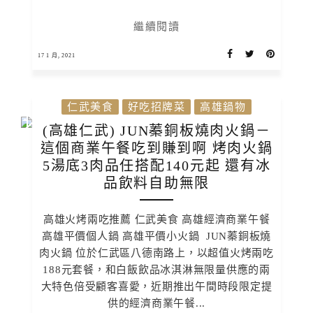
繼續閱讀
17 1 月, 2021
仁武美食
好吃招牌菜
高雄鍋物
(高雄仁武) JUN蓁銅板燒肉火鍋－
這個商業午餐吃到賺到啊 烤肉火鍋
5湯底3肉品任搭配140元起 還有冰
品飲料自助無限
高雄火烤兩吃推薦 仁武美食 高雄經濟商業午餐
高雄平價個人鍋 高雄平價小火鍋 JUN蓁銅板燒
肉火鍋 位於仁武區八德南路上，以超值火烤兩吃
188元套餐，和白飯飲品冰淇淋無限量供應的兩
大特色倍受顧客喜愛，近期推出午間時段限定提
供的經濟商業午餐...