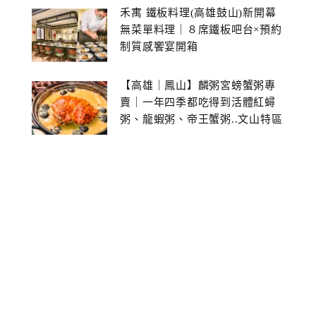
禾寓 鐵板料理(高雄鼓山)新開幕
無菜單料理｜８席鐵板吧台×預約
制質感饗宴開箱
【高雄｜鳳山】麟粥宮螃蟹粥專
賣｜一年四季都吃得到活體紅蟳
粥、龍蝦粥、帝王蟹粥..文山特區
美食