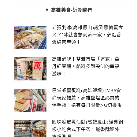
高雄美食-近期熱門
老張剉冰(高雄鳳山)說到黑糖蜜ㄘ
ㄨㄚˋ冰就會想到這一家，必點香
濃綿密芋頭！
高雄必吃！苓雅市場「這家」萬
丹紅豆餅，餡料多到尖叫的幸福
滋味！
巴堂蜂蜜蛋糕(高雄鹽埕)TVBS食
尚玩家推薦，高雄鹽埕區必買的
伴手禮！還有每日限量NG切邊蛋
糕
圓味脆皮蔥油餅(高雄鳳山)經典銅
板小吃台式下午茶，鹹香酥脆外
衣超唰嘴。