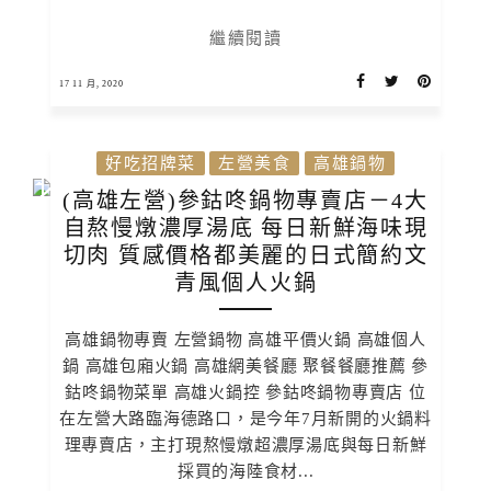
繼續閱讀
17 11 月, 2020
好吃招牌菜
左營美食
高雄鍋物
(高雄左營)參鈷咚鍋物專賣店－4大
自熬慢燉濃厚湯底 每日新鮮海味現
切肉 質感價格都美麗的日式簡約文
青風個人火鍋
高雄鍋物專賣 左營鍋物 高雄平價火鍋 高雄個人
鍋 高雄包廂火鍋 高雄網美餐廳 聚餐餐廳推薦 參
鈷咚鍋物菜單 高雄火鍋控 參鈷咚鍋物專賣店 位
在左營大路臨海德路口，是今年7月新開的火鍋料
理專賣店，主打現熬慢燉超濃厚湯底與每日新鮮
採買的海陸食材...