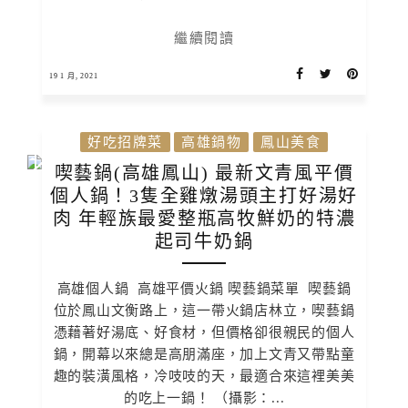
繼續閱讀
19 1 月, 2021
好吃招牌菜
高雄鍋物
鳳山美食
喫藝鍋(高雄鳳山) 最新文青風平價
個人鍋！3隻全雞燉湯頭主打好湯好
肉 年輕族最愛整瓶高牧鮮奶的特濃
起司牛奶鍋
高雄個人鍋 高雄平價火鍋 喫藝鍋菜單 喫藝鍋
位於鳳山文衡路上，這一帶火鍋店林立，喫藝鍋
憑藉著好湯底、好食材，但價格卻很親民的個人
鍋，開幕以來總是高朋滿座，加上文青又帶點童
趣的裝潢風格，冷吱吱的天，最適合來這裡美美
的吃上一鍋！ （攝影：...