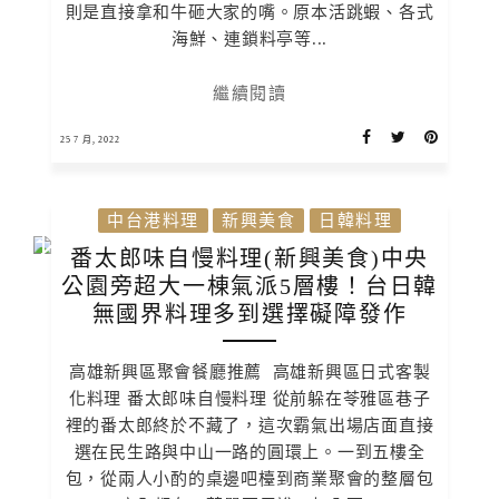
則是直接拿和牛砸大家的嘴。原本活跳蝦、各式
海鮮、連鎖料亭等...
繼續閱讀
25 7 月, 2022
中台港料理
新興美食
日韓料理
番太郎味自慢料理(新興美食)中央
公園旁超大一棟氣派5層樓！台日韓
無國界料理多到選擇礙障發作
高雄新興區聚會餐廳推薦 高雄新興區日式客製
化料理 番太郎味自慢料理 從前躲在苓雅區巷子
裡的番太郎終於不藏了，這次霸氣出場店面直接
選在民生路與中山一路的圓環上。一到五樓全
包，從兩人小酌的桌邊吧檯到商業聚會的整層包