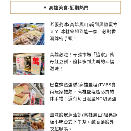
高雄美食-近期熱門
老張剉冰(高雄鳳山)說到黑糖蜜ㄘ
ㄨㄚˋ冰就會想到這一家，必點香
濃綿密芋頭！
高雄必吃！苓雅市場「這家」萬
丹紅豆餅，餡料多到尖叫的幸福
滋味！
巴堂蜂蜜蛋糕(高雄鹽埕)TVBS食
尚玩家推薦，高雄鹽埕區必買的
伴手禮！還有每日限量NG切邊蛋
糕
圓味脆皮蔥油餅(高雄鳳山)經典銅
板小吃台式下午茶，鹹香酥脆外
衣超唰嘴。