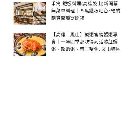
禾寓 鐵板料理(高雄鼓山)新開幕
無菜單料理｜８席鐵板吧台×預約
制質感饗宴開箱
【高雄｜鳳山】麟粥宮螃蟹粥專
賣｜一年四季都吃得到活體紅蟳
粥、龍蝦粥、帝王蟹粥..文山特區
美食