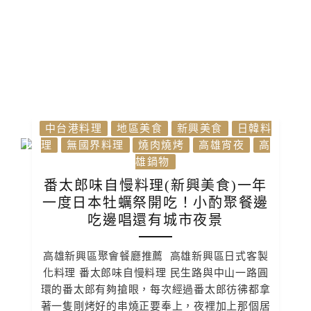
中台港料理
地區美食
新興美食
日韓料
理
無國界料理
燒肉燒烤
高雄宵夜
高
雄鍋物
番太郎味自慢料理(新興美食)一年
一度日本牡蠣祭開吃！小酌聚餐邊
吃邊唱還有城市夜景
高雄新興區聚會餐廳推薦 高雄新興區日式客製
化料理 番太郎味自慢料理 民生路與中山一路圓
環的番太郎有夠搶眼，每次經過番太郎彷彿都拿
著一隻剛烤好的串燒正要奉上，夜裡加上那個居