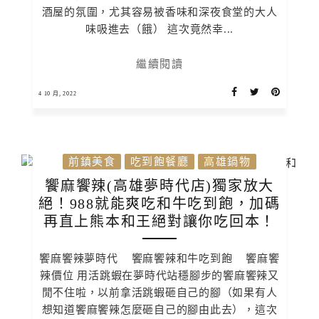
酒屋的氛圍，尤其容易被香味和深夜食堂的大人
味吸進去（餓） 這次竟然幸...
繼續閱讀
4 10 月, 2022
前鎮美食
吃到飽餐廳
高雄鍋物
饗麻饗辣(高雄夢時代店)獨家放大
絕！988就能爽吃和牛吃到飽，加碼
再直上熊本和王絕對讓你吃回本！
饗麻饗辣夢時代 饗麻饗辣和牛吃到飽 饗麻饗
辣價位 用活跳蝦在夢時代站穩腳步的饗麻饗辣又
閒不住啦，以前拿活跳蝦砸自己的腳（如果有人
想知道饗麻饗辣怎麼砸自己的腳由此去），這次