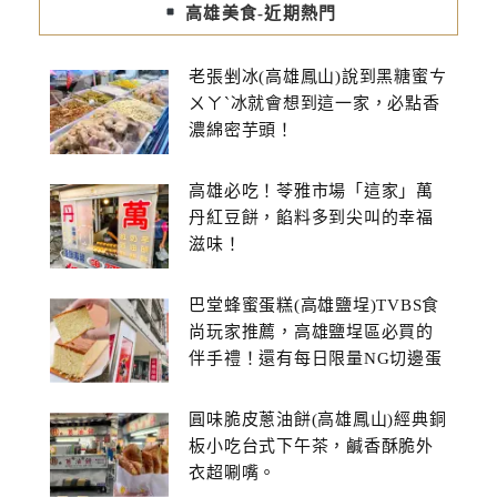
高雄美食-近期熱門
老張剉冰(高雄鳳山)說到黑糖蜜ㄘ
ㄨㄚˋ冰就會想到這一家，必點香
濃綿密芋頭！
高雄必吃！苓雅市場「這家」萬
丹紅豆餅，餡料多到尖叫的幸福
滋味！
巴堂蜂蜜蛋糕(高雄鹽埕)TVBS食
尚玩家推薦，高雄鹽埕區必買的
伴手禮！還有每日限量NG切邊蛋
糕
圓味脆皮蔥油餅(高雄鳳山)經典銅
板小吃台式下午茶，鹹香酥脆外
衣超唰嘴。