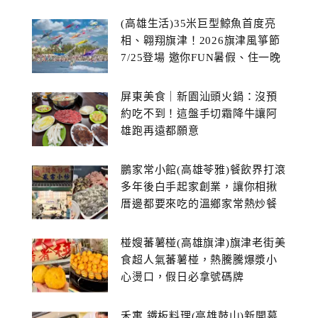
(高雄生活)35米巨型鯨魚首度亮
相、翱翔旗津！2026旗津風箏節
7/25登場 邀你FUN暑假、住一晚
屏東美食｜新園汕頭火鍋：沒預
約吃不到！這盤手切霜降牛讓阿
雄跑再遠都願意
鵬家常小館(高雄苓雅)餐飲界打滾
多年後白手起家創業，讓你相揪
厝邊都要來吃的溫鄉家常熱炒餐
館~
椪嫂蕃薯椪(高雄旗津)旗津老街美
食超人氣蕃薯椪，熱騰騰爆漿小
心燙口，假日必拿號碼牌
禾寓 鐵板料理(高雄鼓山)新開幕