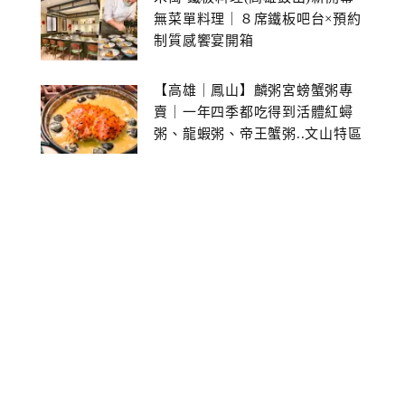
無菜單料理｜８席鐵板吧台×預約
制質感饗宴開箱
【高雄｜鳳山】麟粥宮螃蟹粥專
賣｜一年四季都吃得到活體紅蟳
粥、龍蝦粥、帝王蟹粥..文山特區
美食