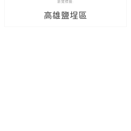
瀏覽標籤:
高雄鹽埕區