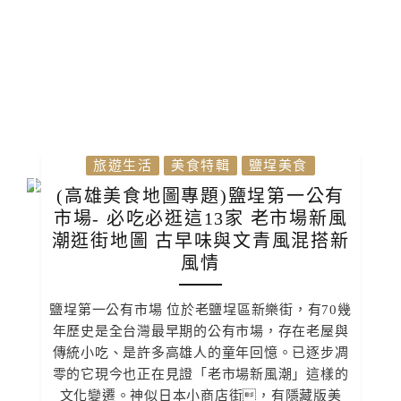
旅遊生活
美食特輯
鹽埕美食
(高雄美食地圖專題)鹽埕第一公有
市場- 必吃必逛這13家 老市場新風
潮逛街地圖 古早味與文青風混搭新
風情
鹽埕第一公有市場 位於老鹽埕區新樂街，有70幾
年歷史是全台灣最早期的公有市場，存在老屋與
傳統小吃、是許多高雄人的童年回憶。已逐步凋
零的它現今也正在見證「老市場新風潮」這樣的
文化變遷。神似日本小商店街，有隱藏版美