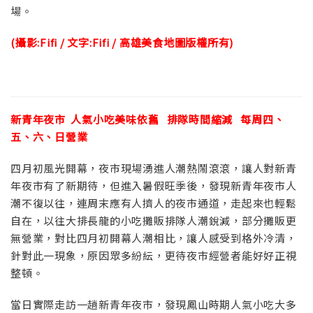
場。
(攝影:Fifi / 文字:Fifi / 高雄美食地圖版權所有)
新青年夜市 人氣小吃美味依舊 排隊時間縮減 每周四、
五、六、日營業
四月初風光開幕，夜市現場湧進人潮熱鬧滾滾，讓人對新青
年夜市有了新期待，但進入暑假旺季後，發現新青年夜市人
潮不復以往，連周末應有人擠人的夜市通道，走起來也輕鬆
自在，以往大排長龍的小吃攤販排隊人潮銳減，部分攤販更
無營業，對比四月初開幕人潮相比，讓人感受到格外冷清，
針對此一現象，原因眾多紛紜，更待夜市經營者能好好正視
整頓。
當日實際走訪一趟新青年夜市，發現鳳山時期人氣小吃大多