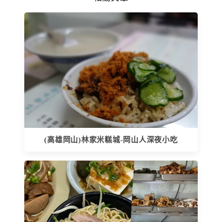
(高雄岡山)林家米糕城-岡山人深夜小吃