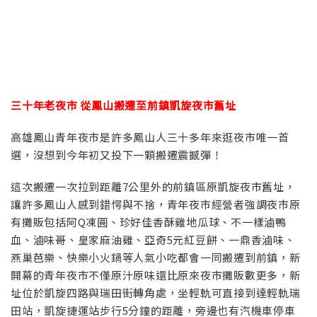
三十年老夜市 從鳳山搬遷至前鎮凱旋夜市舊址
高雄鳳山青年夜市是許多鳳山人三十多年來逛夜市唯一首
選，沒想到今年初又投下一顆搬遷震撼彈！
這次搬遷一次拉到距離7公里外的前鎮區原凱旋夜市舊址，
讓許多鳳山人感到錯愕與不捨，青年夜市經營者強調夜市原
有攤販包括阿Q凍圓、珍好佳香酥雞地瓜球、不一樣滷鴨
血、滷味哥、皇家麻油雞、亞奇5元紅豆餅、一鼎香滷味、
燕巢芭樂、快樂小火鍋等人氣小吃都會一同搬遷到前鎮，新
開幕的青年夜市不僅原汁原味還比原來夜市攤販數更多，新
址位於凱旋四路與瑞田街轉角處，坐輕軌可直接到達輕軌瑞
田站，凱旋捷運站步行5分鐘的距離，旁邊也有汽機車停車