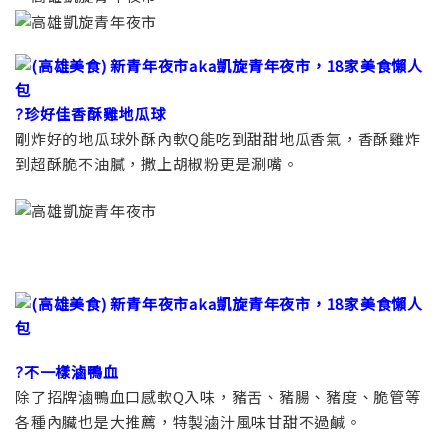
?珍好佳香酥雞地瓜球
剛炸好的地瓜球外酥內軟Q能吃到甜甜地瓜香氣，香酥雞炸
到超酥脆不油膩，撒上胡椒粉更是涮嘴。
?不一樣滷鴨血
除了招牌滷鴨血口感軟Q入味，豬舌、豬腸、豬度、脆管等
各種內臟也是大推薦，特製滷汁風味甘甜不過鹹。