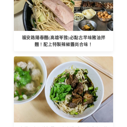
福安路陽春麵(高雄苓雅)必點古早味豬油拌
麵！配上特製辣椒醬尚合味！