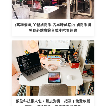
(高雄橋頭)ㄚ爸滷肉飯-古早味藏巷內 滷肉飯滷
豬腳必點省錢台式小吃看這邊
數位科技懶人包，蝦皮淘寶一把罩！免費軟體