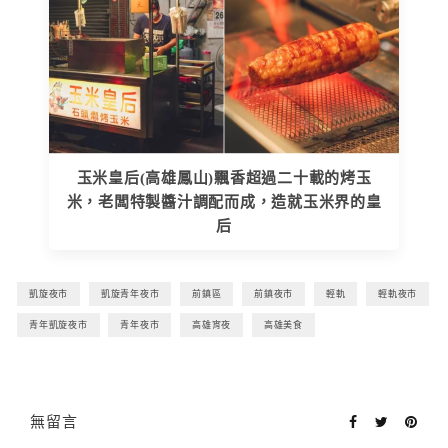
玉米皇后(高雄鳳山)飄香超過二十載的烤玉
米，老闆特製醬汁調配而成，造就玉米界的皇
后
凱旋夜市
凱旋青年夜市
前鎮區
前鎮夜市
輕軌
輕軌夜市
青年凱旋夜市
青年夜市
高雄宵夜
高雄美食
無留言