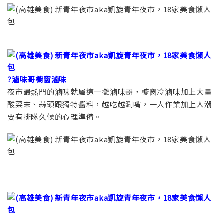
?滷味哥櫥窗滷味
夜市最熱門的滷味就屬這一攤滷味哥，櫥窗冷滷味加上大量
酸菜末、蒜頭跟獨特醬料，越吃越涮嘴，一人作業加上人潮
要有排隊久候的心理準備。