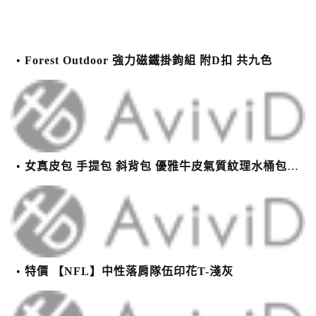
Forest Outdoor 強力磁鐵掛鉤組 附D扣 共九色
女真皮包 手提包 斜背包 優雅牛皮氣質紋理水桶包(2色)【XBO7950112】＊艾美時尚(現+預)
特價 【NFL】中性落肩隊伍印花T-淺灰