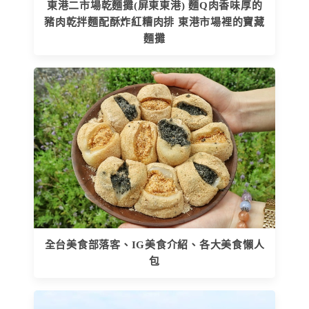
東港二市場乾麵攤(屏東東港) 麵Q肉香味厚的
豬肉乾拌麵配酥炸紅糟肉排 東港市場裡的寶藏
麵攤
全台美食部落客、IG美食介紹、各大美食懶人
包