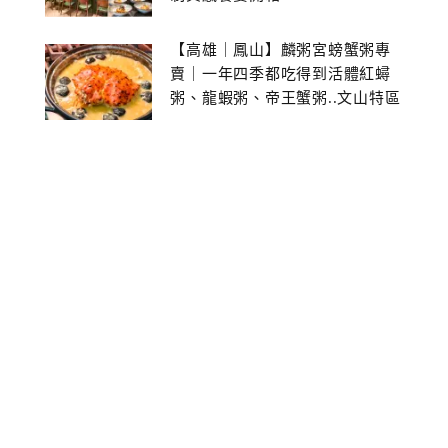
【高雄｜鳳山】麟粥宮螃蟹粥專
賣｜一年四季都吃得到活體紅蟳
粥、龍蝦粥、帝王蟹粥..文山特區
美食