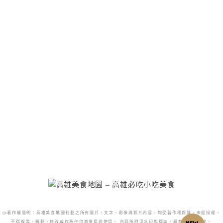
@著作權聲明：高雄美食地圖刊載之所有圖片、文字、影像與影片內容，均受著作權保護。未經授權，
不得複製、轉載、修改或作為任何商業用途使用。 內容所附浮水印與標誌，嚴禁更改或移除。