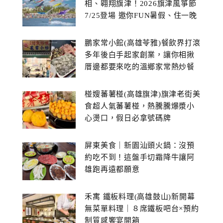
相、翱翔旗津！2026旗津風箏節
7/25登場 邀你FUN暑假、住一晚
鵬家常小館(高雄苓雅)餐飲界打滾
多年後白手起家創業，讓你相揪
厝邊都要來吃的溫鄉家常熱炒餐
館~
椪嫂蕃薯椪(高雄旗津)旗津老街美
食超人氣蕃薯椪，熱騰騰爆漿小
心燙口，假日必拿號碼牌
屏東美食｜新園汕頭火鍋：沒預
約吃不到！這盤手切霜降牛讓阿
雄跑再遠都願意
禾寓 鐵板料理(高雄鼓山)新開幕
無菜單料理｜８席鐵板吧台×預約
制質感饗宴開箱