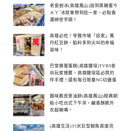
老張剉冰(高雄鳳山)說到黑糖蜜ㄘ
ㄨㄚˋ冰就會想到這一家，必點香
濃綿密芋頭！
高雄必吃！苓雅市場「這家」萬
丹紅豆餅，餡料多到尖叫的幸福
滋味！
巴堂蜂蜜蛋糕(高雄鹽埕)TVBS食
尚玩家推薦，高雄鹽埕區必買的
伴手禮！還有每日限量NG切邊蛋
糕
圓味脆皮蔥油餅(高雄鳳山)經典銅
板小吃台式下午茶，鹹香酥脆外
衣超唰嘴。
(高雄生活)35米巨型鯨魚首度亮