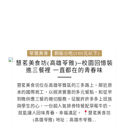
苓雅美食
銅板小吃(100元以下)
慧茗美食坊(高雄苓雅)─校園回憶裝
進三餐裡 一直都在的青春味
慧茗美食坊位在高雄苓雅區的三多路上，鄰近原
本的國際商工，以經濟實惠的多元餐點，和從早
到晚供應三餐的親切服務，征服許許多多上班族
與學生的心，一份超人氣排骨特餐配草莓牛奶，
就能讓人回味青春、幸福滿足。
慧茗美食坊
(高雄苓雅) 地址：高雄市苓雅...