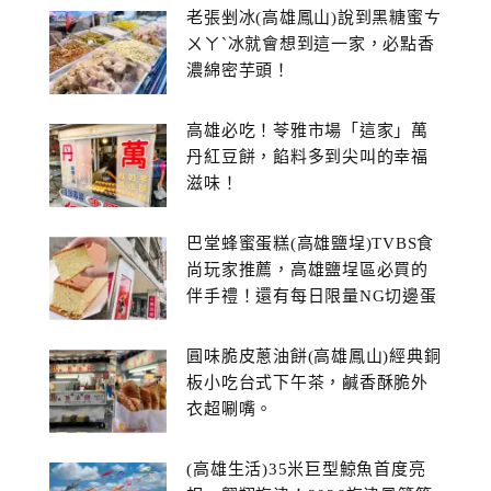
老張剉冰(高雄鳳山)說到黑糖蜜ㄘ
ㄨㄚˋ冰就會想到這一家，必點香
濃綿密芋頭！
高雄必吃！苓雅市場「這家」萬
丹紅豆餅，餡料多到尖叫的幸福
滋味！
巴堂蜂蜜蛋糕(高雄鹽埕)TVBS食
尚玩家推薦，高雄鹽埕區必買的
伴手禮！還有每日限量NG切邊蛋
糕
圓味脆皮蔥油餅(高雄鳳山)經典銅
板小吃台式下午茶，鹹香酥脆外
衣超唰嘴。
(高雄生活)35米巨型鯨魚首度亮