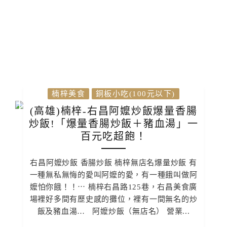
楠梓美食
銅板小吃(100元以下)
(高雄)楠梓-右昌阿嬤炒飯爆量香腸
炒飯!「爆量香腸炒飯＋豬血湯」一
百元吃超飽！
右昌阿嬤炒飯 香腸炒飯 楠梓無店名爆量炒飯 有
一種無私無悔的愛叫阿嬤的愛，有一種餓叫做阿
嬤怕你餓！！⋯ 楠梓右昌路125巷，右昌美食廣
場裡好多間有歷史感的攤位，裡有一間無名的炒
飯及豬血湯… 阿嬤炒飯（無店名） 營業...