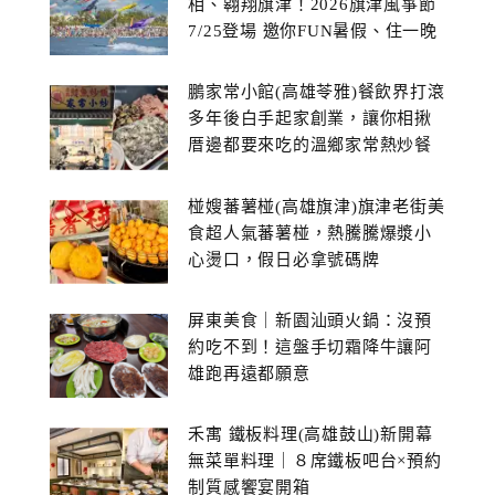
相、翱翔旗津！2026旗津風箏節
7/25登場 邀你FUN暑假、住一晚
鵬家常小館(高雄苓雅)餐飲界打滾
多年後白手起家創業，讓你相揪
厝邊都要來吃的溫鄉家常熱炒餐
館~
椪嫂蕃薯椪(高雄旗津)旗津老街美
食超人氣蕃薯椪，熱騰騰爆漿小
心燙口，假日必拿號碼牌
屏東美食｜新園汕頭火鍋：沒預
約吃不到！這盤手切霜降牛讓阿
雄跑再遠都願意
禾寓 鐵板料理(高雄鼓山)新開幕
無菜單料理｜８席鐵板吧台×預約
制質感饗宴開箱