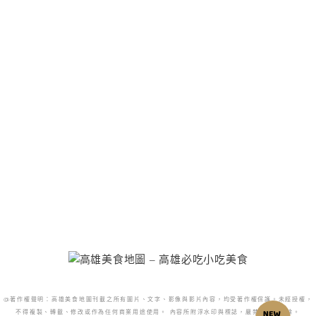
@著作權聲明：高雄美食地圖刊載之所有圖片、文字、影像與影片內容，均受著作權保護。未經授權，
不得複製、轉載、修改或作為任何商業用途使用。 內容所附浮水印與標誌，嚴禁更改或移除。