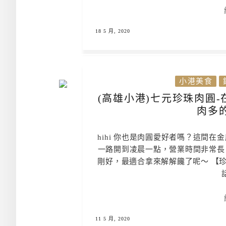
18 5 月, 2020
小港美食
(高雄小港)七元珍珠肉圓-
肉多
hihi 你也是肉圓愛好者嗎？這間
一路開到凌晨一點，營業時間非常長
剛好，最適合拿來解解饞了呢～ 【珍
話
11 5 月, 2020