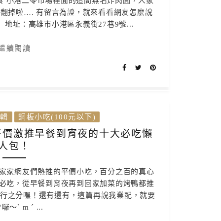
食 小港二苓市場裡面的這間無名炸肉圓，人家
翻掉啦…. 有留言為證，就來看看網友怎麼說
地址：高雄市小港區永義街27巷9號...
繼續閱讀
輯
銅板小吃(100元以下)
平價激推早餐到宵夜的十大必吃懶
人包！
家家網友們熱推的平價小吃，百分之百的真心
必吃，從早餐到宵夜再到回家加菜的烤鴨都推
排行之分嘿！還有還有，這篇再說我業配，就要
囉～ˋ m ˊ ...