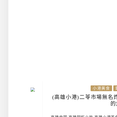
小港美食
(高雄小港)二苓市場無名
的