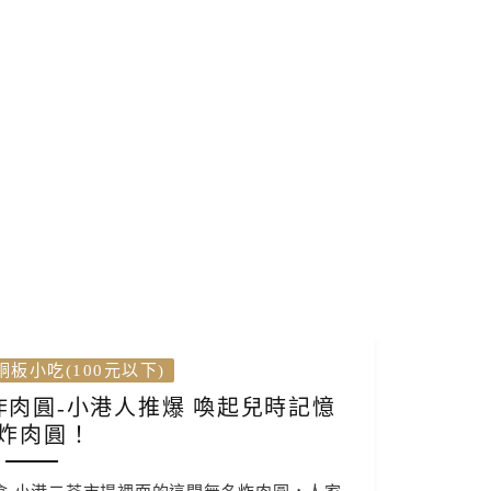
銅板小吃(100元以下)
炸肉圓-小港人推爆 喚起兒時記憶
炸肉圓！