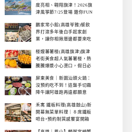
度亮相、翱翔旗津！2026旗
津風箏節7/25登場 邀你FUN
暑假、住一晚
鵬家常小館(高雄苓雅)餐飲
界打滾多年後白手起家創
業，讓你相揪厝邊都要來吃
的溫鄉家常熱炒餐館~
椪嫂蕃薯椪(高雄旗津)旗津
老街美食超人氣蕃薯椪，熱
騰騰爆漿小心燙口，假日必
拿號碼牌
屏東美食｜新園汕頭火鍋：
沒預約吃不到！這盤手切霜
降牛讓阿雄跑再遠都願意
禾寓 鐵板料理(高雄鼓山)新
開幕無菜單料理｜８席鐵板
吧台×預約制質感饗宴開箱
【高雄｜鳳山】麟粥宮螃蟹