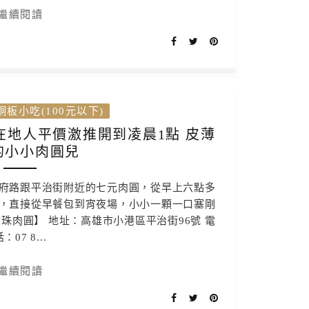
繼續閱讀
銅板小吃(100元以下)
在地人平價激推開到凌晨1點 皮薄
的小小肉圓兒
在金府路跟平治街附近的七元肉圓，從早上六點多
，直接從早餐包到宵夜場，小小一顆一口塞剛
珠肉圓】 地址：高雄市小港區平治街96號 電
：07 8...
繼續閱讀