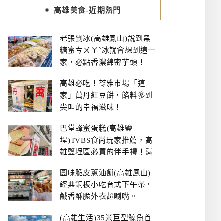
高雄美食-近期熱門
老張剉冰(高雄鳳山)說到黑
糖蜜ㄘㄨㄚˋ冰就會想到這一
家，必點香濃綿密芋頭！
高雄必吃！苓雅市場「這
家」萬丹紅豆餅，餡料多到
尖叫的幸福滋味！
巴堂蜂蜜蛋糕(高雄鹽
埕)TVBS食尚玩家推薦，高
雄鹽埕區必買的伴手禮！還
有每日限量NG切邊蛋糕
圓味脆皮蔥油餅(高雄鳳山)
經典銅板小吃台式下午茶，
鹹香酥脆外衣超唰嘴。
(高雄生活)35米巨型鯨魚首