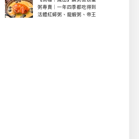
粥專賣｜一年四季都吃得到
活體紅蟳粥、龍蝦粥、帝王
蟹粥..文山特區美食