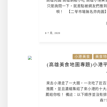
高雄肉圓 高雄銅板小吃 高雄小港美
只是詢問一下，就差點被網友們推到
唄！ 【二苓市場無名炸肉圓】 
8 7 月, 2020
小港美食
美食特
(高雄美食地圖專題)小港
來去小港走了一大圈，一次吃了近百
推薦，並且濃縮集結了來小港的十大
薦給你啦！ 備註：以下順序並沒有
森77