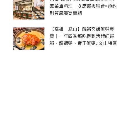
無菜單料理｜８席鐵板吧台×預約
制質感饗宴開箱
【高雄｜鳳山】麟粥宮螃蟹粥專
賣｜一年四季都吃得到活體紅蟳
粥、龍蝦粥、帝王蟹粥..文山特區
美食