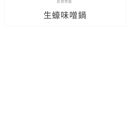
瀏覽標籤:
生蠔味噌鍋