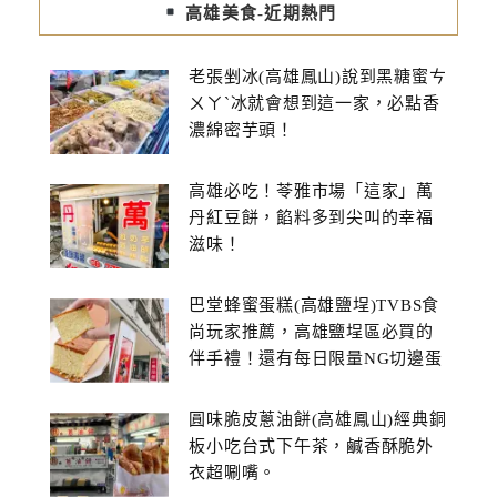
高雄美食-近期熱門
老張剉冰(高雄鳳山)說到黑糖蜜ㄘ
ㄨㄚˋ冰就會想到這一家，必點香
濃綿密芋頭！
高雄必吃！苓雅市場「這家」萬
丹紅豆餅，餡料多到尖叫的幸福
滋味！
巴堂蜂蜜蛋糕(高雄鹽埕)TVBS食
尚玩家推薦，高雄鹽埕區必買的
伴手禮！還有每日限量NG切邊蛋
糕
圓味脆皮蔥油餅(高雄鳳山)經典銅
板小吃台式下午茶，鹹香酥脆外
衣超唰嘴。