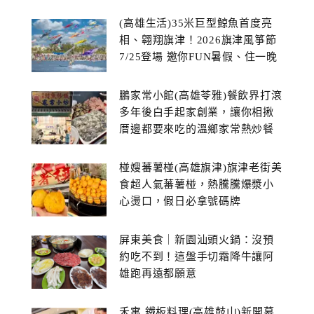
(高雄生活)35米巨型鯨魚首度亮
相、翱翔旗津！2026旗津風箏節
7/25登場 邀你FUN暑假、住一晚
鵬家常小館(高雄苓雅)餐飲界打滾
多年後白手起家創業，讓你相揪
厝邊都要來吃的溫鄉家常熱炒餐
館~
椪嫂蕃薯椪(高雄旗津)旗津老街美
食超人氣蕃薯椪，熱騰騰爆漿小
心燙口，假日必拿號碼牌
屏東美食｜新園汕頭火鍋：沒預
約吃不到！這盤手切霜降牛讓阿
雄跑再遠都願意
禾寓 鐵板料理(高雄鼓山)新開幕