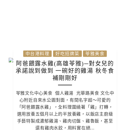
中台港料理
好吃招牌菜
苓雅美食
阿爸餵露水雞(高雄苓雅)─對女兒的
承諾說到做到 一碗好的雞湯 秋冬食
補剛剛好
苓雅文化中心美食 個人雞湯 光華路美食 文化中
心附近自來水公園對面，有間名字超〜可愛的
「阿爸餵露水雞」，全料理圍繞著「雞」打轉，
選用放養五個月以上的半放養雞，以飯店主廚級
手藝特製成濃郁雞湯、雞肉切盤、雞魯飯，甚至
還有雞肉水餃，用料實在絕...