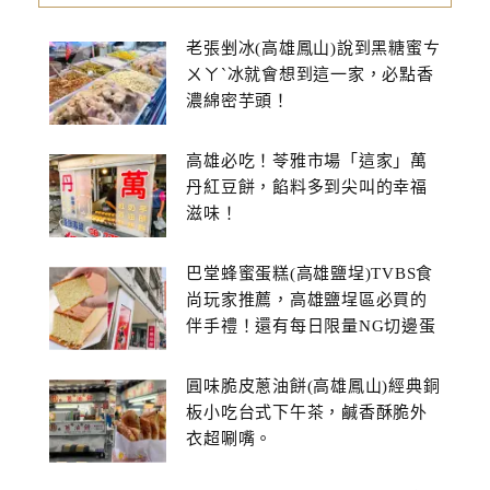
老張剉冰(高雄鳳山)說到黑糖蜜ㄘ
ㄨㄚˋ冰就會想到這一家，必點香
濃綿密芋頭！
高雄必吃！苓雅市場「這家」萬
丹紅豆餅，餡料多到尖叫的幸福
滋味！
巴堂蜂蜜蛋糕(高雄鹽埕)TVBS食
尚玩家推薦，高雄鹽埕區必買的
伴手禮！還有每日限量NG切邊蛋
糕
圓味脆皮蔥油餅(高雄鳳山)經典銅
板小吃台式下午茶，鹹香酥脆外
衣超唰嘴。