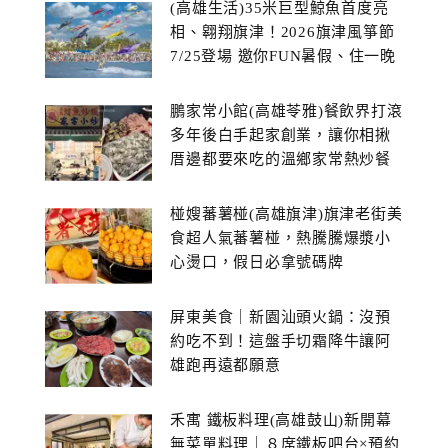
(高雄生活)35米巨型鯨魚首度亮
相、翱翔旗津！2026旗津風箏節
7/25登場 邀你FUN暑假、住一晚
鵬家常小館(高雄苓雅)餐飲界打滾
多年後白手起家創業，讓你相揪
厝邊都要來吃的溫鄉家常熱炒餐
館~
椪嫂蕃薯椪(高雄旗津)旗津老街美
食超人氣蕃薯椪，熱騰騰爆漿小
心燙口，假日必拿號碼牌
屏東美食｜新園汕頭火鍋：沒預
約吃不到！這盤手切霜降牛讓阿
雄跑再遠都願意
禾寓 鐵板料理(高雄鼓山)新開幕
無菜單料理｜８席鐵板吧台×預約