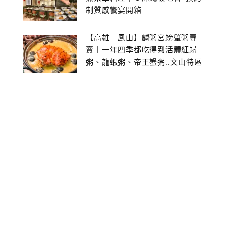
制質感饗宴開箱
【高雄｜鳳山】麟粥宮螃蟹粥專
賣｜一年四季都吃得到活體紅蟳
粥、龍蝦粥、帝王蟹粥..文山特區
美食