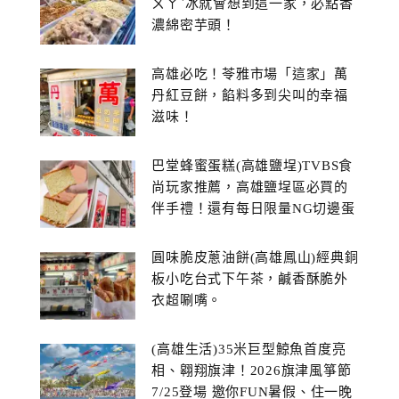
ㄨㄚˋ冰就會想到這一家，必點香
濃綿密芋頭！
高雄必吃！苓雅市場「這家」萬
丹紅豆餅，餡料多到尖叫的幸福
滋味！
巴堂蜂蜜蛋糕(高雄鹽埕)TVBS食
尚玩家推薦，高雄鹽埕區必買的
伴手禮！還有每日限量NG切邊蛋
糕
圓味脆皮蔥油餅(高雄鳳山)經典銅
板小吃台式下午茶，鹹香酥脆外
衣超唰嘴。
(高雄生活)35米巨型鯨魚首度亮
相、翱翔旗津！2026旗津風箏節
7/25登場 邀你FUN暑假、住一晚