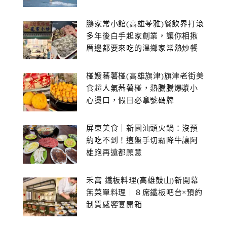
鵬家常小館(高雄苓雅)餐飲界打滾
多年後白手起家創業，讓你相揪
厝邊都要來吃的溫鄉家常熱炒餐
館~
椪嫂蕃薯椪(高雄旗津)旗津老街美
食超人氣蕃薯椪，熱騰騰爆漿小
心燙口，假日必拿號碼牌
屏東美食｜新園汕頭火鍋：沒預
約吃不到！這盤手切霜降牛讓阿
雄跑再遠都願意
禾寓 鐵板料理(高雄鼓山)新開幕
無菜單料理｜８席鐵板吧台×預約
制質感饗宴開箱