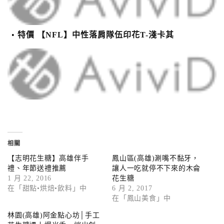
特價 【NFL】中性落肩隊伍印花T-淺卡其
相關
【志明花生糖】高雄伴手
鳳山區(高雄)涮嘴不黏牙，
禮、年節送禮推薦
讓人一吃就停不下來的木侖
1 月 22, 2016
花生糖
在「甜點•烘焙•飲料」中
6 月 2, 2017
在「鳳山美食」中
林園(高雄)阿金點心坊│手工