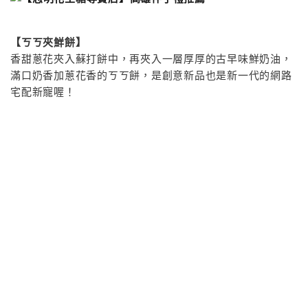
【ㄎㄎ夾鮮餅】
香甜蔥花夾入蘇打餅中，再夾入一層厚厚的古早味鮮奶油，
滿口奶香加蔥花香的ㄎㄎ餅，是創意新品也是新一代的網路
宅配新寵喔！