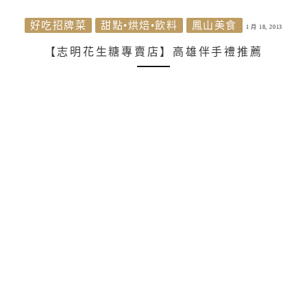
好吃招牌菜
甜點•烘焙•飲料
鳳山美食
1 月 18, 2013
【志明花生糖專賣店】高雄伴手禮推薦