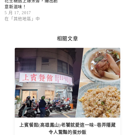
花生糖遇上爆米香，繃出創
意新滋味！
5 月 17, 2017
在「其他地區」中
相關文章
上賓餐館(高雄鳳山)老饕就愛這一味~巷弄隱藏
令人驚豔的蛋炒飯