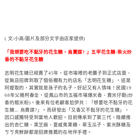
( 文:小高/圖片及部分文字由店家提供)
「我想要吃不黏牙的花生糖，烏賣謀? 」五甲花生糖-柴火炒
香的不黏牙花生糖
志明花生糖已經賣了45年，從市場裡的老攤子到正式店面、
從無店招牌到取了個俗擱有力的店名「志明花生糖」，這是
阿嬤取的，其實就是孫子的名子，好記又有人情味！民國19
68年父親柯春全，從鳳山市的五福市場爆米香、賣米仔麩(炒
香的糙米粉)。後來有位老顧客尬伊共：「想要吃不黏牙的花
生糖.
.. 烏賣謀?」。而研發出「又香又不黏牙的花生糖」，
因口感獨特受到當地人歡迎。目前傳承到了第三代，陸續推
出的杏仁糖、黑芝麻、夏威夷果糖、翠玉瓜子、紫米酥糖及
ㄎㄎ夾鮮餅都是招牌推薦的在地伴手禮。