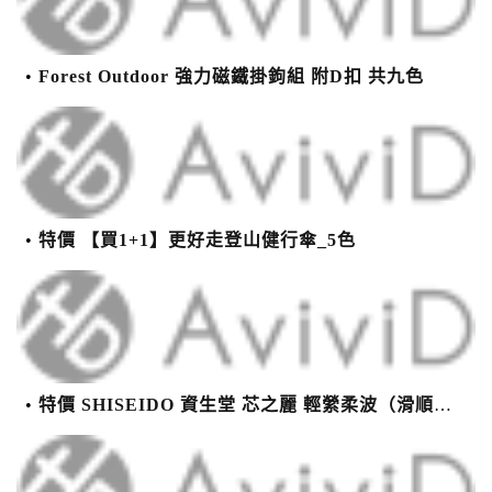
Forest Outdoor 強力磁鐵掛鉤組 附D扣 共九色
特價 【買1+1】更好走登山健行傘_5色
特價 SHISEIDO 資生堂 芯之麗 輕縈柔波（滑順潤澤）護髮乳 1000g