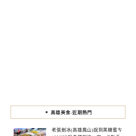
高雄美食-近期熱門
老張剉冰(高雄鳳山)說到黑糖蜜ㄘ