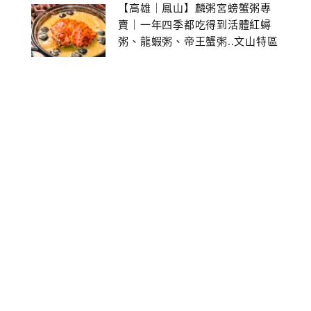
【高雄｜鳳山】麟粥宮螃蟹粥專
賣｜一年四季都吃得到活體紅蟳
粥、龍蝦粥、帝王蟹粥..文山特區
美食