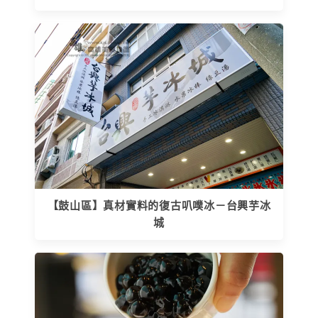
【鼓山區】真材實料的復古叭噗冰－台興芋冰
城