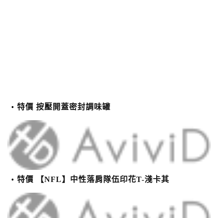
特價 按壓開蓋密封調味罐
特價 【NFL】中性落肩隊伍印花T-淺卡其