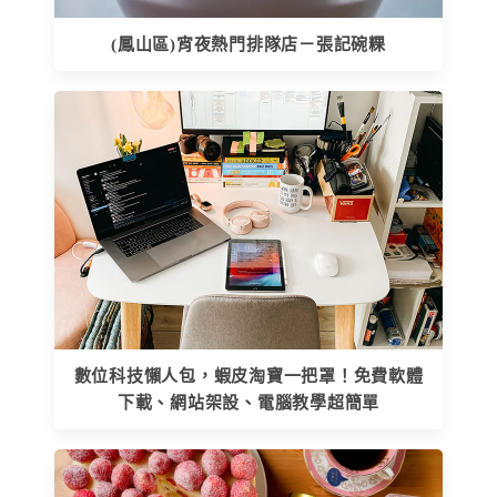
(鳳山區)宵夜熱門排隊店－張記碗粿
數位科技懶人包，蝦皮淘寶一把罩！免費軟體
下載、網站架設、電腦教學超簡單