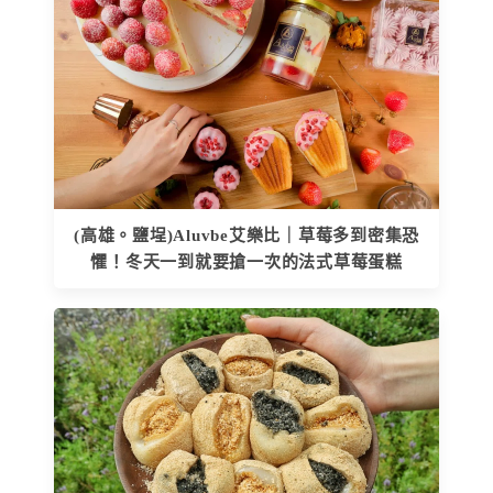
(高雄。鹽埕)Aluvbe艾樂比｜草莓多到密集恐
懼！冬天一到就要搶一次的法式草莓蛋糕