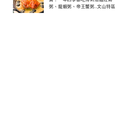
粥、龍蝦粥、帝王蟹粥..文山特區
美食