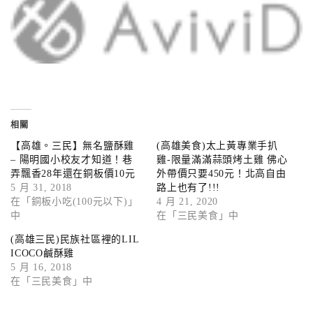
相關
【高雄。三民】無名鹽酥雞
(高雄美食)太上黃專業手扒
– 陽明國小校友才知道！巷
雞-限量滿滿蒜頭烤土雞 佛心
弄飄香28年還在銅板價10元
外帶價只要450元！北高自由
5 月 31, 2018
路上也有了!!!
在「銅板小吃(100元以下)」
4 月 21, 2020
中
在「三民美食」中
(高雄三民)民族社區裡的LIL
ICOCO鹹酥雞
5 月 16, 2018
在「三民美食」中