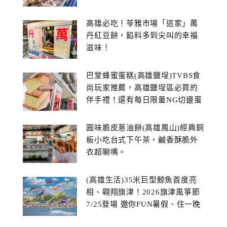
高雄必吃！苓雅市場「這家」萬
丹紅豆餅，餡料多到尖叫的幸福
滋味！
巴堂蜂蜜蛋糕(高雄鹽埕)TVBS食
尚玩家推薦，高雄鹽埕區必買的
伴手禮！還有每日限量NG切邊蛋
糕
圓味脆皮蔥油餅(高雄鳳山)經典銅
板小吃台式下午茶，鹹香酥脆外
衣超唰嘴。
(高雄生活)35米巨型鯨魚首度亮
相、翱翔旗津！2026旗津風箏節
7/25登場 邀你FUN暑假、住一晚