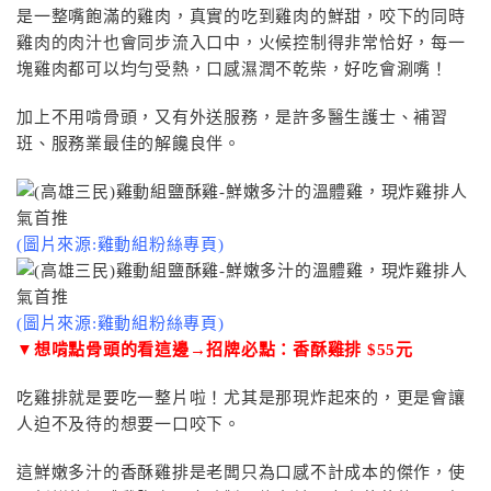
是一整嘴飽滿的雞肉，真實的吃到雞肉的鮮甜，咬下的同時
雞肉的肉汁也會同步流入口中，火候控制得非常恰好，每一
塊雞肉都可以均勻受熱，口感濕潤不乾柴，好吃會涮嘴！
加上不用啃骨頭，又有外送服務，是許多醫生護士、補習
班、服務業最佳的解饞良伴。
(圖片來源:雞動組粉絲專頁)
(圖片來源:雞動組粉絲專頁)
▼想啃點骨頭的看這邊→招牌必點：香酥雞排 $55元
吃雞排就是要吃一整片啦！尤其是那現炸起來的，更是會讓
人迫不及待的想要一口咬下。
這鮮嫩多汁的香酥雞排是老闆只為口感不計成本的傑作，使