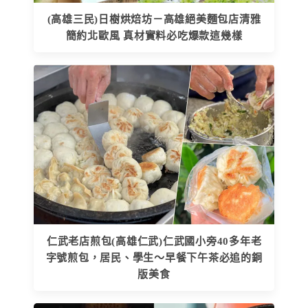
(高雄三民)日樹烘焙坊－高雄絕美麵包店清雅
簡約北歐風 真材實料必吃爆款這幾樣
仁武老店煎包(高雄仁武)仁武國小旁40多年老
字號煎包，居民、學生～早餐下午茶必追的銅
版美食