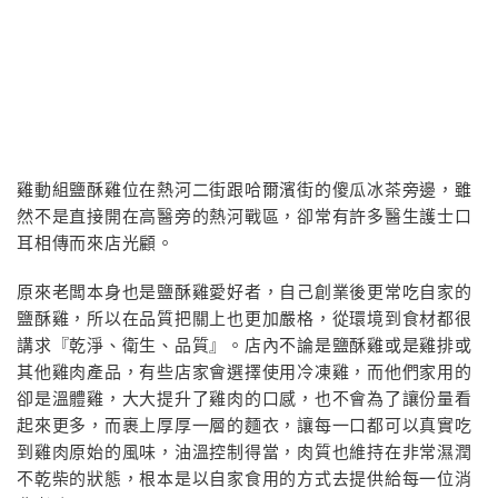
雞動組鹽酥雞位在熱河二街跟哈爾濱街的傻瓜冰茶旁邊，雖
然不是直接開在高醫旁的熱河戰區，卻常有許多醫生護士口
耳相傳而來店光顧。
原來老闆本身也是鹽酥雞愛好者，自己創業後更常吃自家的
鹽酥雞，所以在品質把關上也更加嚴格，從環境到食材都很
講求『乾淨、衛生、品質』。店內不論是鹽酥雞或是雞排或
其他雞肉產品，有些店家會選擇使用冷凍雞，而他們家用的
卻是溫體雞，大大提升了雞肉的口感，也不會為了讓份量看
起來更多，而裹上厚厚一層的麵衣，讓每一口都可以真實吃
到雞肉原始的風味，油溫控制得當，肉質也維持在非常濕潤
不乾柴的狀態，根本是以自家食用的方式去提供給每一位消