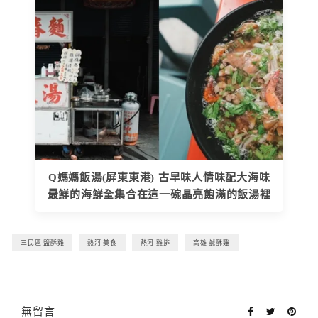
Q媽媽飯湯(屏東東港) 古早味人情味配大海味
最鮮的海鮮全集合在這一碗晶亮飽滿的飯湯裡
三民區 鹽酥雞
熱河 美食
熱河 雞排
高雄 鹹酥雞
無留言