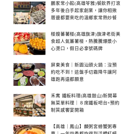
鵬家常小館(高雄苓雅)餐飲界打滾
多年後白手起家創業，讓你相揪
厝邊都要來吃的溫鄉家常熱炒餐
館~
椪嫂蕃薯椪(高雄旗津)旗津老街美
食超人氣蕃薯椪，熱騰騰爆漿小
心燙口，假日必拿號碼牌
屏東美食｜新園汕頭火鍋：沒預
約吃不到！這盤手切霜降牛讓阿
雄跑再遠都願意
禾寓 鐵板料理(高雄鼓山)新開幕
無菜單料理｜８席鐵板吧台×預約
制質感饗宴開箱
【高雄｜鳳山】麟粥宮螃蟹粥專
賣｜一年四季都吃得到活體紅蟳