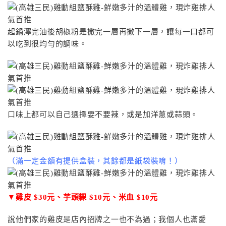
起鍋濘完油後胡椒粉是撒完一層再撒下一層，讓每一口都可
以吃到很均勻的調味。
口味上都可以自己選擇要不要辣，或是加洋蔥或蒜頭。
（滿一定金額有提供盒裝，其餘都是紙袋裝唷！）
▼雞皮 $30元、芋頭粿 $10元、米血 $10元
說他們家的雞皮是店內招牌之一也不為過；我個人也滿愛