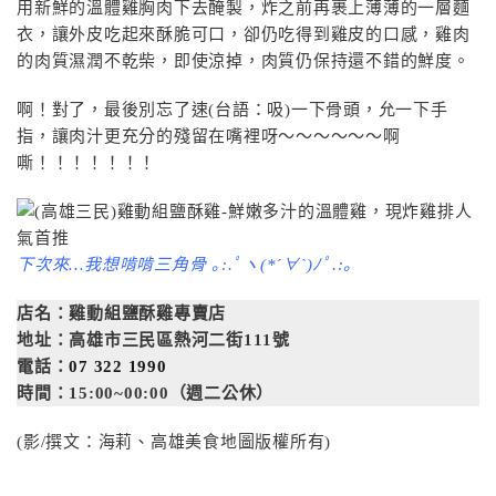
用新鮮的溫體雞胸肉下去醃製，炸之前再裹上薄薄的一層麵
衣，讓外皮吃起來酥脆可口，卻仍吃得到雞皮的口感，雞肉
的肉質濕潤不乾柴，即使涼掉，肉質仍保持還不錯的鮮度。
啊！對了，最後別忘了速(台語：吸)一下骨頭，允一下手
指，讓肉汁更充分的殘留在嘴裡呀～～～～～～啊
嘶！！！！！！！
下次來…我想啃啃三角骨 ｡:.ﾟヽ(*´∀`)ﾉﾟ.:｡
店名：雞動組鹽酥雞專賣店
地址：高雄市三民區熱河二街111號
電話：
07 322 1990
時間：15:00~00:00（週二公休）
(影/撰文：海莉、高雄美食地圖版權所有)