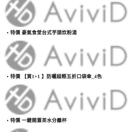
特價 豪氣食堂台式芋頭炊粉湯
特價 【買1+1 】防曬超輕五折口袋傘_4色
特價 一鍵開蓋茶水分離杯