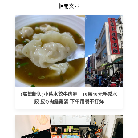
相關文章
(高雄新興)小葉水餃牛肉麵 - 10顆40元手感水
餃 皮Q肉餡飽滿 下午用餐不打烊