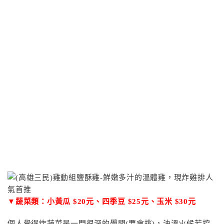
▼蔬菜類：小黃瓜 $20元、四季豆 $25元、玉米 $30元
個人覺得炸蔬菜是一門很深的學問(要會挑)，油溫火候若控