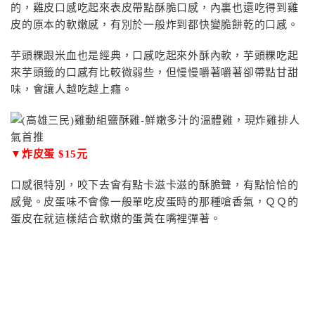
的，雞皮口感吃起來表皮帶點酥脆口感，內裏也還吃得到雞
皮的原本的軟嫩感，有別於一般炸到都快變脆餅乾的口感。
芋頭粿跟米血也是經典，口感吃起來外酥內軟，芋頭粿吃起
來芋頭籤的口感有比較微弱些，但慢慢嚼著嚼著卻帶點甘甜
味，會讓人越吃越上癮。
▼炸皮蛋 $15元
口感很特別，咬下去會有點卡滋卡滋的酥脆聲，有點恰恰的
感覺。皮蛋味不會像一般單吃皮蛋時的那種嗆香氣，ＱＱ的
蛋皮在就這樣結合軟嫩的蛋黃在嘴裡彈著。