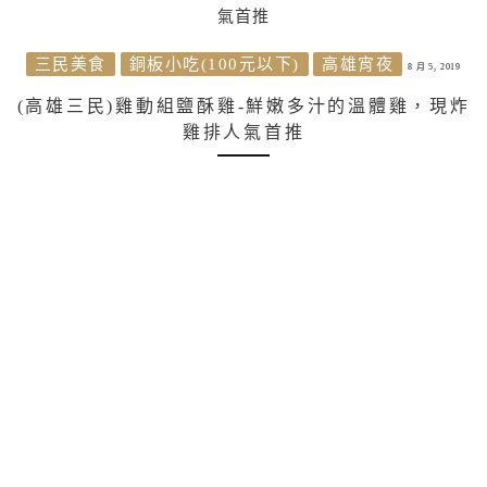
三民美食
銅板小吃(100元以下)
高雄宵夜
8 月 5, 2019
(高雄三民)雞動組鹽酥雞-鮮嫩多汁的溫體雞，現炸
雞排人氣首推