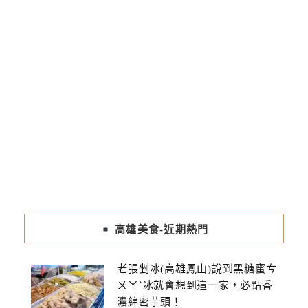
高雄美食-近期熱門
老張剉冰(高雄鳳山)說到黑糖蜜ㄘ
ㄨㄚˋ冰就會想到這一家，必點香
濃綿密芋頭！