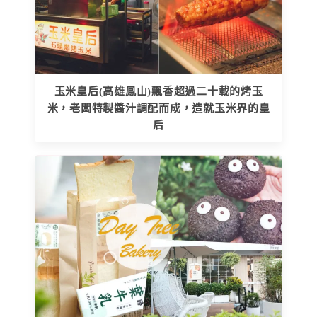
玉米皇后(高雄鳳山)飄香超過二十載的烤玉
米，老闆特製醬汁調配而成，造就玉米界的皇
后