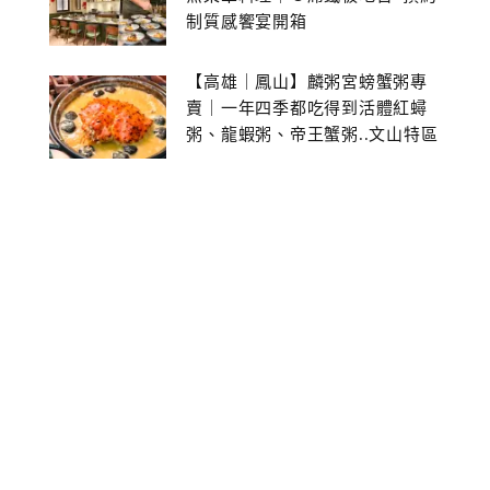
制質感饗宴開箱
【高雄｜鳳山】麟粥宮螃蟹粥專
賣｜一年四季都吃得到活體紅蟳
粥、龍蝦粥、帝王蟹粥..文山特區
美食