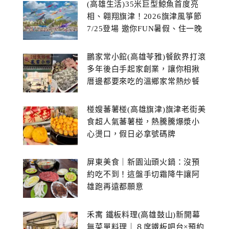
(高雄生活)35米巨型鯨魚首度亮
相、翱翔旗津！2026旗津風箏節
7/25登場 邀你FUN暑假、住一晚
鵬家常小館(高雄苓雅)餐飲界打滾
多年後白手起家創業，讓你相揪
厝邊都要來吃的溫鄉家常熱炒餐
館~
椪嫂蕃薯椪(高雄旗津)旗津老街美
食超人氣蕃薯椪，熱騰騰爆漿小
心燙口，假日必拿號碼牌
屏東美食｜新園汕頭火鍋：沒預
約吃不到！這盤手切霜降牛讓阿
雄跑再遠都願意
禾寓 鐵板料理(高雄鼓山)新開幕
無菜單料理｜８席鐵板吧台×預約