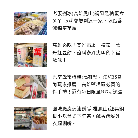
老張剉冰(高雄鳳山)說到黑糖蜜ㄘ
ㄨㄚˋ冰就會想到這一家，必點香
濃綿密芋頭！
高雄必吃！苓雅市場「這家」萬
丹紅豆餅，餡料多到尖叫的幸福
滋味！
巴堂蜂蜜蛋糕(高雄鹽埕)TVBS食
尚玩家推薦，高雄鹽埕區必買的
伴手禮！還有每日限量NG切邊蛋
糕
圓味脆皮蔥油餅(高雄鳳山)經典銅
板小吃台式下午茶，鹹香酥脆外
衣超唰嘴。