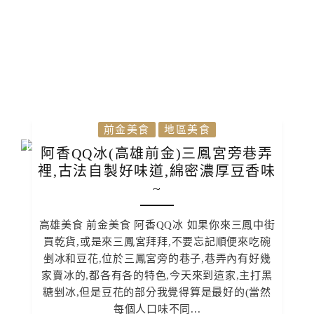
前金美食
地區美食
阿香QQ冰(高雄前金)三鳳宮旁巷弄
裡,古法自製好味道,綿密濃厚豆香味
~
高雄美食 前金美食 阿香QQ冰 如果你來三鳳中街
買乾貨,或是來三鳳宮拜拜,不要忘記順便來吃碗
剉冰和豆花,位於三鳳宮旁的巷子,巷弄內有好幾
家賣冰的,都各有各的特色,今天來到這家,主打黑
糖剉冰,但是豆花的部分我覺得算是最好的(當然
每個人口味不同...