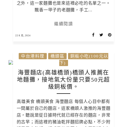
之外，這一家麵攤也是來這裡必吃的名單之一。
飄香一甲子的老麵攤，手工...
繼續閱讀
22 8 月, 2024
中台港料理
橋頭區
銅板小吃(100元以
下)
海豐麵店(高雄橋頭)橋頭人推薦在
地麵攤，接地氣大份量只要50元超
級銅板價。
高雄美食 橋頭美食 海豐麵店 每個人心目中都有
一間屬於自己的麵店，這家橋頭人激推的海豐麵
店，聽說是從日據時代就已經存在的麵店，非常
的古早；而這裡的豬油乾拌麵招牌必點，不少附