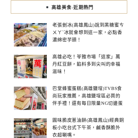
高雄美食-近期熱門
老張剉冰(高雄鳳山)說到黑糖蜜ㄘ
ㄨㄚˋ冰就會想到這一家，必點香
濃綿密芋頭！
高雄必吃！苓雅市場「這家」萬
丹紅豆餅，餡料多到尖叫的幸福
滋味！
巴堂蜂蜜蛋糕(高雄鹽埕)TVBS食
尚玩家推薦，高雄鹽埕區必買的
伴手禮！還有每日限量NG切邊蛋
糕
圓味脆皮蔥油餅(高雄鳳山)經典銅
板小吃台式下午茶，鹹香酥脆外
衣超唰嘴。