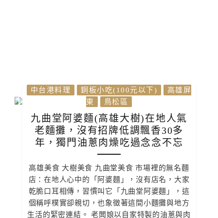
中台港料理
銅板小吃(100元以下)
高雄屏
東
鳥松區
九曲堂阿婆麵(高雄大樹)在地人氣
老麵攤，沒有招牌低調飄香30多
年，獨門油蔥肉燥吃過念念不忘
高雄美食 大樹美食 九曲堂美食 市場裡的無名麵
店：在地人心中的「阿婆麵」，沒有店名，大家
乾脆口耳相傳，習慣叫它「九曲堂阿婆麵」，這
個稱呼樸實卻親切，也象徵著這間小麵攤與地方
生活的緊密連結。 老闆娘以自家特製的油蔥與肉