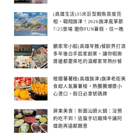
(高雄生活)35米巨型鯨魚首度亮
相、翱翔旗津！2026旗津風箏節
7/25登場 邀你FUN暑假、住一晚
鵬家常小館(高雄苓雅)餐飲界打滾
多年後白手起家創業，讓你相揪
厝邊都要來吃的溫鄉家常熱炒餐
館~
椪嫂蕃薯椪(高雄旗津)旗津老街美
食超人氣蕃薯椪，熱騰騰爆漿小
心燙口，假日必拿號碼牌
屏東美食｜新園汕頭火鍋：沒預
約吃不到！這盤手切霜降牛讓阿
雄跑再遠都願意