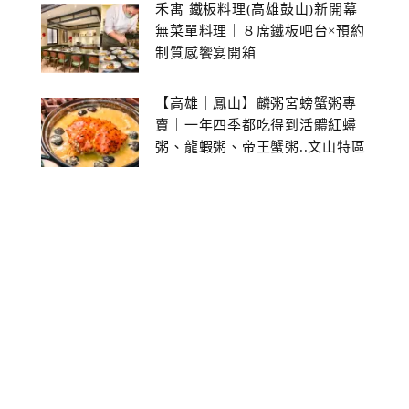
禾寓 鐵板料理(高雄鼓山)新開幕
無菜單料理｜８席鐵板吧台×預約
制質感饗宴開箱
【高雄｜鳳山】麟粥宮螃蟹粥專
賣｜一年四季都吃得到活體紅蟳
粥、龍蝦粥、帝王蟹粥..文山特區
美食