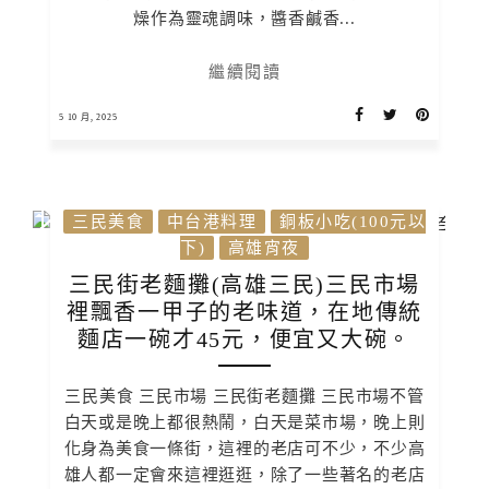
燥作為靈魂調味，醬香鹹香...
繼續閱讀
5 10 月, 2025
三民美食
中台港料理
銅板小吃(100元以
下)
高雄宵夜
三民街老麵攤(高雄三民)三民市場
裡飄香一甲子的老味道，在地傳統
麵店一碗才45元，便宜又大碗。
三民美食 三民市場 三民街老麵攤 三民市場不管
白天或是晚上都很熱鬧，白天是菜市場，晚上則
化身為美食一條街，這裡的老店可不少，不少高
雄人都一定會來這裡逛逛，除了一些著名的老店