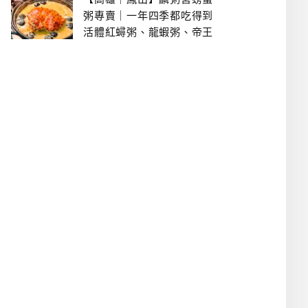
粥專賣｜一年四季都吃得到
活體紅蟳粥、龍蝦粥、帝王
蟹粥..文山特區美食