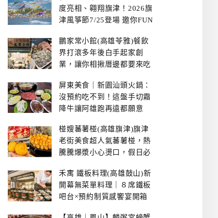
度亮相、翱翔旗津！2026旗
津風箏節7/25登場 邀你FUN
暑假、住一晚
鵬家常小館(高雄苓雅)餐飲
界打滾多年後白手起家創
業，讓你相揪厝邊都要來吃
的溫鄉家常熱炒餐館~
屏東美食｜新園汕頭火鍋：
沒預約吃不到！這盤手切霜
降牛讓阿雄跑再遠都願意
椪嫂蕃薯椪(高雄旗津)旗津
老街美食超人氣蕃薯椪，熱
騰騰爆漿小心燙口，假日必
拿號碼牌
禾寓 鐵板料理(高雄鼓山)新
開幕無菜單料理｜８席鐵板
吧台×預約制質感饗宴開箱
【高雄｜鳳山】麟粥宮螃蟹