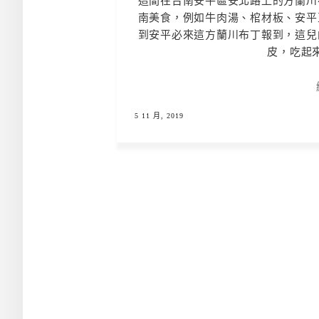
這間在台南安平區安北路上的方蘭川
南美食，例如牛肉湯、棺材板、安平
到安平必來這方蘭川布丁報到，這兒
皮，吃起來
5 11 月, 2019