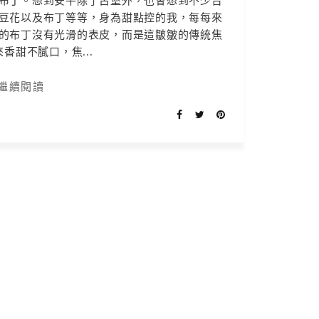
布丁。想到安平除了古堡外，也會想到不少台
豆花以及布丁等等，身為甜點控的我，每每來
的布丁沒有光滑的表皮，而是這皺皺的傳統焦
香甜不膩口，焦...
繼續閱讀