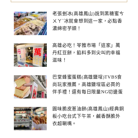
老張剉冰(高雄鳳山)說到黑糖蜜ㄘ
ㄨㄚˋ冰就會想到這一家，必點香
濃綿密芋頭！
高雄必吃！苓雅市場「這家」萬
丹紅豆餅，餡料多到尖叫的幸福
滋味！
巴堂蜂蜜蛋糕(高雄鹽埕)TVBS食
尚玩家推薦，高雄鹽埕區必買的
伴手禮！還有每日限量NG切邊蛋
糕
圓味脆皮蔥油餅(高雄鳳山)經典銅
板小吃台式下午茶，鹹香酥脆外
衣超唰嘴。