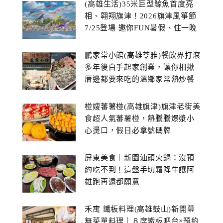
(高雄生活)35米巨型鯨魚首度亮
相、翱翔旗津！2026旗津風箏節
7/25登場 邀你FUN暑假、住一晚
鵬家常小館(高雄苓雅)餐飲界打滾
多年後白手起家創業，讓你相揪
厝邊都要來吃的溫鄉家常熱炒餐
館~
椪嫂蕃薯椪(高雄旗津)旗津老街美
食超人氣蕃薯椪，熱騰騰爆漿小
心燙口，假日必拿號碼牌
屏東美食｜新園汕頭火鍋：沒預
約吃不到！這盤手切霜降牛讓阿
雄跑再遠都願意
禾寓 鐵板料理(高雄鼓山)新開幕
無菜單料理｜８席鐵板吧台×預約