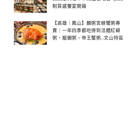
制質感饗宴開箱
【高雄｜鳳山】麟粥宮螃蟹粥專
賣｜一年四季都吃得到活體紅蟳
粥、龍蝦粥、帝王蟹粥..文山特區
美食