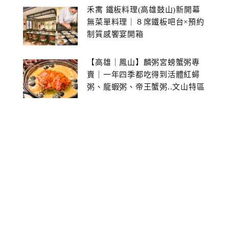
禾寓 鐵板料理(高雄鼓山)新開幕
無菜單料理｜８席鐵板吧台×預約
制質感饗宴開箱
【高雄｜鳳山】麟粥宮螃蟹粥專
賣｜一年四季都吃得到活體紅蟳
粥、龍蝦粥、帝王蟹粥..文山特區
美食