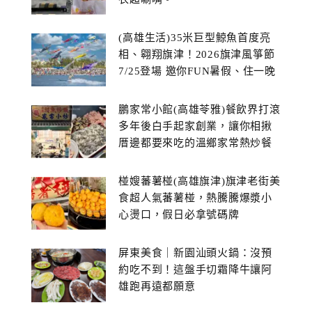
(高雄生活)35米巨型鯨魚首度亮
相、翱翔旗津！2026旗津風箏節
7/25登場 邀你FUN暑假、住一晚
鵬家常小館(高雄苓雅)餐飲界打滾
多年後白手起家創業，讓你相揪
厝邊都要來吃的溫鄉家常熱炒餐
館~
椪嫂蕃薯椪(高雄旗津)旗津老街美
食超人氣蕃薯椪，熱騰騰爆漿小
心燙口，假日必拿號碼牌
屏東美食｜新園汕頭火鍋：沒預
約吃不到！這盤手切霜降牛讓阿
雄跑再遠都願意