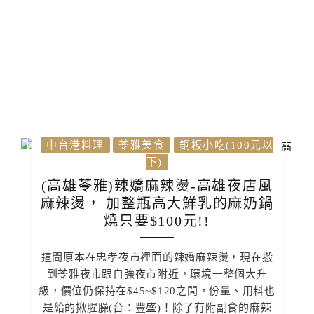
中台港料理
苓雅美食
銅板小吃(100元以
下)
(高雄苓雅)辣嬌麻辣燙-高雄夜店風
麻辣燙， 加整瓶高大鮮乳的麻奶鍋
燒只要$100元!!
這間原本在忠孝夜市裡面的辣嬌麻辣燙，現在搬
到苓雅夜市跟自強夜市附近，環境一整個大升
級，價位仍保持在$45~$120之間，份量、用料也
是給的揪腥臊(台：豐盛)！除了有附副食的麻辣