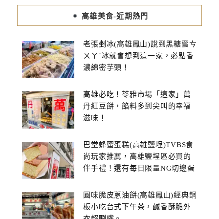
高雄美食-近期熱門
老張剉冰(高雄鳳山)說到黑糖蜜ㄘ
ㄨㄚˋ冰就會想到這一家，必點香
濃綿密芋頭！
高雄必吃！苓雅市場「這家」萬
丹紅豆餅，餡料多到尖叫的幸福
滋味！
巴堂蜂蜜蛋糕(高雄鹽埕)TVBS食
尚玩家推薦，高雄鹽埕區必買的
伴手禮！還有每日限量NG切邊蛋
糕
圓味脆皮蔥油餅(高雄鳳山)經典銅
板小吃台式下午茶，鹹香酥脆外
衣超唰嘴。