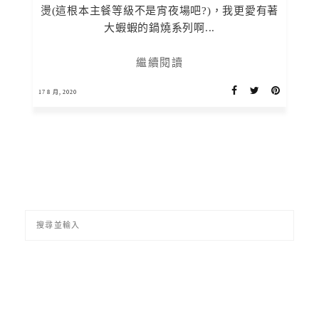
燙(這根本主餐等級不是宵夜場吧?)，我更愛有著
大蝦蝦的鍋燒系列啊...
繼續閱讀
17 8 月, 2020