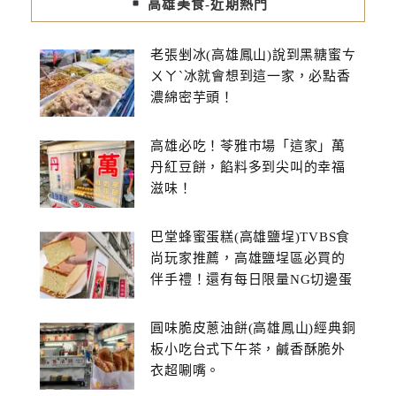
高雄美食-近期熱門
老張剉冰(高雄鳳山)說到黑糖蜜ㄘ
ㄨㄚˋ冰就會想到這一家，必點香
濃綿密芋頭！
高雄必吃！苓雅市場「這家」萬
丹紅豆餅，餡料多到尖叫的幸福
滋味！
巴堂蜂蜜蛋糕(高雄鹽埕)TVBS食
尚玩家推薦，高雄鹽埕區必買的
伴手禮！還有每日限量NG切邊蛋
糕
圓味脆皮蔥油餅(高雄鳳山)經典銅
板小吃台式下午茶，鹹香酥脆外
衣超唰嘴。