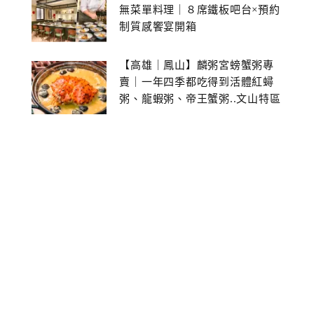
無菜單料理｜８席鐵板吧台×預約
制質感饗宴開箱
【高雄｜鳳山】麟粥宮螃蟹粥專
賣｜一年四季都吃得到活體紅蟳
粥、龍蝦粥、帝王蟹粥..文山特區
美食