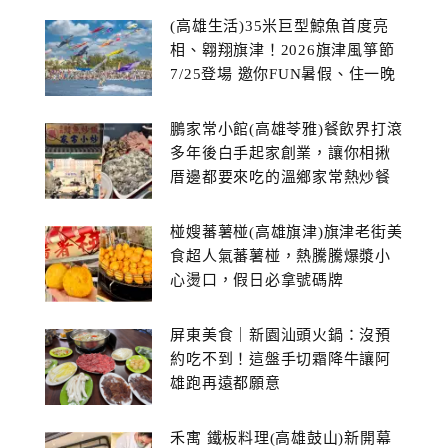
(高雄生活)35米巨型鯨魚首度亮
相、翱翔旗津！2026旗津風箏節
7/25登場 邀你FUN暑假、住一晚
鵬家常小館(高雄苓雅)餐飲界打滾
多年後白手起家創業，讓你相揪
厝邊都要來吃的溫鄉家常熱炒餐
館~
椪嫂蕃薯椪(高雄旗津)旗津老街美
食超人氣蕃薯椪，熱騰騰爆漿小
心燙口，假日必拿號碼牌
屏東美食｜新園汕頭火鍋：沒預
約吃不到！這盤手切霜降牛讓阿
雄跑再遠都願意
禾寓 鐵板料理(高雄鼓山)新開幕