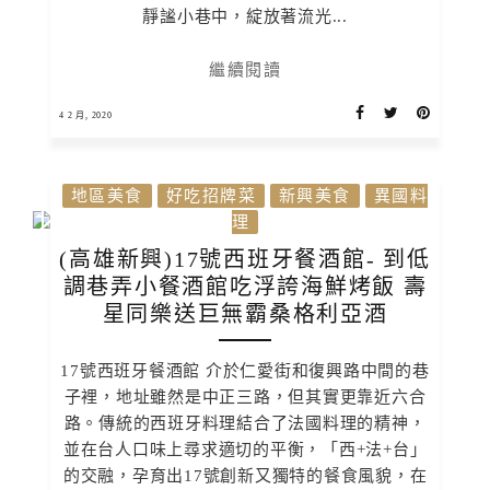
靜謐小巷中，綻放著流光...
繼續閱讀
4 2 月, 2020
地區美食
好吃招牌菜
新興美食
異國料
理
(高雄新興)17號西班牙餐酒館- 到低
調巷弄小餐酒館吃浮誇海鮮烤飯 壽
星同樂送巨無霸桑格利亞酒
17號西班牙餐酒館 介於仁愛街和復興路中間的巷
子裡，地址雖然是中正三路，但其實更靠近六合
路。傳統的西班牙料理結合了法國料理的精神，
並在台人口味上尋求適切的平衡，「西+法+台」
的交融，孕育出17號創新又獨特的餐食風貌，在