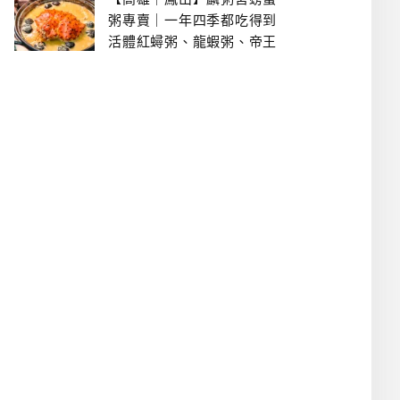
粥專賣｜一年四季都吃得到
活體紅蟳粥、龍蝦粥、帝王
蟹粥..文山特區美食