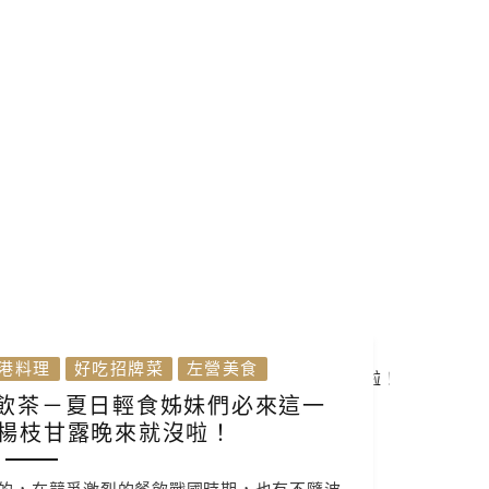
港料理
好吃招牌菜
左營美食
式飲茶－夏日輕食姊妹們必來這一
楊枝甘露晚來就沒啦！