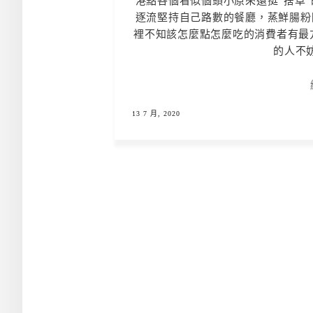
港點各個看似個頭小原來還挺”捨草
逐流堅持自己路數的餐廳，蒸鮮腸粉
裡不知該怎麼點怎麼吃的消費者有最
的人不妨
13 7 月, 2020