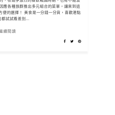
”的，在競爭激烈的餐飲戰國時期，也有不隨波
因應各種族群推出多元組合的菜單，讓來到這
方便的選擇！ 美食是一分錢一分貨，喜歡港點
都試試看差別...
繼續閱讀