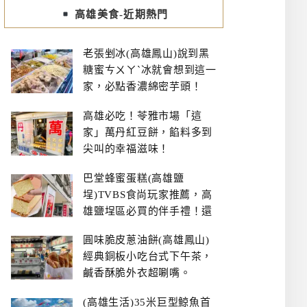
高雄美食-近期熱門
老張剉冰(高雄鳳山)說到黑
糖蜜ㄘㄨㄚˋ冰就會想到這一
家，必點香濃綿密芋頭！
高雄必吃！苓雅市場「這
家」萬丹紅豆餅，餡料多到
尖叫的幸福滋味！
巴堂蜂蜜蛋糕(高雄鹽
埕)TVBS食尚玩家推薦，高
雄鹽埕區必買的伴手禮！還
有每日限量NG切邊蛋糕
圓味脆皮蔥油餅(高雄鳳山)
經典銅板小吃台式下午茶，
鹹香酥脆外衣超唰嘴。
(高雄生活)35米巨型鯨魚首