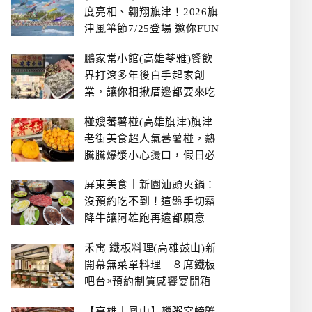
度亮相、翱翔旗津！2026旗
津風箏節7/25登場 邀你FUN
暑假、住一晚
鵬家常小館(高雄苓雅)餐飲
界打滾多年後白手起家創
業，讓你相揪厝邊都要來吃
的溫鄉家常熱炒餐館~
椪嫂蕃薯椪(高雄旗津)旗津
老街美食超人氣蕃薯椪，熱
騰騰爆漿小心燙口，假日必
拿號碼牌
屏東美食｜新園汕頭火鍋：
沒預約吃不到！這盤手切霜
降牛讓阿雄跑再遠都願意
禾寓 鐵板料理(高雄鼓山)新
開幕無菜單料理｜８席鐵板
吧台×預約制質感饗宴開箱
【高雄｜鳳山】麟粥宮螃蟹