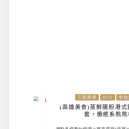
三民美食
HOT
中台
(高雄美食)蒸鮮腸粉港
套，療癒系熊熊