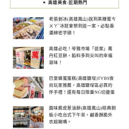
高雄美食-近期熱門
老張剉冰(高雄鳳山)說到黑糖蜜ㄘ
ㄨㄚˋ冰就會想到這一家，必點香
濃綿密芋頭！
高雄必吃！苓雅市場「這家」萬
丹紅豆餅，餡料多到尖叫的幸福
滋味！
巴堂蜂蜜蛋糕(高雄鹽埕)TVBS食
尚玩家推薦，高雄鹽埕區必買的
伴手禮！還有每日限量NG切邊蛋
糕
圓味脆皮蔥油餅(高雄鳳山)經典銅
板小吃台式下午茶，鹹香酥脆外
衣超唰嘴。