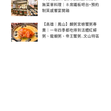
無菜單料理｜８席鐵板吧台×預約
制質感饗宴開箱
【高雄｜鳳山】麟粥宮螃蟹粥專
賣｜一年四季都吃得到活體紅蟳
粥、龍蝦粥、帝王蟹粥..文山特區
美食