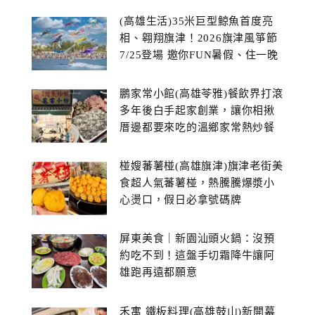
(高雄生活)35米巨型鯨魚首度亮
相、翱翔旗津！2026旗津風箏節
7/25登場 邀你FUN暑假、住一晚
鵬家常小館(高雄苓雅)餐飲界打滾
多年後白手起家創業，讓你相揪
厝邊都要來吃的溫鄉家常熱炒餐
館~
椪嫂蕃薯椪(高雄旗津)旗津老街美
食超人氣蕃薯椪，熱騰騰爆漿小
心燙口，假日必拿號碼牌
屏東美食｜新園汕頭火鍋：沒預
約吃不到！這盤手切霜降牛讓阿
雄跑再遠都願意
禾寓 鐵板料理(高雄鼓山)新開幕