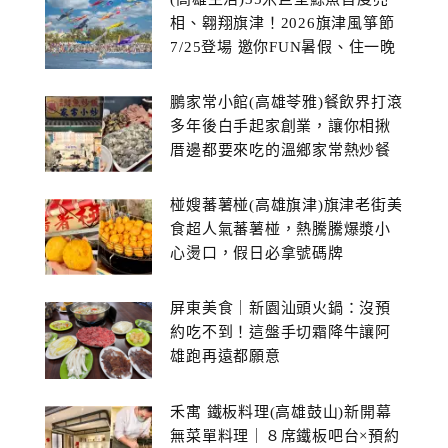
相、翱翔旗津！2026旗津風箏節
7/25登場 邀你FUN暑假、住一晚
鵬家常小館(高雄苓雅)餐飲界打滾
多年後白手起家創業，讓你相揪
厝邊都要來吃的溫鄉家常熱炒餐
館~
椪嫂蕃薯椪(高雄旗津)旗津老街美
食超人氣蕃薯椪，熱騰騰爆漿小
心燙口，假日必拿號碼牌
屏東美食｜新園汕頭火鍋：沒預
約吃不到！這盤手切霜降牛讓阿
雄跑再遠都願意
禾寓 鐵板料理(高雄鼓山)新開幕
無菜單料理｜８席鐵板吧台×預約