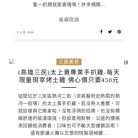
隻一扒開就是香噴噴！許多媽媽...
繼續閱讀
21 4 月, 2020
三民美食
(高雄三民)太上黃專業手扒雞-每天
限量現宰烤土雞 佛心價只要450元
這間位於三民區熱河二街（非高醫附近熱鬧的熱
河一街嘿）的太上黃手扒雞，若沒熟人推薦，可
就這樣與它擦身啦！沒有浮誇的招牌，也沒有精
緻舒適的裝潢環境，但卻是用新鮮、公道的價格
來回饋給消費者，口味也可不輸大型連鎖店呢！
還有那讓人難以忘懷的特製胡椒鹽...