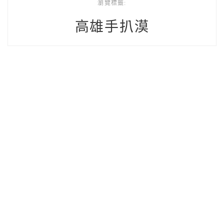
瀏覽標籤:
高雄手扒漠