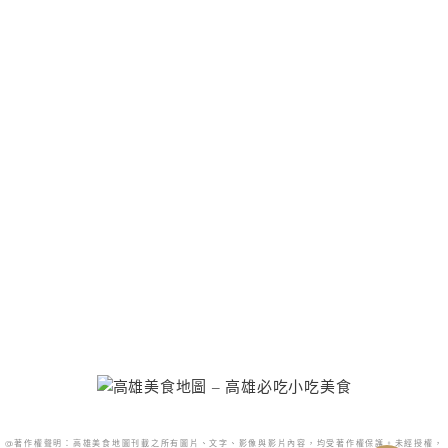
@著作權聲明：高雄美食地圖刊載之所有圖片、文字、影像與影片內容，均受著作權保護。未經授權，