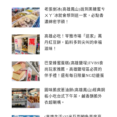
老張剉冰(高雄鳳山)說到黑糖蜜ㄘ
ㄨㄚˋ冰就會想到這一家，必點香
濃綿密芋頭！
高雄必吃！苓雅市場「這家」萬
丹紅豆餅，餡料多到尖叫的幸福
滋味！
巴堂蜂蜜蛋糕(高雄鹽埕)TVBS食
尚玩家推薦，高雄鹽埕區必買的
伴手禮！還有每日限量NG切邊蛋
糕
圓味脆皮蔥油餅(高雄鳳山)經典銅
板小吃台式下午茶，鹹香酥脆外
衣超唰嘴。
(高雄生活)35米巨型鯨魚首度亮