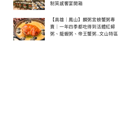
制質感饗宴開箱
【高雄｜鳳山】麟粥宮螃蟹粥專
賣｜一年四季都吃得到活體紅蟳
粥、龍蝦粥、帝王蟹粥..文山特區
美食