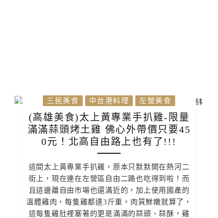
三民美食
中台港料理
左營美食
(高雄美食)太上黃專業手扒雞-限量
滿滿蒜頭烤土雞 佛心外帶價只要45
0元！北高自由路上也有了!!!
這間太上黃專業手扒雞，原本只默默開在熱河二
街上，現在連在左營區自由二路也吃得到啦！而
且這邊離自由市場也還滿近的，加上使用國產的
溫體雞肉，每隻雞都達3斤重，肉質鮮嫩就算了，
這每隻雞肚裡塞著的更是滿滿的蒜頭、蒜酥，雞