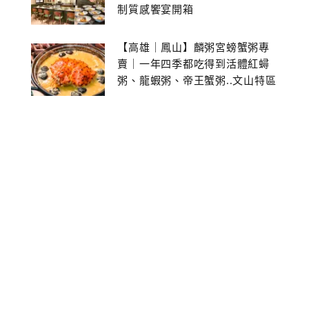
制質感饗宴開箱
【高雄｜鳳山】麟粥宮螃蟹粥專
賣｜一年四季都吃得到活體紅蟳
粥、龍蝦粥、帝王蟹粥..文山特區
美食