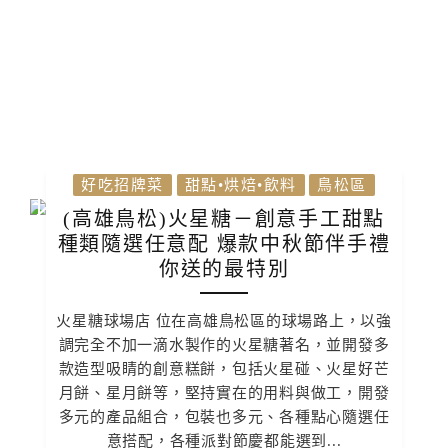
好吃招牌菜
甜點•烘焙•飲料
鳥松區
(高雄鳥松)火星糖－創意手工甜點
種類隨選任意配 爆款中秋節伴手禮
你送的最特別
火星糖球場店 位在高雄鳥松區的球場路上，以強
調完全不加一滴水製作的火星糖著名，並開發多
款造型吸睛的創意糕餅，包括火星碰、火星好芒
月餅、星月餅等，堅持實在的用料與做工，開發
多元的產品組合，包裝也多元、各種點心隨選任
意搭配，各種派對節慶都能選到...