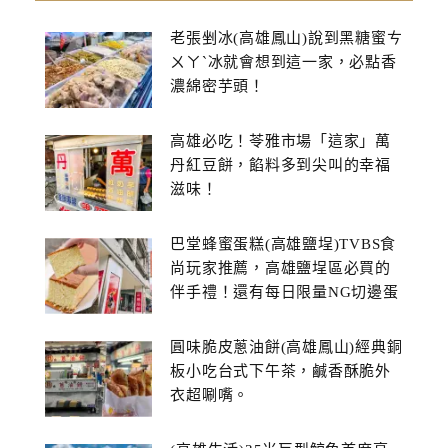
老張剉冰(高雄鳳山)說到黑糖蜜ㄘ
ㄨㄚˋ冰就會想到這一家，必點香
濃綿密芋頭！
高雄必吃！苓雅市場「這家」萬
丹紅豆餅，餡料多到尖叫的幸福
滋味！
巴堂蜂蜜蛋糕(高雄鹽埕)TVBS食
尚玩家推薦，高雄鹽埕區必買的
伴手禮！還有每日限量NG切邊蛋
糕
圓味脆皮蔥油餅(高雄鳳山)經典銅
板小吃台式下午茶，鹹香酥脆外
衣超唰嘴。