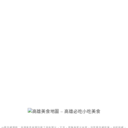
@著作權聲明：高雄美食地圖刊載之所有圖片、文字、影像與影片內容，均受著作權保護。未經授權，