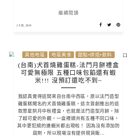
繼續閱讀
2 9 月, 2020
其他地區
地區美食
甜點•烘焙•飲料
(台南)犬首燒雞蛋糕-法鬥月餅禮盒
可愛無極限 五種口味包餡還有蝦
米!!! 沒預訂還吃不到~
我認真覺得這間來自台南中西區，原以法鬥造型
雞蛋糕聞名的犬首燒雞蛋糕，這次首創推出的這
款眾星拱月中秋禮盒，也就是法鬥造型月餅，除
了超可愛的外觀，一盒裡頭共有五種不同口味，
其中更犯規的連蝦米都出現啦！ 因為沒有添加防
腐劑，所以現場沒有提供現貨販...