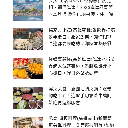
(高雄生活)35米巨型鯨魚首度亮
相、翱翔旗津！2026旗津風箏節
7/25登場 邀你FUN暑假、住一晚
鵬家常小館(高雄苓雅)餐飲界打滾
多年後白手起家創業，讓你相揪
厝邊都要來吃的溫鄉家常熱炒餐
館~
椪嫂蕃薯椪(高雄旗津)旗津老街美
食超人氣蕃薯椪，熱騰騰爆漿小
心燙口，假日必拿號碼牌
屏東美食｜新園汕頭火鍋：沒預
約吃不到！這盤手切霜降牛讓阿
雄跑再遠都願意
禾寓 鐵板料理(高雄鼓山)新開幕
無菜單料理｜８席鐵板吧台×預約