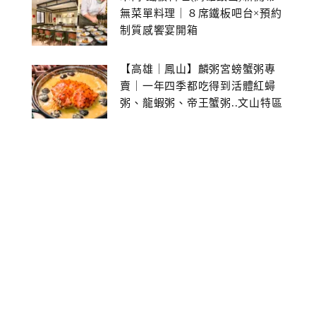
無菜單料理｜８席鐵板吧台×預約
制質感饗宴開箱
【高雄｜鳳山】麟粥宮螃蟹粥專
賣｜一年四季都吃得到活體紅蟳
粥、龍蝦粥、帝王蟹粥..文山特區
美食