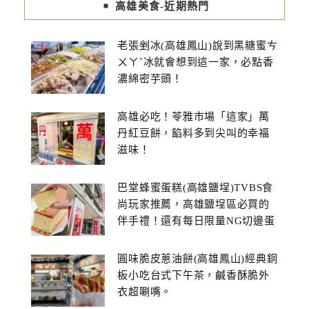
高雄美食-近期熱門
老張剉冰(高雄鳳山)說到黑糖蜜ㄘ
ㄨㄚˋ冰就會想到這一家，必點香
濃綿密芋頭！
高雄必吃！苓雅市場「這家」萬
丹紅豆餅，餡料多到尖叫的幸福
滋味！
巴堂蜂蜜蛋糕(高雄鹽埕)TVBS食
尚玩家推薦，高雄鹽埕區必買的
伴手禮！還有每日限量NG切邊蛋
糕
圓味脆皮蔥油餅(高雄鳳山)經典銅
板小吃台式下午茶，鹹香酥脆外
衣超唰嘴。