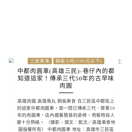
三民美食
銅板小吃(100元以下)
中都肉圓車(高雄三民)-巷仔內的都
知道這家！傳承三代50年的古早味
肉圓
高雄肉圓 高雄魚丸 銅板美食 在三民區中都街上
的這家中都肉圓車，是一間已傳承三代、營業50
年的肉圓車，店內擺著簡易的桌椅，用餐時段人
潮十分熱絡。 （攝影、撰文：凱文／高雄美食地
圖版權所有） 中都肉圓車 地址：高雄市三民區