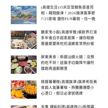
(高雄生活)35米巨型鯨魚首度亮
相、翱翔旗津！2026旗津風箏節
7/25登場 邀你FUN暑假、住一晚
鵬家常小館(高雄苓雅)餐飲界打滾
多年後白手起家創業，讓你相揪
厝邊都要來吃的溫鄉家常熱炒餐
館~
屏東美食｜新園汕頭火鍋：沒預
約吃不到！這盤手切霜降牛讓阿
雄跑再遠都願意
椪嫂蕃薯椪(高雄旗津)旗津老街美
食超人氣蕃薯椪，熱騰騰爆漿小
心燙口，假日必拿號碼牌
禾寓 鐵板料理(高雄鼓山)新開幕