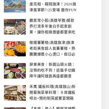
度亮相、翱翔旗津！2026旗
津風箏節7/25登場 邀你FUN
暑假、住一晚
鵬家常小館(高雄苓雅)餐飲
界打滾多年後白手起家創
業，讓你相揪厝邊都要來吃
的溫鄉家常熱炒餐館~
椪嫂蕃薯椪(高雄旗津)旗津
老街美食超人氣蕃薯椪，熱
騰騰爆漿小心燙口，假日必
拿號碼牌
屏東美食｜新園汕頭火鍋：
沒預約吃不到！這盤手切霜
降牛讓阿雄跑再遠都願意
禾寓 鐵板料理(高雄鼓山)新
開幕無菜單料理｜８席鐵板
吧台×預約制質感饗宴開箱
【高雄｜鳳山】麟粥宮螃蟹