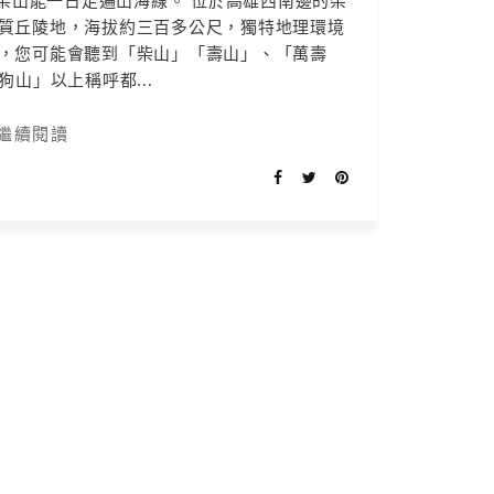
柴山能一日走遍山海線。 位於高雄西南邊的柴
質丘陵地，海拔約三百多公尺，獨特地理環境
，您可能會聽到「柴山」「壽山」、「萬壽
狗山」以上稱呼都...
繼續閱讀