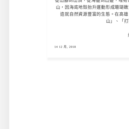
從山腳到山頂，從海邊到山邊，唯有
山，因海底地殼抬升運動形成珊瑚礁
造就自然資源豐富的生態。在高雄
山」、「打
14 12 月, 2018