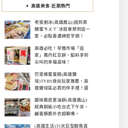
高雄美食-近期熱門
老張剉冰(高雄鳳山)說到黑
糖蜜ㄘㄨㄚˋ冰就會想到這一
家，必點香濃綿密芋頭！
高雄必吃！苓雅市場「這
家」萬丹紅豆餅，餡料多到
尖叫的幸福滋味！
巴堂蜂蜜蛋糕(高雄鹽
埕)TVBS食尚玩家推薦，高
雄鹽埕區必買的伴手禮！還
有每日限量NG切邊蛋糕
圓味脆皮蔥油餅(高雄鳳山)
經典銅板小吃台式下午茶，
鹹香酥脆外衣超唰嘴。
(高雄生活)35米巨型鯨魚首