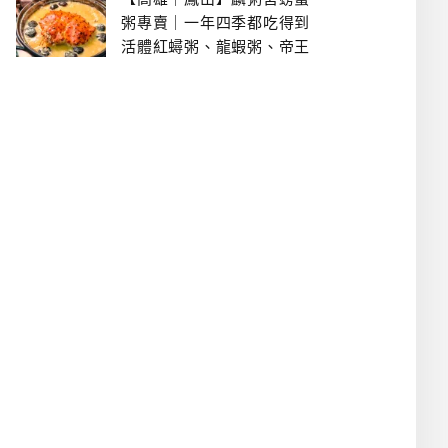
粥專賣｜一年四季都吃得到
活體紅蟳粥、龍蝦粥、帝王
蟹粥..文山特區美食