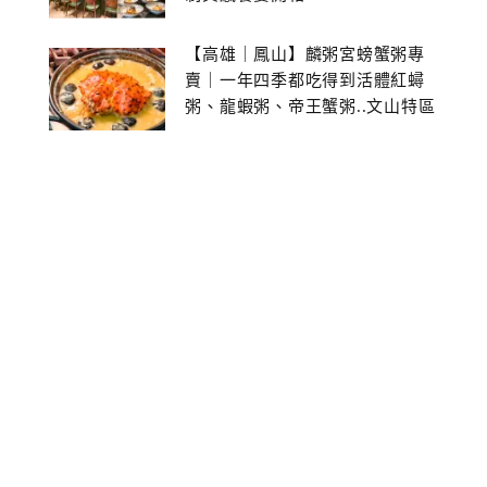
【高雄｜鳳山】麟粥宮螃蟹粥專
賣｜一年四季都吃得到活體紅蟳
粥、龍蝦粥、帝王蟹粥..文山特區
美食