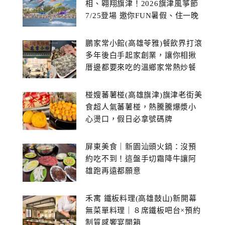
相、翱翔旗津！2026旗津風箏節
7/25登場 邀你FUN暑假、住一晚
鵬家常小館(高雄苓雅)餐飲界打滾
多年後白手起家創業，讓你相揪
厝邊都要來吃的溫鄉家常熱炒餐
館~
椪嫂蕃薯椪(高雄旗津)旗津老街美
食超人氣蕃薯椪，熱騰騰爆漿小
心燙口，假日必拿號碼牌
屏東美食｜新園汕頭火鍋：沒預
約吃不到！這盤手切霜降牛讓阿
雄跑再遠都願意
禾寓 鐵板料理(高雄鼓山)新開幕
無菜單料理｜８席鐵板吧台×預約
制質感饗宴開箱