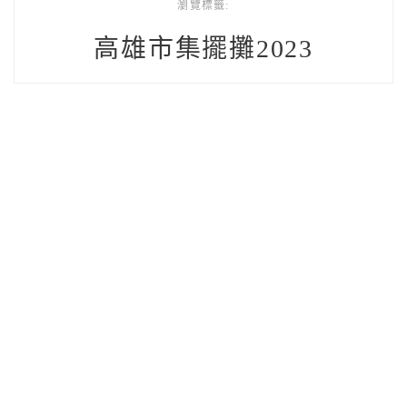
瀏覽標籤:
高雄市集擺攤2023