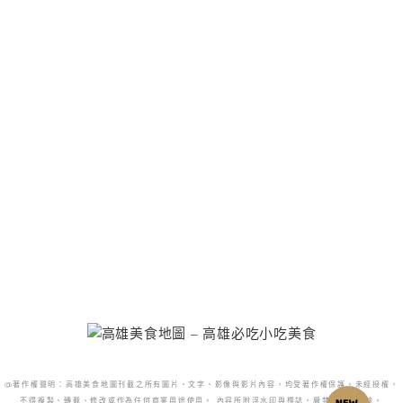
@著作權聲明：高雄美食地圖刊載之所有圖片、文字、影像與影片內容，均受著作權保護。未經授權，
不得複製、轉載、修改或作為任何商業用途使用。 內容所附浮水印與標誌，嚴禁更改或移除。