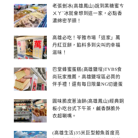
老張剉冰(高雄鳳山)說到黑糖蜜ㄘ
ㄨㄚˋ冰就會想到這一家，必點香
濃綿密芋頭！
高雄必吃！苓雅市場「這家」萬
丹紅豆餅，餡料多到尖叫的幸福
滋味！
巴堂蜂蜜蛋糕(高雄鹽埕)TVBS食
尚玩家推薦，高雄鹽埕區必買的
伴手禮！還有每日限量NG切邊蛋
糕
圓味脆皮蔥油餅(高雄鳳山)經典銅
板小吃台式下午茶，鹹香酥脆外
衣超唰嘴。
(高雄生活)35米巨型鯨魚首度亮