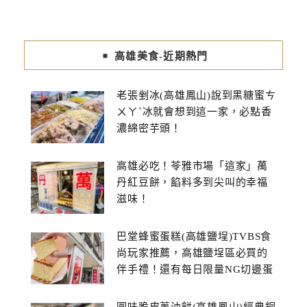
高雄美食-近期熱門
老張剉冰(高雄鳳山)說到黑糖蜜ㄘ
ㄨㄚˋ冰就會想到這一家，必點香
濃綿密芋頭！
高雄必吃！苓雅市場「這家」萬
丹紅豆餅，餡料多到尖叫的幸福
滋味！
巴堂蜂蜜蛋糕(高雄鹽埕)TVBS食
尚玩家推薦，高雄鹽埕區必買的
伴手禮！還有每日限量NG切邊蛋
糕