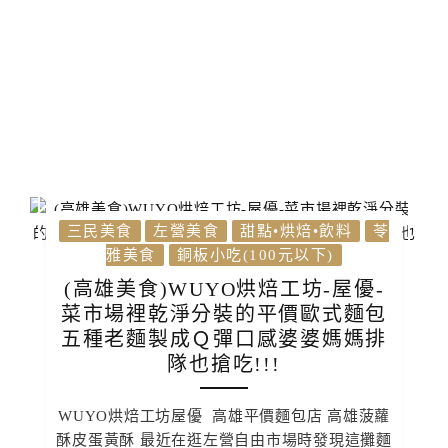
三民美食
左營美食
甜點•烘焙•飲料
苓
雅美食
銅板小吃(100元以下)
(高雄美食)WUYO烘焙工坊-屋優-
菜市場裡乾淨分裝的平價歐式麵包
五種老麵製成Ｑ彈口感婆婆媽媽排
隊也搶吃!!!
WUYO烘焙工坊屋優 高雄平價麵包店 高雄菠蘿
酥皮蛋黃酥 最近在逛左營自由市場時發現這攤麵