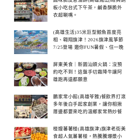
圓味脆皮蔥油餅(高雄鳳山)經典銅
板小吃台式下午茶，鹹香酥脆外
衣超唰嘴。
(高雄生活)35米巨型鯨魚首度亮
相、翱翔旗津！2026旗津風箏節
7/25登場 邀你FUN暑假、住一晚
屏東美食｜新園汕頭火鍋：沒預
約吃不到！這盤手切霜降牛讓阿
雄跑再遠都願意
鵬家常小館(高雄苓雅)餐飲界打滾
多年後白手起家創業，讓你相揪
厝邊都要來吃的溫鄉家常熱炒餐
館~
椪嫂蕃薯椪(高雄旗津)旗津老街美
食超人氣蕃薯椪，熱騰騰爆漿小