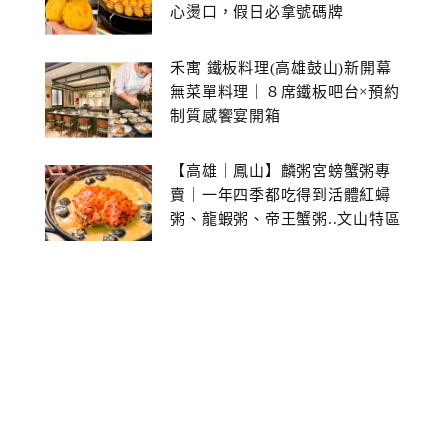
心燙口，假日必拿號碼牌
禾寓 鐵板料理(高雄鼓山)新開幕
無菜單料理｜８席鐵板吧台×預約
制質感饗宴開箱
【高雄｜鳳山】麟粥宮螃蟹粥專
賣｜一年四季都吃得到活體紅蟳
粥、龍蝦粥、帝王蟹粥..文山特區
美食