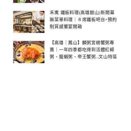
禾寓 鐵板料理(高雄鼓山)新開幕
無菜單料理｜８席鐵板吧台×預約
制質感饗宴開箱
【高雄｜鳳山】麟粥宮螃蟹粥專
賣｜一年四季都吃得到活體紅蟳
粥、龍蝦粥、帝王蟹粥..文山特區
美食