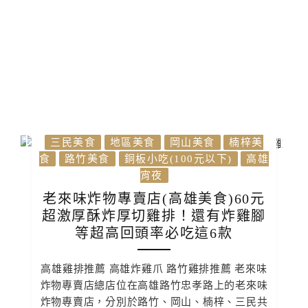
三民美食
地區美食
岡山美食
楠梓美
食
路竹美食
銅板小吃(100元以下)
高雄
宵夜
老來味炸物專賣店(高雄美食)60元
超激厚酥炸厚切雞排！還有炸雞腳
等超高回頭率必吃這6款
高雄雞排推薦 高雄炸雞爪 路竹雞排推薦 老來味
炸物專賣店總店位在高雄路竹忠孝路上的老來味
炸物專賣店，分別於路竹、岡山、楠梓、三民共