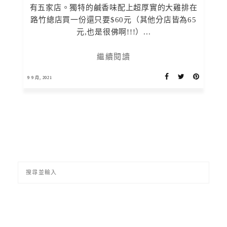
有五家店。獨特的鹹香味配上超厚實的大雞排在
路竹總店買一份還只要$60元（其他分店皆為65
元,也是很佛啊!!!）...
繼續閱讀
9 9 月, 2021