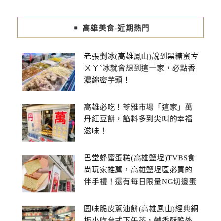
高雄美食-近期熱門
老張剉冰(高雄鳳山)說到黑糖蜜ㄘ
ㄨㄚˋ冰就會想到這一家，必點香
濃綿密芋頭！
高雄必吃！苓雅市場「這家」萬
丹紅豆餅，餡料多到尖叫的幸福
滋味！
巴堂蜂蜜蛋糕(高雄鹽埕)TVBS食
尚玩家推薦，高雄鹽埕區必買的
伴手禮！還有每日限量NG切邊蛋
糕
圓味脆皮蔥油餅(高雄鳳山)經典銅
板小吃台式下午茶，鹹香酥脆外