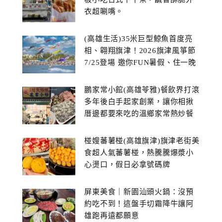
衣超唰嘴。
(高雄生活)35米巨型鯨魚首度亮
相、翱翔旗津！2026旗津風箏節
7/25登場 邀你FUN暑假、住一晚
鵬家常小館(高雄苓雅)餐飲界打滾
多年後白手起家創業，讓你相揪
厝邊都要來吃的溫鄉家常熱炒餐
館~
椪嫂蕃薯椪(高雄旗津)旗津老街美
食超人氣蕃薯椪，熱騰騰爆漿小
心燙口，假日必拿號碼牌
屏東美食｜新園汕頭火鍋：沒預
約吃不到！這盤手切霜降牛讓阿
雄跑再遠都願意