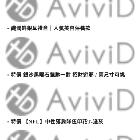
纖潤鮮銀耳禮盒｜人氣美容保養款
特價 銀沙黑曜石貔貅一對 招財避邪 / 兩尺寸可挑
特價 【NFL】中性落肩隊伍印花T-淺灰