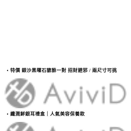
特價 銀沙黑曜石貔貅一對 招財避邪 / 兩尺寸可挑
纖潤鮮銀耳禮盒｜人氣美容保養款