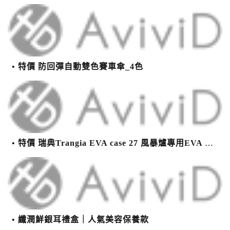
特價 防回彈自動雙色賽車傘_4色
特價 瑞典Trangia EVA case 27 風暴爐專用EVA 防護外盒(小)-黑
纖潤鮮銀耳禮盒｜人氣美容保養款