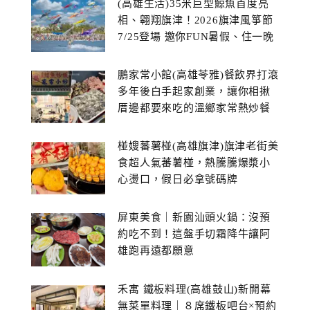
(高雄生活)35米巨型鯨魚首度亮
相、翱翔旗津！2026旗津風箏節
7/25登場 邀你FUN暑假、住一晚
鵬家常小館(高雄苓雅)餐飲界打滾
多年後白手起家創業，讓你相揪
厝邊都要來吃的溫鄉家常熱炒餐
館~
椪嫂蕃薯椪(高雄旗津)旗津老街美
食超人氣蕃薯椪，熱騰騰爆漿小
心燙口，假日必拿號碼牌
屏東美食｜新園汕頭火鍋：沒預
約吃不到！這盤手切霜降牛讓阿
雄跑再遠都願意
禾寓 鐵板料理(高雄鼓山)新開幕
無菜單料理｜８席鐵板吧台×預約