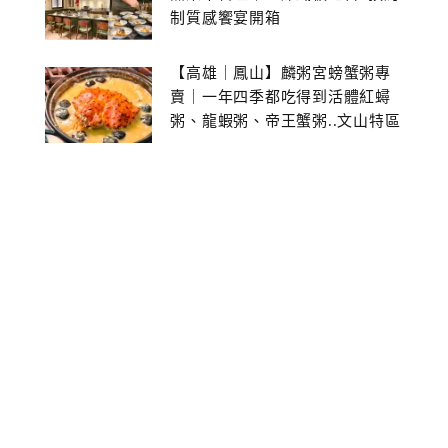
制質感饗宴開箱
【高雄｜鳳山】麟粥宮螃蟹粥專
賣｜一年四季都吃得到活體紅蟳
粥、龍蝦粥、帝王蟹粥..文山特區
美食