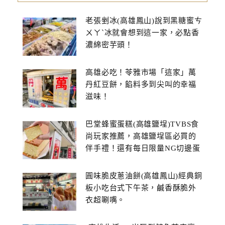
老張剉冰(高雄鳳山)說到黑糖蜜ㄘ
ㄨㄚˋ冰就會想到這一家，必點香
濃綿密芋頭！
高雄必吃！苓雅市場「這家」萬
丹紅豆餅，餡料多到尖叫的幸福
滋味！
巴堂蜂蜜蛋糕(高雄鹽埕)TVBS食
尚玩家推薦，高雄鹽埕區必買的
伴手禮！還有每日限量NG切邊蛋
糕
圓味脆皮蔥油餅(高雄鳳山)經典銅
板小吃台式下午茶，鹹香酥脆外
衣超唰嘴。