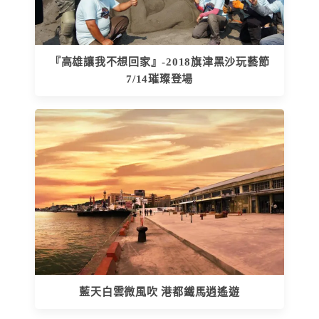
『高雄讓我不想回家』-2018旗津黑沙玩藝節
7/14璀璨登場
藍天白雲微風吹 港都鐵馬逍遙遊