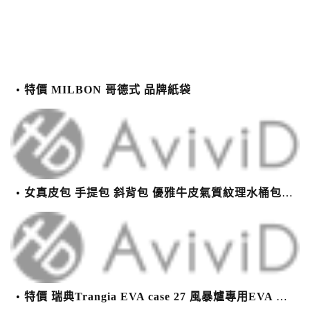
特價 MILBON 哥德式 品牌紙袋
女真皮包 手提包 斜背包 優雅牛皮氣質紋理水桶包(2色)【XBO7950112】＊艾美時尚(現+預)
特價 瑞典Trangia EVA case 27 風暴爐專用EVA 防護外盒(小)-黑