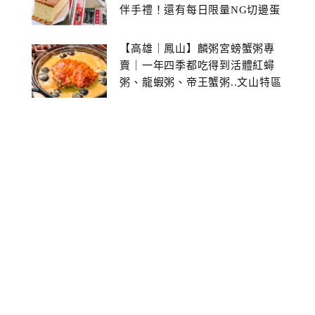
伴手禮！還有每日限量NG切邊蛋
糕
【高雄｜鳳山】麟粥宮螃蟹粥專
賣｜一年四季都吃得到活體紅蟳
粥、龍蝦粥、帝王蟹粥..文山特區
美食