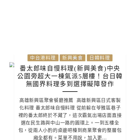
中台港料理
新興美食
日韓料理
番太郎味自慢料理(新興美食)中央
公園旁超大一棟氣派5層樓！台日韓
無國界料理多到選擇礙障發作
高雄新興區聚會餐廳推薦 高雄新興區日式客製
化料理 番太郎味自慢料理 從前躲在苓雅區巷子
裡的番太郎終於不藏了，這次霸氣出場店面直接
選在民生路與中山一路的圓環上。一到五樓全
包，從兩人小酌的桌邊吧檯到商業聚會的整層包
廂全都有。菜單不用說，加入更...