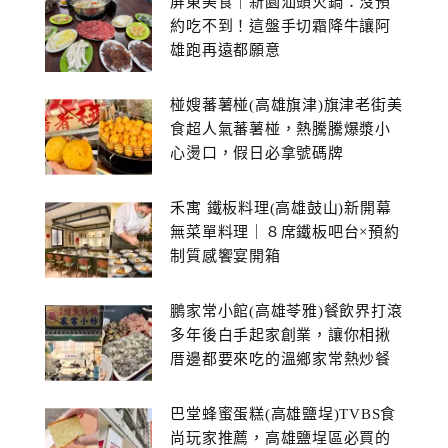
屏東美食｜新園汕頭火鍋：沒預
約吃不到！這盤手切霜降牛讓阿
雄跑再遠都願意
椪嫂蕃薯椪(高雄旗津)旗津老街美
食超人氣蕃薯椪，熱騰騰爆漿小
心燙口，假日必拿號碼牌
禾寓 鐵板料理(高雄鼓山)新開幕
無菜單料理｜８席鐵板吧台×預約
制質感饗宴開箱
鵬家常小館(高雄苓雅)餐飲界打滾
多年後白手起家創業，讓你相揪
厝邊都要來吃的溫鄉家常熱炒餐
館~
巴堂蜂蜜蛋糕(高雄鹽埕)TVBS食
尚玩家推薦，高雄鹽埕區必買的