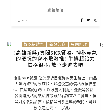
繼續閱讀
27 4 月, 2022
好吃招牌菜
新興美食
異國料理
(高雄新興)食閣SKR餐廳- 神秘貴氣
的慶祝約會不敗激推! 牛排超給力
價格很skr放心走進去吧
食閣SKR餐廳 位於靠近民權路的民生路上，肉品
大盤商經營的餐酒館，以極優惠的價格直接供應
C/P值超高的排餐，以及義大利麵、燉飯等餐點。
餐酒館風格的裝潢陳設雖然看起來奢華貴氣，但
是對應餐點品質，價格是出乎意料的親民，可以
放心走進去。 （攝影：...