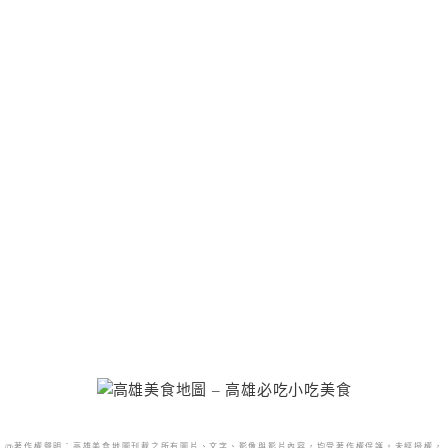
@著作權聲明：高雄美食地圖刊載之所有圖片、文字、影像與影片內容，均受著作權保護。未經授權，