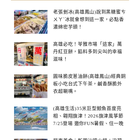
老張剉冰(高雄鳳山)說到黑糖蜜ㄘ
ㄨㄚˋ冰就會想到這一家，必點香
濃綿密芋頭！
高雄必吃！苓雅市場「這家」萬
丹紅豆餅，餡料多到尖叫的幸福
滋味！
圓味脆皮蔥油餅(高雄鳳山)經典銅
板小吃台式下午茶，鹹香酥脆外
衣超唰嘴。
(高雄生活)35米巨型鯨魚首度亮
相、翱翔旗津！2026旗津風箏節
7/25登場 邀你FUN暑假、住一晚