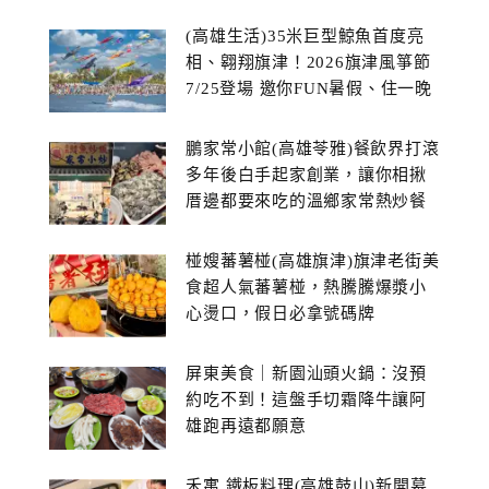
(高雄生活)35米巨型鯨魚首度亮
相、翱翔旗津！2026旗津風箏節
7/25登場 邀你FUN暑假、住一晚
鵬家常小館(高雄苓雅)餐飲界打滾
多年後白手起家創業，讓你相揪
厝邊都要來吃的溫鄉家常熱炒餐
館~
椪嫂蕃薯椪(高雄旗津)旗津老街美
食超人氣蕃薯椪，熱騰騰爆漿小
心燙口，假日必拿號碼牌
屏東美食｜新園汕頭火鍋：沒預
約吃不到！這盤手切霜降牛讓阿
雄跑再遠都願意
禾寓 鐵板料理(高雄鼓山)新開幕