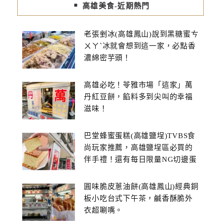
高雄美食-近期熱門
老張剉冰(高雄鳳山)說到黑糖蜜ㄘ
ㄨㄚˋ冰就會想到這一家，必點香
濃綿密芋頭！
高雄必吃！苓雅市場「這家」萬
丹紅豆餅，餡料多到尖叫的幸福
滋味！
巴堂蜂蜜蛋糕(高雄鹽埕)TVBS食
尚玩家推薦，高雄鹽埕區必買的
伴手禮！還有每日限量NG切邊蛋
糕
圓味脆皮蔥油餅(高雄鳳山)經典銅
板小吃台式下午茶，鹹香酥脆外
衣超唰嘴。