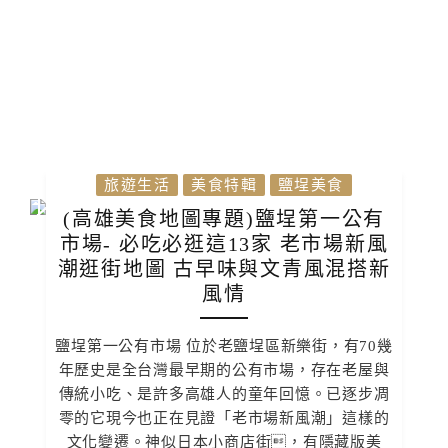
旅遊生活
美食特輯
鹽埕美食
(高雄美食地圖專題)鹽埕第一公有
市場- 必吃必逛這13家 老市場新風
潮逛街地圖 古早味與文青風混搭新
風情
鹽埕第一公有市場 位於老鹽埕區新樂街，有70幾
年歷史是全台灣最早期的公有市場，存在老屋與
傳統小吃、是許多高雄人的童年回憶。已逐步凋
零的它現今也正在見證「老市場新風潮」這樣的
文化變遷。神似日本小商店街，有隱藏版美