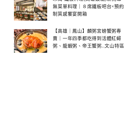
無菜單料理｜８席鐵板吧台×預約
制質感饗宴開箱
【高雄｜鳳山】麟粥宮螃蟹粥專
賣｜一年四季都吃得到活體紅蟳
粥、龍蝦粥、帝王蟹粥..文山特區
美食