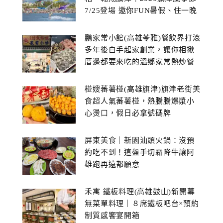
7/25登場 邀你FUN暑假、住一晚
鵬家常小館(高雄苓雅)餐飲界打滾
多年後白手起家創業，讓你相揪
厝邊都要來吃的溫鄉家常熱炒餐
館~
椪嫂蕃薯椪(高雄旗津)旗津老街美
食超人氣蕃薯椪，熱騰騰爆漿小
心燙口，假日必拿號碼牌
屏東美食｜新園汕頭火鍋：沒預
約吃不到！這盤手切霜降牛讓阿
雄跑再遠都願意
禾寓 鐵板料理(高雄鼓山)新開幕
無菜單料理｜８席鐵板吧台×預約
制質感饗宴開箱