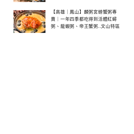
【高雄｜鳳山】麟粥宮螃蟹粥專
賣｜一年四季都吃得到活體紅蟳
粥、龍蝦粥、帝王蟹粥..文山特區
美食