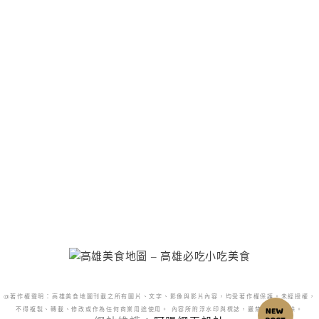
@著作權聲明：高雄美食地圖刊載之所有圖片、文字、影像與影片內容，均受著作權保護。未經授權，
不得複製、轉載、修改或作為任何商業用途使用。 內容所附浮水印與標誌，嚴禁更改或移除。