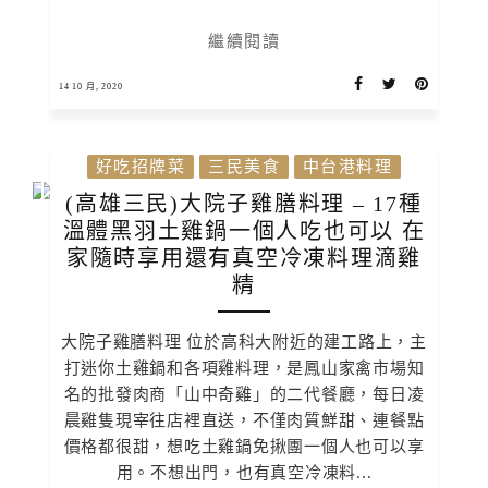
繼續閱讀
14 10 月, 2020
好吃招牌菜
三民美食
中台港料理
(高雄三民)大院子雞膳料理 – 17種
溫體黑羽土雞鍋一個人吃也可以 在
家隨時享用還有真空冷凍料理滴雞
精
大院子雞膳料理 位於高科大附近的建工路上，主
打迷你土雞鍋和各項雞料理，是鳳山家禽市場知
名的批發肉商「山中奇雞」的二代餐廳，每日凌
晨雞隻現宰往店裡直送，不僅肉質鮮甜、連餐點
價格都很甜，想吃土雞鍋免揪團一個人也可以享
用。不想出門，也有真空冷凍料...