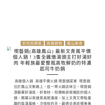
好吃招牌菜
高雄鍋物
鳳山美食
喫藝鍋(高雄鳳山) 最新文青風平價
個人鍋！3隻全雞燉湯頭主打好湯好
肉 年輕族最愛整瓶高牧鮮奶的特濃
起司牛奶鍋
高雄個人鍋 高雄平價火鍋 喫藝鍋菜單 喫藝鍋
位於鳳山文衡路上，這一帶火鍋店林立，喫藝鍋
憑藉著好湯底、好食材，但價格卻很親民的個人
鍋，開幕以來總是高朋滿座，加上文青又帶點童
趣的裝潢風格，冷吱吱的天，最適合來這裡美美