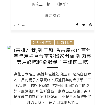
的吃上一鍋！ （攝影：...
繼續閱讀
17 1 月, 2021
好吃招牌菜
日韓料理
(高雄左營)雞三和-名古屋來的百年
老牌漢神巨蛋南部獨家開賣 雞肉專
業戶必吃超滑嫩親子丼雞肉三吃
高雄日本名店 高雄丼飯推薦 雞三和 是來自日本
名古屋的親子丼專賣店，超過百年的老字號「三
和集團」的旗下餐飲。標榜使用秘傳百年的醬
汁、嚴選雞肉和生鮮雞蛋，創造出正統親子丼。
現在雞三和就在漢神巨蛋4F，重現日本傳統親子
丼的美味，正宗的日式風味值...