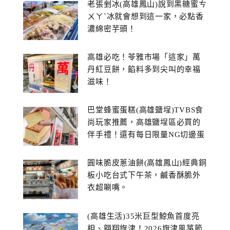
老張剉冰(高雄鳳山)說到黑糖蜜ㄘ
ㄨㄚˋ冰就會想到這一家，必點香
濃綿密芋頭！
高雄必吃！苓雅市場「這家」萬
丹紅豆餅，餡料多到尖叫的幸福
滋味！
巴堂蜂蜜蛋糕(高雄鹽埕)TVBS食
尚玩家推薦，高雄鹽埕區必買的
伴手禮！還有每日限量NG切邊蛋
糕
圓味脆皮蔥油餅(高雄鳳山)經典銅
板小吃台式下午茶，鹹香酥脆外
衣超唰嘴。
(高雄生活)35米巨型鯨魚首度亮
相、翱翔旗津！2026旗津風箏節