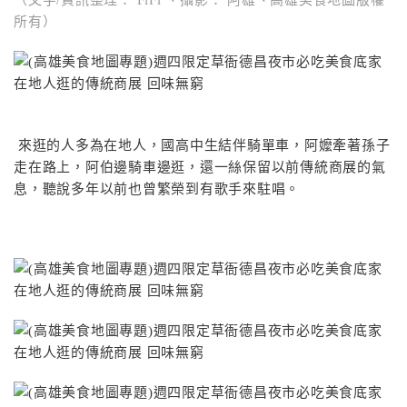
（文字/資訊整理： FiFi 、攝影： 阿雄、高雄美食地圖版權
所有）
來逛的人多為在地人，國高中生結伴騎單車，阿嬤牽著孫子
走在路上，阿伯邊騎車邊逛，還一絲保留以前傳統商展的氣
息，聽說多年以前也曾繁榮到有歌手來駐唱。