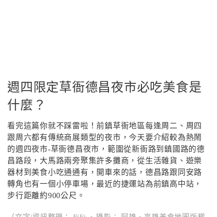
週四限定草衙德昌夜市必吃美食是
什麼？
看完這篇你就不踩雷啦！前鎮草衙地區每逢周二、周四
跟周六都有傳統商展類型的夜市，今天要介紹較為熱鬧
的週四夜市-草衙德昌夜市，範圍從新衙路到鎮國路的德
昌路段，大馬路兩旁聚集許多攤商，從生活雜貨、遊樂
器材到美食小吃通通有，開車來的話，德昌路跟同安路
轉角也有一個小停車場，最近的捷運站為前鎮高中站，
步行距離約900公尺。