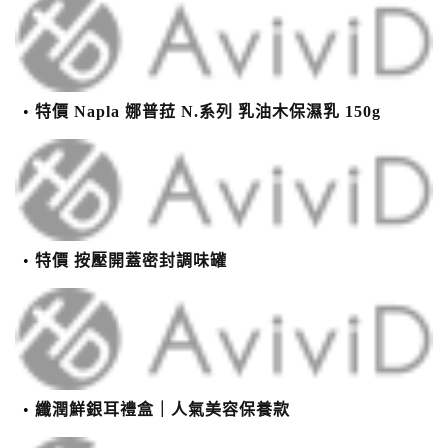
特價 Napla 娜普菈 N.系列 乳油木保濕乳 150g
特價 按壓開蓋密封調味罐
纖潤鮮銀耳禮盒｜人氣美容保養款