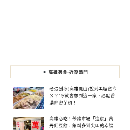
高雄美食-近期熱門
老張剉冰(高雄鳳山)說到黑糖蜜ㄘ
ㄨㄚˋ冰就會想到這一家，必點香
濃綿密芋頭！
高雄必吃！苓雅市場「這家」萬
丹紅豆餅，餡料多到尖叫的幸福