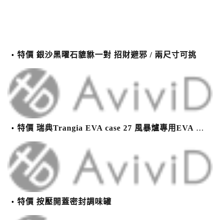
特價 銀沙黑曜石貔貅一對 招財避邪 / 兩尺寸可挑
特價 瑞典Trangia EVA case 27 風暴爐專用EVA 防護外盒(小)-黑
特價 按壓開蓋密封調味罐