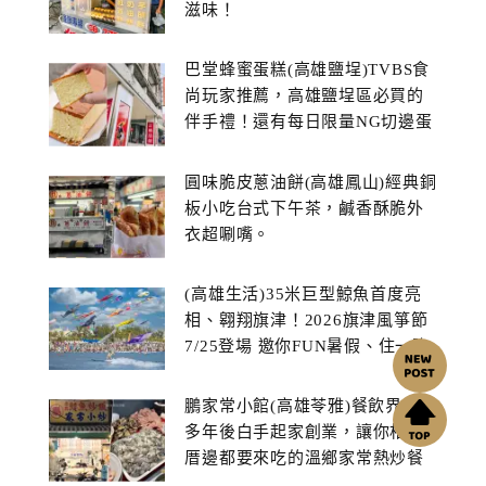
滋味！
巴堂蜂蜜蛋糕(高雄鹽埕)TVBS食
尚玩家推薦，高雄鹽埕區必買的
伴手禮！還有每日限量NG切邊蛋
糕
圓味脆皮蔥油餅(高雄鳳山)經典銅
板小吃台式下午茶，鹹香酥脆外
衣超唰嘴。
(高雄生活)35米巨型鯨魚首度亮
相、翱翔旗津！2026旗津風箏節
7/25登場 邀你FUN暑假、住一晚
鵬家常小館(高雄苓雅)餐飲界打滾
多年後白手起家創業，讓你相揪
厝邊都要來吃的溫鄉家常熱炒餐
館~