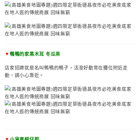
▼
鴨鴨的家黑木耳 冬瓜茶
店家招牌就是名叫鴨鴨的鴨子，活潑好動常在攤位附近走
動，請小心靠近。
▼
小貨車蚵仔煎