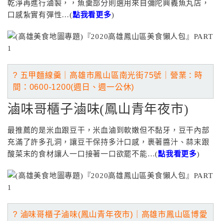
乾淨再進行滷製，，魚羹部分則選用來自彌陀興義魚丸店，
口感紮實有彈性…(
點我看更多
)
? 五甲麵線羹｜高雄市鳳山區南光街75號
｜營業
：
時
間：0600-1200(週日、週一公休)
滷味哥櫃子滷味(鳳山青年夜市)
最推薦的是米血跟豆干，米血滷到軟嫩但不黏牙，豆干內部
充滿了許多孔洞，讓豆干保持多汁口感，裹著醬汁、蒜末跟
酸菜末的食材讓人一口接著一口欲罷不能…(
點我看更多
)
? 滷味哥櫃子滷味(鳳山青年夜市)｜高雄市鳳山區博愛