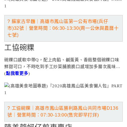
? 蘇家古早麵｜
高雄市鳳山區第一公有市場(兵仔
市)32號
｜營業
時間：
06:30-13:30(周一公休與農曆十
七號)
工協碗粿
碗粿口感軟中帶Q，配上肉餡、鹹蛋黃、香菇整個碗粿口味
鮮甜可口，不時吃到手工炒菜脯脆脆口感增加多層次風味…
(
點我看更多
)
? 工協碗粿｜高雄市鳳山區勝利路鳳山共同市場D136
號｜營業
時間：07:30-13:00(售完即早打烊)