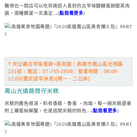
難得在一間店可以吃到南部人喜好的古早味麵糊蛋餅跟蒸肉
圓，兩種願望一次滿足…(
點我看更多
)
? 天公廟古早味蛋餅+蒸肉圓｜高雄市鳳山區光明路
151號｜電話
：07-745-2938
｜營業
時間：06:00-
12:00(賣完提早休息)(周一、二公休)
鳳山光遠路筒仔米糕
米糕的醬色很深，料有香菇、魯蛋 、肉燥，每一碗米糕還會
附上蘿蔔絲解膩，也是這間米糕的特色…(
點我看更多
)