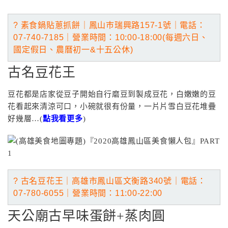
? 素食鍋貼蔥抓餅｜鳳山巿瑞興路157-1號｜電話
：
07-740-7185｜營業
時間：10:00-18:00(每週六日、
國定假日、農曆初一&十五公休)
古名豆花王
豆花都是店家從豆子開始自行磨豆到製成豆花，白嫩嫩的豆
花看起來清涼可口，小碗就很有份量，一片片雪白豆花堆疊
好幾層…(
點我看更多
)
? 古名豆花王｜高雄市鳳山區文衡路340號｜電話
：
07-780-6055
｜營業
時間：11:00-22:00
天公廟古早味蛋餅+蒸肉圓