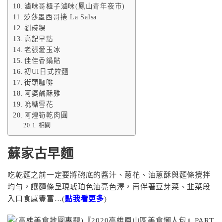
滷味哥櫃子滷味(鳳山青年夜市)
莎莎墨西哥捲 La Salsa
劉碗粿
高記早點
老張愛玉冰
佳佳香鍋貼
初UI日式拉麵
街頭咖啡
阿婆鹹酥雞
吮糖雪花
阿煌筍乾肉圓
相關
蘇家古早麵
吃乾麵之前一定要將碗底的醬汁、蔥花、油蔥酥與麵條攪拌
均勻，讓麵條呈現琥珀色油亮色澤，再伴著豆芽菜、韭菜段
入口食感豐富…(
點我看更多
)