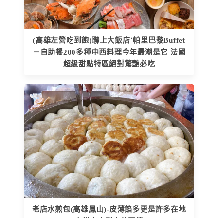
(高雄左營吃到飽)聯上大飯店˙帕里巴黎Buffet
－自助餐200多種中西料理今年最潮是它 法國
超級甜點特區絕對驚艷必吃
老店水煎包(高雄鳳山)-皮薄餡多更是許多在地