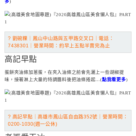
多
)
? 劉碗粿｜鳳山中山路與五甲路交叉口｜電話
：
7438301
｜營業
時間：約早上五點半賣完為止
高記早點
蛋餅夾油條加蔥蛋，在夾入油條之前會先灑上一些胡椒提
味，接著淋上大量的特調醬料後把油條捲起…(
點我看更多
)
? 高記早點｜高雄市鳳山區自由路352號｜營業
時間：
0200-1030(週一公休)