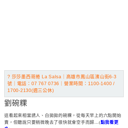
? 莎莎墨西哥捲 La Salsa｜高雄市鳳山區濱山街6-3
號｜電話
：07 767 0736
｜營業
時間：1100-1400 /
1700-2130(週三公休)
劉碗粿
這看起來相當誘人、白拋拋的碗粿，從每天早上的六點開始
賣，但聽說只要稍微晚去了很快就會空手而歸…(
點我看更