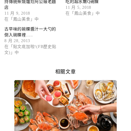
持傳統柴燒爐灶阿公級老麵
吃的超水嫩Q碗粿
店
11 月 5, 2018
11 月 9, 2018
在「鳳山美食」中
在「鳳山美食」中
古早味的碗粿醬汁一大勺的
倒入碗粿裡…..
8 月 28, 2013
在「貼文底加啦!(FB歷史貼
文)」中
相關文章