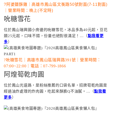
?阿婆鹽酥雞｜
高雄市鳳山區文衡路50號對面(7-11對面)
｜營業時間：晚上(不定時)
吮糖雪花
位於鳳山瑞興國小旁邊的吮糖雪花，冰品多為40元起，豆花
類25元起，口味不錯，份量也絕對很滿足！…（
點我看更
多
）
?吮糖雪花｜
高雄市鳳山區瑞興路391號｜營業時間：
07:00~22:00｜電話：07-799-1866
阿煌筍乾肉圓
位於鳳山光遠路
，
是粉絲推薦的口袋名單，招牌筍乾肉圓是
經過油炸處理的炸肉圓，吃起來酥脆Q不油膩。…（
點我看
更多
）