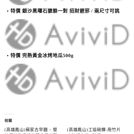
特價 銀沙黑曜石貔貅一對 招財避邪 / 兩尺寸可挑
特價 完熟黃金冰烤地瓜500g
相關
(高雄鳳山)蘇家古早麵 – 堅
(高雄鳳山)工協碗粿-用竹片