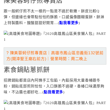
陳美蓉蚵仔煎專賣店
跟一般蚵仔煎不太一樣的一點是不過於軟嫩，餅皮比較Q
彈，但邊緣也會帶點恰恰的酥脆，口感偏像麵糊蛋餅，餅淋
上特製醬料，酸酸甜甜好開胃…(
點我看更多
)
? 陳美蓉蚵仔煎專賣店｜高雄市鳳山區忠義街132號前
方(開漳聖王廟右前方)｜營業
時間：周二晚上
素食鍋貼蔥抓餅
招牌鍋貼都是店內阿姨手工包餡，內餡採用大量香椿跟冬
粉，鍋貼底部煎到恰恰，入口酥脆不過硬，香椿口味濃厚夠
味，不沾醬也都好吃…(
點我看更多
)