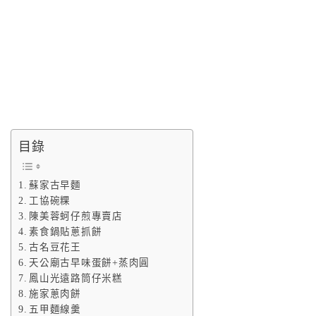
目錄
蘇家古早麵
工協碗粿
陳美蓉蚵仔煎專賣店
素食鍋貼蔥抓餅
古名豆花王
天公廟古早味蛋餅+蒸肉圓
鳳山光遠路筒仔米糕
施家蔥肉餅
五甲麵線羹