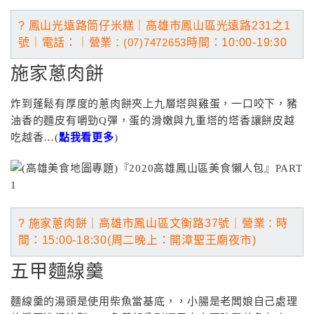
? 鳳山光遠路筒仔米糕｜高雄市鳳山區光遠路231之1
號｜電話
：
｜營業
：(07)7472653
時間：10:00-19:30
施家蔥肉餅
炸到蓬鬆有厚度的蔥肉餅夾上九層塔與雞蛋，一口咬下，豬
油香的麵皮有嚼勁Q彈，蛋的滑嫩與九重塔的塔香讓餅皮越
吃越香…(
點我看更多
)
? 施家蔥肉餅｜高雄市鳳山區文衡路37號｜營業
：
時
間：15:00-18:30(周二晚上：開漳聖王廟夜市)
五甲麵線羹
麵線羹的湯頭是使用柴魚當基底，，小腸是老闆娘自己處理